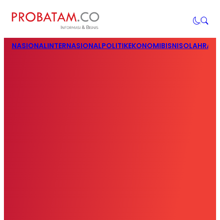
NASIONAL
INTERNASIONAL
POLITIK
EKONOMI
BISNIS
OLAHRAG