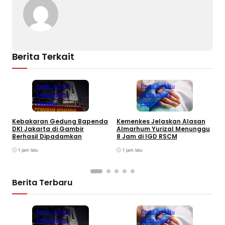
Berita Terkait
Berita Terbaru
Berita Terbaru
Berita Utama
Berita Utama
Peristiwa
Peristiwa
Kebakaran Gedung Bapenda
Kemenkes Jelaskan Alasan
E
DKI Jakarta di Gambir
Almarhum Yurizal Menunggu
U
Berhasil Dipadamkan
8 Jam di IGD RSCM
M
1 jam lalu
1 jam lalu
Berita Terbaru
Berita Terbaru
Berita Terbaru
Berita Utama
Berita Utama