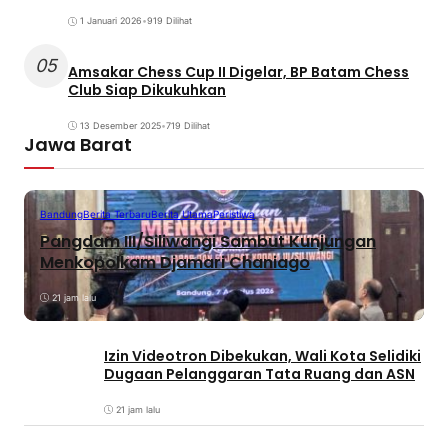
1 Januari 2026
•
919 Dilihat
05
Amsakar Chess Cup II Digelar, BP Batam Chess
Club Siap Dikukuhkan
13 Desember 2025
•
719 Dilihat
Jawa Barat
Bandung
Berita Terbaru
Berita Utama
Peristiwa
Pangdam III/Siliwangi Sambut Kunjungan
Menkopolkam Djamari Chaniago
21 jam lalu
Izin Videotron Dibekukan, Wali Kota Selidiki
Dugaan Pelanggaran Tata Ruang dan ASN
21 jam lalu