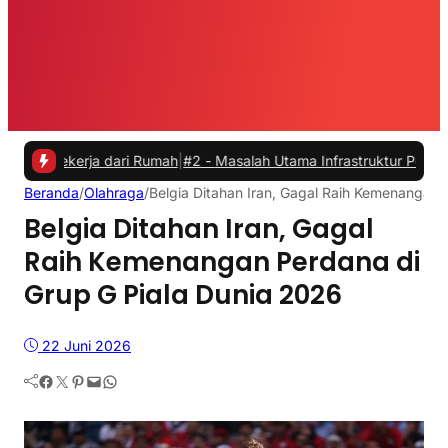
erja dari Rumah
|
#2 -
Masalah Utama Infrastruktur Pengisian Daya un
Beranda
/
Olahraga
/
Belgia Ditahan Iran, Gagal Raih Kemenangan 
Belgia Ditahan Iran, Gagal
Raih Kemenangan Perdana di
Grup G Piala Dunia 2026
22 Juni 2026
Facebook
Twitter
Pinterest
Mail
WhatsApp