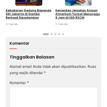
Peristiwa
Peristiwa
Kebakaran Gedung Bapenda
Kemenkes Jelaskan Alasan
E
DKI Jakarta di Gambir
Almarhum Yurizal Menunggu
U
Berhasil Dipadamkan
8 Jam di IGD RSCM
M
1 jam lalu
1 jam lalu
Komentar
Tinggalkan Balasan
Alamat email Anda tidak akan dipublikasikan.
Ruas
yang wajib ditandai
*
Komentar
*