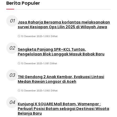
Berita Populer
01
Jasa Raharja Bersama korlantas melaksanakan
survei Kesiapan Ops Lilin 2025 di Wilayah Jawa
13 Desember 2025
•
1.093 Dilihat
02
Sengketa Panjang SPR–KCL Tuntas,
Pengelolaan Blok Langgak Masuk Babak Baru
13 Desember 2025
•
1.081 Dilihat
03
TNI Gendong 2 Anak Kembar, Evakuasi Lintasi
Medan Rawan Longsor di Aceh
13 Desember 2025
•
1.040 Dilihat
04
Kunjungi K SQUARE Mall Batam, Wamenpar :
Perkuat Posisi Batam sebagai Destinasi Wisata
Belanja Baru