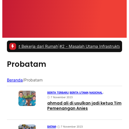
aat Bekerja dari Rumah
|
#2 -
Masalah Utama Infrastruktur Pengisian 
Probatam
Beranda
/
Probatam
BERITA TERBARU
|
BERITA UTAMA
|
NASIONAL
•
7 November 2023
ahmad ali di usulkan jadi ketua Tim
Pemenangan Anies
BATAM
•
7 November 2023