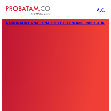
NASIONAL
INTERNASIONAL
POLITIK
EKONOMI
BISNIS
OLAHRAG