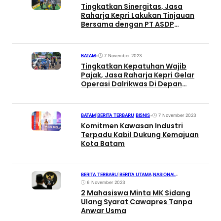
Tingkatkan Sinergitas, Jasa
Raharja Kepri Lakukan Tinjauan
Bersama dengan PT ASDP
Indonesia Ferry – Batam
BATAM
•
7 November 2023
Tingkatkan Kepatuhan Wajib
Pajak, Jasa Raharja Kepri Gelar
Operasi Dalrikwas Di Depan
Stadion Temenggung Abdul Jamal
BATAM
|
BERITA TERBARU
|
BISNIS
•
7 November 2023
Komitmen Kawasan Industri
Terpadu Kabil Dukung Kemajuan
Kota Batam
BERITA TERBARU
|
BERITA UTAMA
|
NASIONAL
•
6 November 2023
2 Mahasiswa Minta MK Sidang
Ulang Syarat Cawapres Tanpa
Anwar Usma