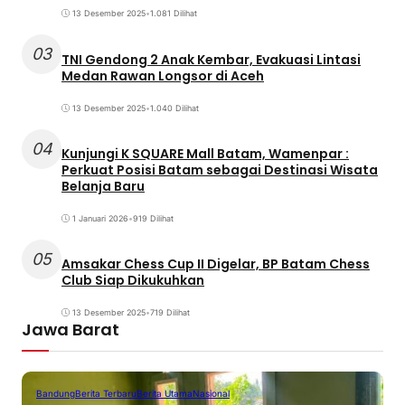
13 Desember 2025
•
1.081 Dilihat
03
TNI Gendong 2 Anak Kembar, Evakuasi Lintasi
Medan Rawan Longsor di Aceh
13 Desember 2025
•
1.040 Dilihat
04
Kunjungi K SQUARE Mall Batam, Wamenpar :
Perkuat Posisi Batam sebagai Destinasi Wisata
Belanja Baru
1 Januari 2026
•
919 Dilihat
05
Amsakar Chess Cup II Digelar, BP Batam Chess
Club Siap Dikukuhkan
13 Desember 2025
•
719 Dilihat
Jawa Barat
Bandung
Berita Terbaru
Berita Utama
Nasional