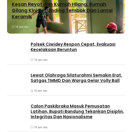
Kesan Reyot dan Kumuh Hilang, Rumah
Gilang Kini Berdinding Tembok Dan Lantai
Keramik
14 jam lalu
Polsek Ciwidey Respon Cepat, Evakuasi
Kecelakaan Beruntun
14 jam lalu
Lewat Olahraga Silaturahmi Semakin Erat,
Satgas TMMD Dan Warga Gelar Volly Ball
15 jam lalu
Calon Paskibraka Masuk Pemusatan
Latihan, Bupati Bandung Tekankan Disiplin,
Integritas Dan Nasionalisme
18 jam lalu