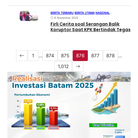
BERITA TERBARU
|
BERITA UTAMA
|
NASIONAL
•
6 November 2023
Firli Cerita soal Serangan Balik
Koruptor Saat KPK Bertindak Tegas
1
…
874
875
876
877
878
…
1,012