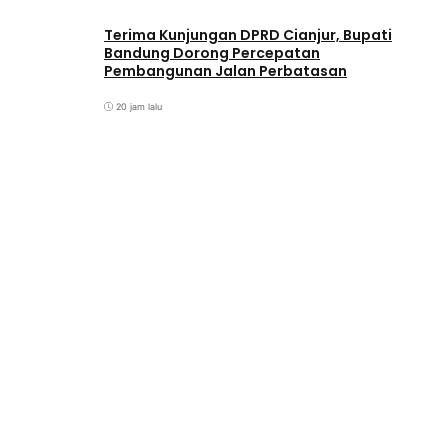
Terima Kunjungan DPRD Cianjur, Bupati
Bandung Dorong Percepatan
Pembangunan Jalan Perbatasan
20 jam lalu