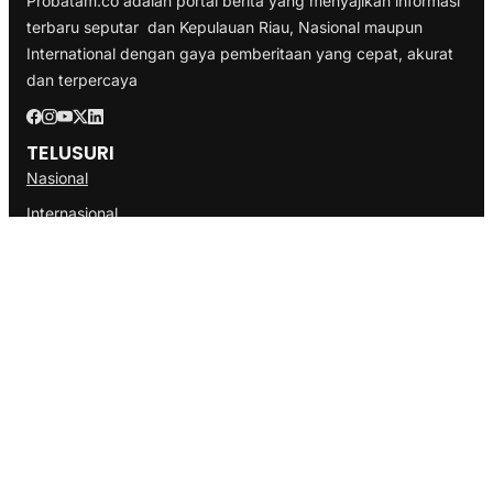
Probatam.co adalah portal berita yang menyajikan informasi
terbaru seputar dan Kepulauan Riau, Nasional maupun
International dengan gaya pemberitaan yang cepat, akurat
dan terpercaya
TELUSURI
Nasional
Internasional
Bisnis
Ekonomi
Politik
Olahraga
INFORMASI
Redaksi
Tentang Kami
Disclaimer