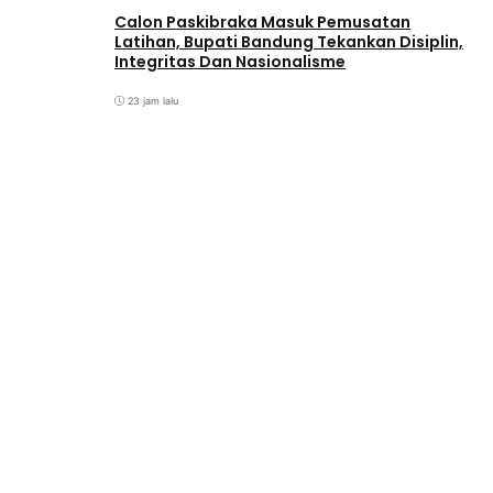
Calon Paskibraka Masuk Pemusatan
Latihan, Bupati Bandung Tekankan Disiplin,
Integritas Dan Nasionalisme
23 jam lalu