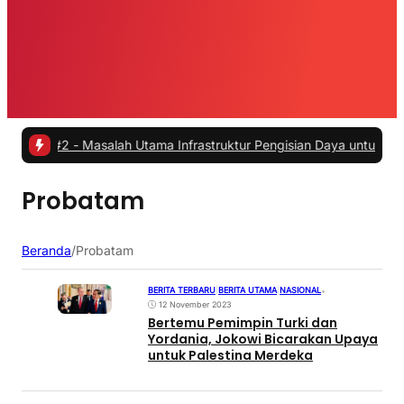
h
|
#2 -
Masalah Utama Infrastruktur Pengisian Daya untuk Mobil Listr
Probatam
Beranda
/
Probatam
BERITA TERBARU
|
BERITA UTAMA
|
NASIONAL
•
12 November 2023
Bertemu Pemimpin Turki dan
Yordania, Jokowi Bicarakan Upaya
untuk Palestina Merdeka