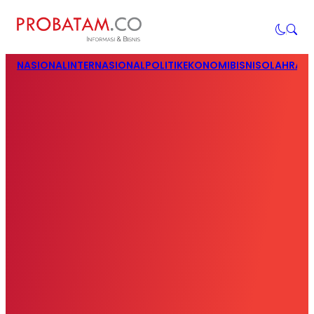
NASIONAL
INTERNASIONAL
POLITIK
EKONOMI
BISNIS
OLAHRAG