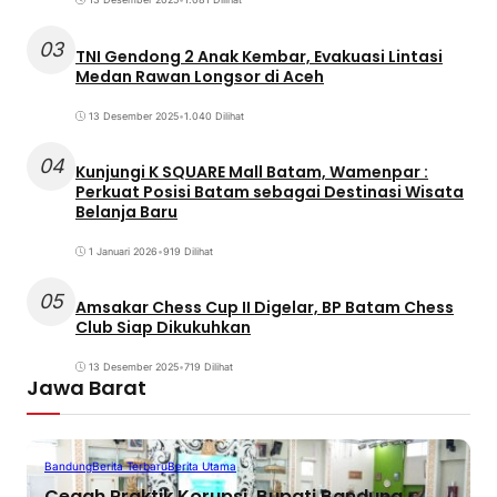
03
TNI Gendong 2 Anak Kembar, Evakuasi Lintasi
Medan Rawan Longsor di Aceh
13 Desember 2025
•
1.040 Dilihat
04
Kunjungi K SQUARE Mall Batam, Wamenpar :
Perkuat Posisi Batam sebagai Destinasi Wisata
Belanja Baru
1 Januari 2026
•
919 Dilihat
05
Amsakar Chess Cup II Digelar, BP Batam Chess
Club Siap Dikukuhkan
13 Desember 2025
•
719 Dilihat
Jawa Barat
Bandung
Berita Terbaru
Berita Utama
Cegah Praktik Korupsi, Bupati Bandung