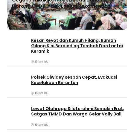
Dorong OPD Tindak Lanjuti Rekomendasi
KPK
2 jam lalu
Kesan Reyot dan Kumuh Hilang, Rumah
Gilang Kini Berdinding Tembok Dan Lantai
Keramik
19 jam lalu
Polsek Ciwidey Respon Cepat, Evakuasi
Kecelakaan Beruntun
19 jam lalu
Lewat Olahraga Silaturahmi Semakin Erat,
Satgas TMMD Dan Warga Gelar Volly Ball
19 jam lalu