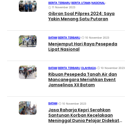
BERITA TERBARU
|
BERITA UTAMA
|
NASIONAL
•
11 November 2023
Gibran Soal Pilpres 2024: Saya
Yakin Menang Satu Putaran
BATAM
|
BERITA TERBARU
•
10 November 2023
Menjemput Hari Raya Pesepeda
Lipat Nasional
BATAM
|
BERITA TERBARU
|
OLAHRAGA
•
10 November 2023
Ribuan Pesepeda Tanah Air dan
Mancanegara Meriahkan Event
Jamselinas XII Batam
BATAM
•
10 November 2023
Jasa Raharja Kepri Serahkan
Santunan Korban Kecelakaan
Meninggal Dunia Pelajar Didekat
Bundaran Nongsa