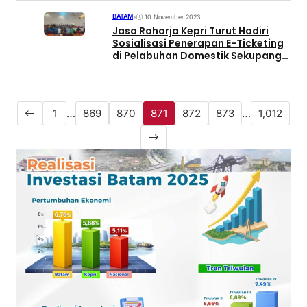
BATAM
•
10 November 2023
Jasa Raharja Kepri Turut Hadiri
Sosialisasi Penerapan E-Ticketing
di Pelabuhan Domestik Sekupang
dan Telaga Punggur
1
…
869
870
871
872
873
…
1,012