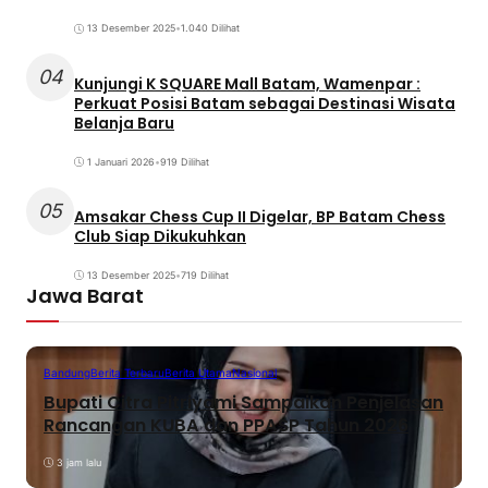
13 Desember 2025
•
1.040 Dilihat
04
Kunjungi K SQUARE Mall Batam, Wamenpar :
Perkuat Posisi Batam sebagai Destinasi Wisata
Belanja Baru
1 Januari 2026
•
919 Dilihat
05
Amsakar Chess Cup II Digelar, BP Batam Chess
Club Siap Dikukuhkan
13 Desember 2025
•
719 Dilihat
Jawa Barat
Bandung
Berita Terbaru
Berita Utama
Nasional
Bupati Citra Pitriyami Sampaikan Penjelasan
Rancangan KUBA dan PPASP Tahun 2026
3 jam lalu