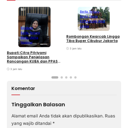
Berita Terbaru
Berita Utama
KEPULAUAN RIAU
Lingga
Bandung
Berita Terbaru
Rombongan Kwarcab Lingga
Berita Utama
Tiba Buper Cibubur Jakarta
K
Nasional
d
3 jam lalu
T
Bupati Citra Pitriyami
D
Sampaikan Penjelasan
I
Rancangan KUBA dan PPASP
S
Tahun 2026
3 jam lalu
Komentar
Tinggalkan Balasan
Alamat email Anda tidak akan dipublikasikan.
Ruas
yang wajib ditandai
*