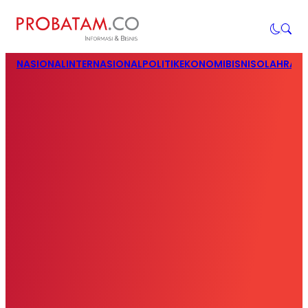
NASIONAL
INTERNASIONAL
POLITIK
EKONOMI
BISNIS
OLAHRAG