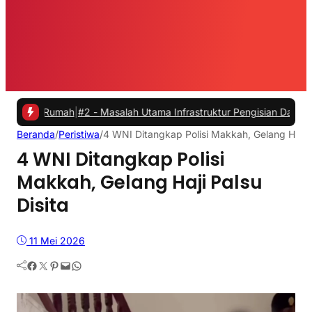
umah
|
#2 -
Masalah Utama Infrastruktur Pengisian Daya untuk Mobil Li
Beranda
/
Peristiwa
/
4 WNI Ditangkap Polisi Makkah, Gelang Haji P
4 WNI Ditangkap Polisi
Makkah, Gelang Haji Palsu
Disita
11 Mei 2026
Facebook
Twitter
Pinterest
Mail
WhatsApp