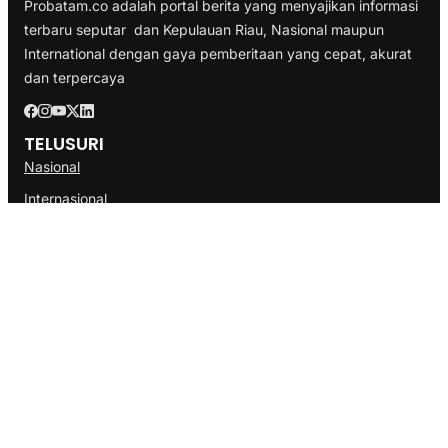
Probatam.co adalah portal berita yang menyajikan informasi
terbaru seputar dan Kepulauan Riau, Nasional maupun
International dengan gaya pemberitaan yang cepat, akurat
dan terpercaya
TELUSURI
Nasional
Internasional
Bisnis
Ekonomi
Politik
Olahraga
INFORMASI
Redaksi
Tentang Kami
Disclaimer