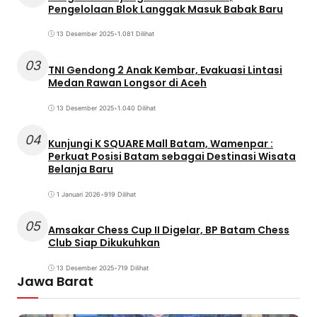
Pengelolaan Blok Langgak Masuk Babak Baru
13 Desember 2025
•
1.081 Dilihat
03
TNI Gendong 2 Anak Kembar, Evakuasi Lintasi
Medan Rawan Longsor di Aceh
13 Desember 2025
•
1.040 Dilihat
04
Kunjungi K SQUARE Mall Batam, Wamenpar :
Perkuat Posisi Batam sebagai Destinasi Wisata
Belanja Baru
1 Januari 2026
•
919 Dilihat
05
Amsakar Chess Cup II Digelar, BP Batam Chess
Club Siap Dikukuhkan
13 Desember 2025
•
719 Dilihat
Jawa Barat