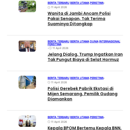
BERITA TERBARU
|
BERITA UTAMA
|
PERISTIWA
•
11 April 2026
Wanita di Jambi Ancam Polisi
Pakai Senapan, Tak Terima
Suaminya Ditangkap
BERITA TERBARU
|
BERITA UTAMA
|
DUNIA
|
INTERNASIONAL
|
PERISTIWA
•
11 April 2026
Jelang Dialog, Trump Ingatkan Iran
Tak Pungut Biaya di Selat Hormuz
BERITA TERBARU
|
BERITA UTAMA
|
PERISTIWA
•
11 April 2026
Polisi Gerebek Pabrik Ekstasi di
Mijen Semarang, Pemilik Gudang
Diamankan
BERITA TERBARU
|
BERITA UTAMA
|
PERISTIWA
•
11 April 2026
Kepala BPOM Bertemu Kepala BNN,