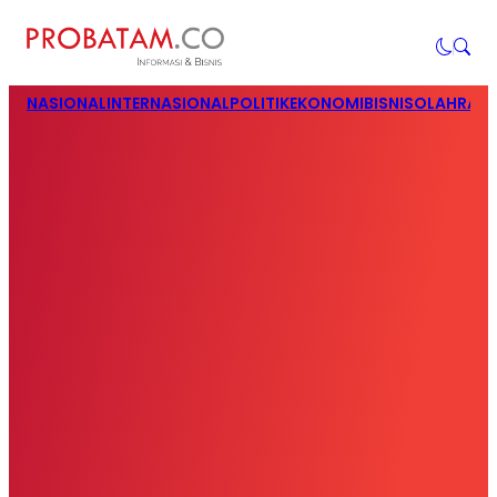
NASIONAL
INTERNASIONAL
POLITIK
EKONOMI
BISNIS
OLAHRAG