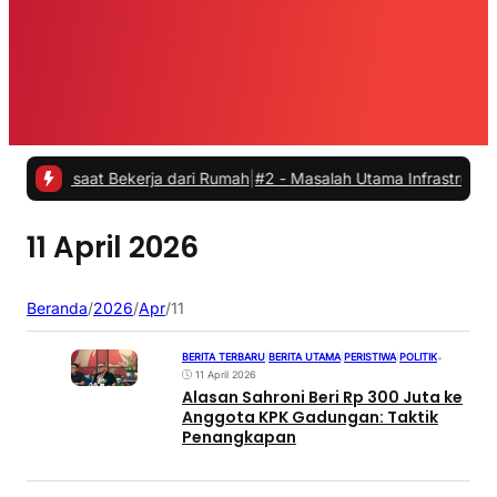
as saat Bekerja dari Rumah
|
#2 -
Masalah Utama Infrastruktur Pengis
11 April 2026
Beranda
/
2026
/
Apr
/
11
BERITA TERBARU
|
BERITA UTAMA
|
PERISTIWA
|
POLITIK
•
11 April 2026
Alasan Sahroni Beri Rp 300 Juta ke
Anggota KPK Gadungan: Taktik
Penangkapan