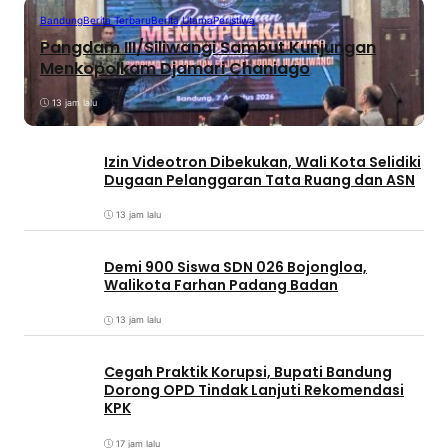
Bandung
Berita Terbaru
Berita Utama
Peristiwa
Pangdam III/Siliwangi Sambut Kunjungan
Menkopolkam Djamari Chaniago
13 jam lalu
Izin Videotron Dibekukan, Wali Kota Selidiki
Dugaan Pelanggaran Tata Ruang dan ASN
13 jam lalu
Demi 900 Siswa SDN 026 Bojongloa,
Walikota Farhan Padang Badan
13 jam lalu
Cegah Praktik Korupsi, Bupati Bandung
Dorong OPD Tindak Lanjuti Rekomendasi
KPK
17 jam lalu