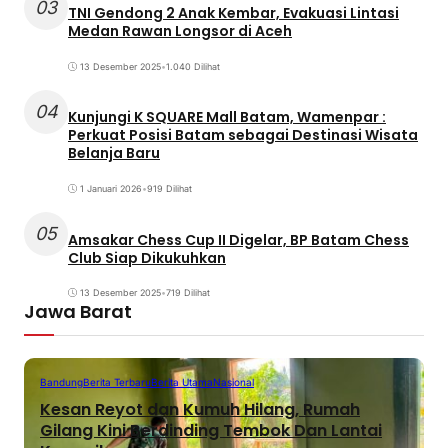
03
TNI Gendong 2 Anak Kembar, Evakuasi Lintasi
Medan Rawan Longsor di Aceh
13 Desember 2025
•
1.040 Dilihat
04
Kunjungi K SQUARE Mall Batam, Wamenpar :
Perkuat Posisi Batam sebagai Destinasi Wisata
Belanja Baru
1 Januari 2026
•
919 Dilihat
05
Amsakar Chess Cup II Digelar, BP Batam Chess
Club Siap Dikukuhkan
13 Desember 2025
•
719 Dilihat
Jawa Barat
Bandung
Berita Terbaru
Berita Utama
Nasional
Kesan Reyot dan Kumuh Hilang, Rumah
Gilang Kini Berdinding Tembok Dan Lantai