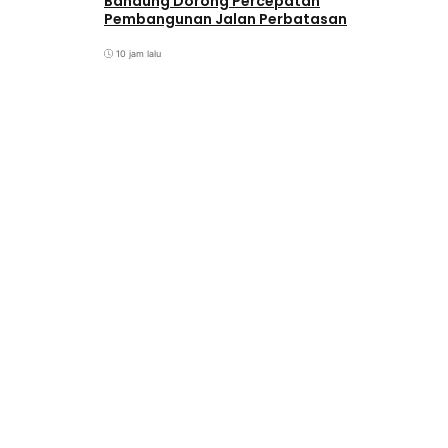
Bandung Dorong Percepatan
Pembangunan Jalan Perbatasan
10 jam lalu