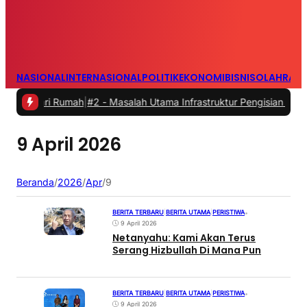
NASIONAL
INTERNASIONAL
POLITIK
EKONOMI
BISNIS
OLAHRAG
dari Rumah
|
#2 -
Masalah Utama Infrastruktur Pengisian Daya untuk Mo
9 April 2026
Beranda
/
2026
/
Apr
/
9
BERITA TERBARU
|
BERITA UTAMA
|
PERISTIWA
•
9 April 2026
Netanyahu: Kami Akan Terus
Serang Hizbullah Di Mana Pun
BERITA TERBARU
|
BERITA UTAMA
|
PERISTIWA
•
9 April 2026