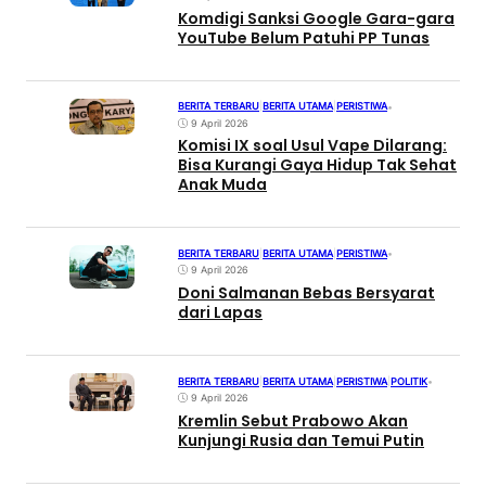
Komdigi Sanksi Google Gara-gara
YouTube Belum Patuhi PP Tunas
BERITA TERBARU
|
BERITA UTAMA
|
PERISTIWA
•
9 April 2026
Komisi IX soal Usul Vape Dilarang:
Bisa Kurangi Gaya Hidup Tak Sehat
Anak Muda
BERITA TERBARU
|
BERITA UTAMA
|
PERISTIWA
•
9 April 2026
Doni Salmanan Bebas Bersyarat
dari Lapas
BERITA TERBARU
|
BERITA UTAMA
|
PERISTIWA
|
POLITIK
•
9 April 2026
Kremlin Sebut Prabowo Akan
Kunjungi Rusia dan Temui Putin