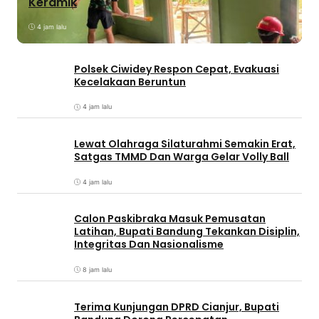
Keramik
4 jam lalu
Polsek Ciwidey Respon Cepat, Evakuasi
Kecelakaan Beruntun
4 jam lalu
Lewat Olahraga Silaturahmi Semakin Erat,
Satgas TMMD Dan Warga Gelar Volly Ball
4 jam lalu
Calon Paskibraka Masuk Pemusatan
Latihan, Bupati Bandung Tekankan Disiplin,
Integritas Dan Nasionalisme
8 jam lalu
Terima Kunjungan DPRD Cianjur, Bupati