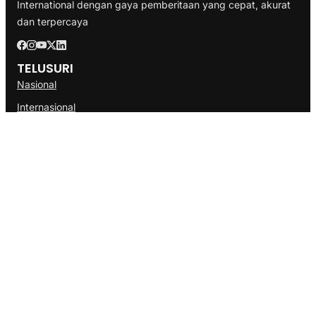
International dengan gaya pemberitaan yang cepat, akurat
dan terpercaya
TELUSURI
Nasional
Internasional
Bisnis
Ekonomi
Politik
Olahraga
INFORMASI
Redaksi
Tentang Kami
Disclaimer
Pedoman Media Cyber