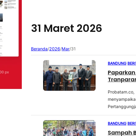
31 Maret 2026
Beranda
/
2026
/
Mar
/
31
BANDUNG
|
BER
Paparkan
Tranpara
Probatam.co,
menyampaikan
Pertanggungj
BANDUNG
|
BER
Sampah Be