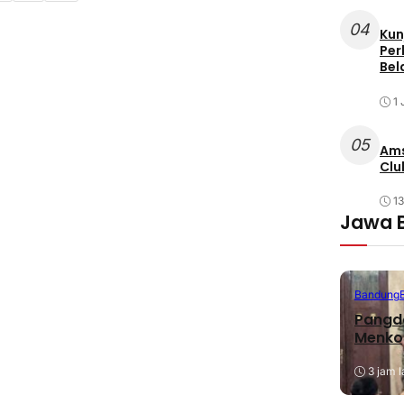
04
Kun
Per
Bel
1 
05
Ams
Clu
1
Jawa 
Bandung
Pangda
Menko
3 jam l