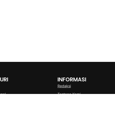
URI
INFORMASI
Redaksi
onal
Tentang Kami
Disclaimer
Pedoman Media Cyber