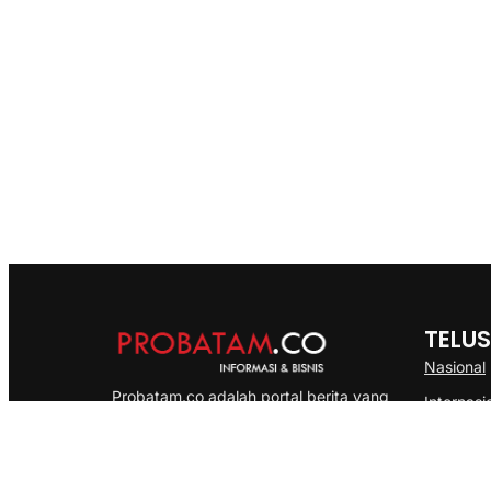
TELUS
Nasional
Probatam.co adalah portal berita yang
Internasi
menyajikan informasi terbaru seputar dan
Bisnis
Kepulauan Riau, Nasional maupun
Ekonomi
International dengan gaya pemberitaan