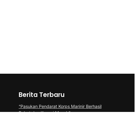
Berita Terbaru
“Pasukan Pendarat Korps Marinir Berhasil
Rebut dan Kuasai Musuh”
BP Batam Perkuat Pembinaan Talenta
Muda Lewat Batam Prime International