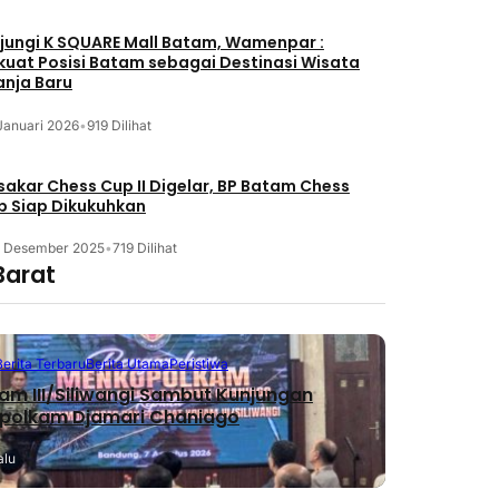
jungi K SQUARE Mall Batam, Wamenpar :
kuat Posisi Batam sebagai Destinasi Wisata
anja Baru
Januari 2026
•
919 Dilihat
akar Chess Cup II Digelar, BP Batam Chess
b Siap Dikukuhkan
3 Desember 2025
•
719 Dilihat
Barat
Berita Terbaru
Berita Utama
Peristiwa
m III/Siliwangi Sambut Kunjungan
polkam Djamari Chaniago
alu