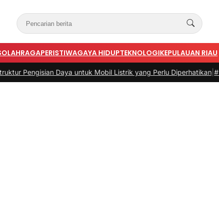
S
OLAHRAGA
PERISTIWA
GAYA HIDUP
TEKNOLOGI
KEPULAUAN RIAU
sian Daya untuk Mobil Listrik yang Perlu Diperhatikan
|
#3 -
Panduan 