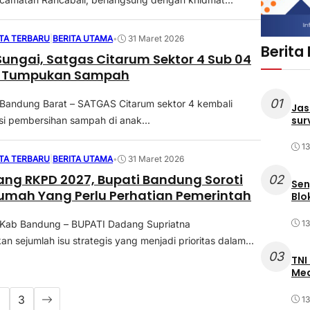
ITA TERBARU
|
BERITA UTAMA
•
31 Maret 2026
Berita
Sungai, Satgas Citarum Sektor 4 Sub 04
n Tumpukan Sampah
01
Bandung Barat – SATGAS Citarum sektor 4 kembali
Jas
sur
i pembersihan sampah di anak...
1
ITA TERBARU
|
BERITA UTAMA
•
31 Maret 2026
g RKPD 2027, Bupati Bandung Soroti
02
Sen
Rumah Yang Perlu Perhatian Pemerintah
Blo
1
 Kab Bandung – BUPATI Dadang Supriatna
 sejumlah isu strategis yang menjadi prioritas dalam...
03
TNI
Med
2
3
1