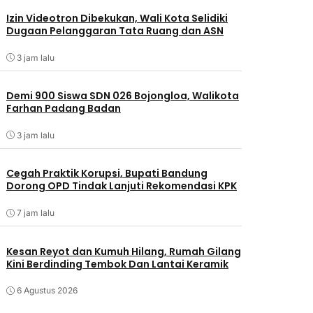
Izin Videotron Dibekukan, Wali Kota Selidiki
Dugaan Pelanggaran Tata Ruang dan ASN
3 jam lalu
Demi 900 Siswa SDN 026 Bojongloa, Walikota
Farhan Padang Badan
3 jam lalu
Cegah Praktik Korupsi, Bupati Bandung
Dorong OPD Tindak Lanjuti Rekomendasi KPK
7 jam lalu
Kesan Reyot dan Kumuh Hilang, Rumah Gilang
Kini Berdinding Tembok Dan Lantai Keramik
6 Agustus 2026