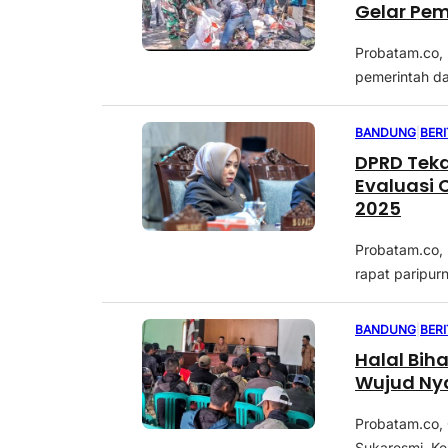
Gelar Pem
Probatam.co,
pemerintah da
BANDUNG
|
BER
DPRD Teka
Evaluasi 
2025
Probatam.co,
rapat paripur
BANDUNG
|
BER
Halal Biha
Wujud Ny
Probatam.co, 
Sukaresmi, Ke