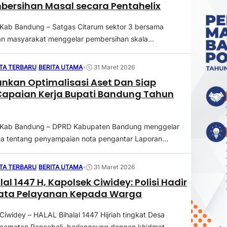
bersihan Masal secara Pentahelix
 Kab Bandung – Satgas Citarum sektor 3 bersama
n masyarakat menggelar pembersihan skala...
ITA TERBARU
|
BERITA UTAMA
•
31 Maret 2026
nkan Optimalisasi Aset Dan Siap
Capaian Kerja Bupati Bandung Tahun
 Kab Bandung – DPRD Kabupaten Bandung menggelar
na tentang penyampaian nota pengantar Laporan...
ITA TERBARU
|
BERITA UTAMA
•
31 Maret 2026
lal 1447 H, Kapolsek Ciwidey: Polisi Hadir
ata Pelayanan Kepada Warga
Ciwidey – HALAL Bihalal 1447 Hijriah tingkat Desa
camatan Rancabali, berlangsung dengan khidmat...