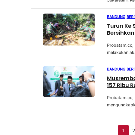
BANDUNG
|
BER
Turun Ke 
Bersihka
Probatam.co, 
melakukan aks
BANDUNG
|
BER
Musremban
157 Ribu 
Probatam.co,
mengungkapkan
1