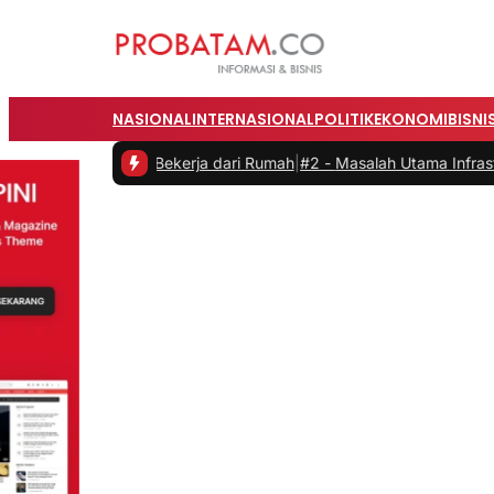
NASIONAL
INTERNASIONAL
POLITIK
EKONOMI
BISNI
tas saat Bekerja dari Rumah
|
#2 -
Masalah Utama Infrastruktur Pengi