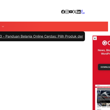
Belanja Online Cerdas: Pilih Produk dengan Bijak dan Hindari Penip
×