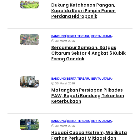
Dukung Ketahanan Pangan,
Kapolda Kepri Pimpin Panen
Perdana Hidroponik
BANDUNG
|
BERITA TERBARU
|
BERITA UTAMA
•
30 Maret 2026
Bercampur Sampah, Satgas
Citarum Sektor 4 Angkat 6 Kubik
Eceng Gondok
BANDUNG
|
BERITA TERBARU
|
BERITA UTAMA
•
30 Maret 2026
Matangkan Persiapan Pilkades
PAW, Bupati Bandung Tekankan
Keterbukaan
BANDUNG
|
BERITA TERBARU
|
BERITA UTAMA
•
30 Maret 2026
Hadapi Cuaca Ekstrem, Walikota
Farhan Perkuat Mitigasi dan