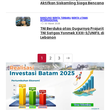
Aktifkan Siskamling Siaga Bencana
BANDUNG
|
BERITA TERBARU
|
BERITA UTAMA
|
INTERNASIONAL
•
30 Maret 2026
TNI Berduka atas Gugurnya Prajurit
TNI Satgas Yonmek XXIII-S/UNIFIL di
Lebanon
1
2
3