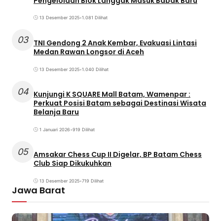
Pengelolaan Blok Langgak Masuk Babak Baru
13 Desember 2025
•
1.081 Dilihat
03
TNI Gendong 2 Anak Kembar, Evakuasi Lintasi
Medan Rawan Longsor di Aceh
13 Desember 2025
•
1.040 Dilihat
04
Kunjungi K SQUARE Mall Batam, Wamenpar :
Perkuat Posisi Batam sebagai Destinasi Wisata
Belanja Baru
1 Januari 2026
•
919 Dilihat
05
Amsakar Chess Cup II Digelar, BP Batam Chess
Club Siap Dikukuhkan
13 Desember 2025
•
719 Dilihat
Jawa Barat