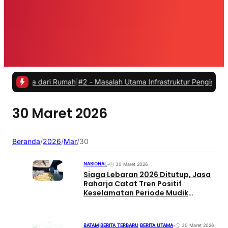
rja dari Rumah
|
#2 -
Masalah Utama Infrastruktur Pengisian Daya unt
30 Maret 2026
Beranda
/
2026
/
Mar
/
30
NASIONAL
•
30 Maret 2026
Siaga Lebaran 2026 Ditutup, Jasa
Raharja Catat Tren Positif
Keselamatan Periode Mudik
Lebaran 2026
BATAM
|
BERITA TERBARU
|
BERITA UTAMA
•
30 Maret 2026