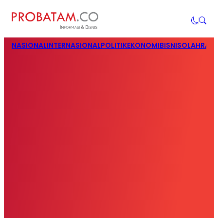
NASIONAL
INTERNASIONAL
POLITIK
EKONOMI
BISNIS
OLAHRAG