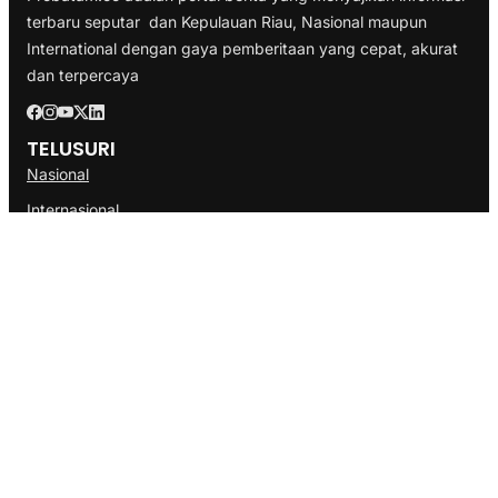
terbaru seputar dan Kepulauan Riau, Nasional maupun
International dengan gaya pemberitaan yang cepat, akurat
dan terpercaya
TELUSURI
Nasional
Internasional
Bisnis
Ekonomi
Politik
Olahraga
INFORMASI
Redaksi
Tentang Kami
Disclaimer