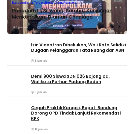
Bandung
Berita Terbaru
Berita Utama
Peristiwa
Pangdam III/Siliwangi Sambut Kunjungan
Menkopolkam Djamari Chaniago
8 jam lalu
Izin Videotron Dibekukan, Wali Kota Selidiki
Dugaan Pelanggaran Tata Ruang dan ASN
8 jam lalu
Demi 900 Siswa SDN 026 Bojongloa,
Walikota Farhan Padang Badan
8 jam lalu
Cegah Praktik Korupsi, Bupati Bandung
Dorong OPD Tindak Lanjuti Rekomendasi
KPK
12 jam lalu