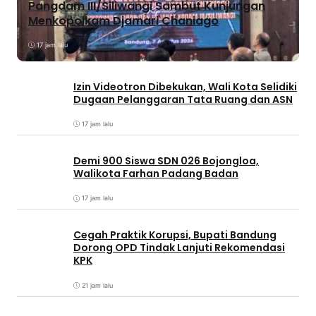
Pangdam III/Siliwangi Sambut Kunjungan
Menkopolkam Djamari Chaniago
17 jam lalu
Izin Videotron Dibekukan, Wali Kota Selidiki
Dugaan Pelanggaran Tata Ruang dan ASN
17 jam lalu
Demi 900 Siswa SDN 026 Bojongloa,
Walikota Farhan Padang Badan
17 jam lalu
Cegah Praktik Korupsi, Bupati Bandung
Dorong OPD Tindak Lanjuti Rekomendasi
KPK
21 jam lalu