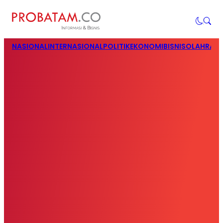
NASIONAL
INTERNASIONAL
POLITIK
EKONOMI
BISNIS
OLAHRAG