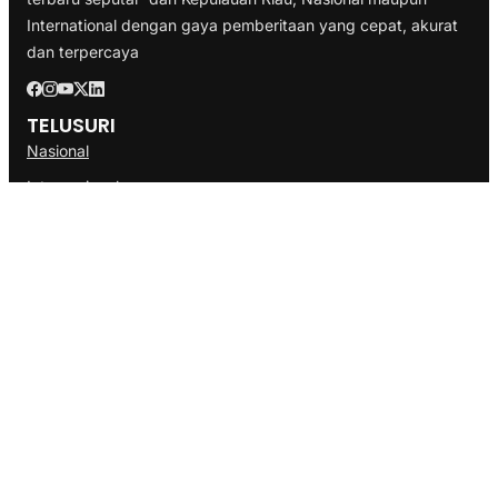
International dengan gaya pemberitaan yang cepat, akurat
dan terpercaya
TELUSURI
Nasional
Internasional
Bisnis
Ekonomi
Politik
Olahraga
INFORMASI
Redaksi
Tentang Kami
Disclaimer
Pedoman Media Cyber