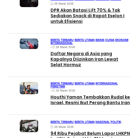
29 Maret 2026
DPR Akan Batasi Lift 70% & Tak
Sediakan Snack di Rapat Eselon I
untuk Efisiensi
BERITA TERBARU
|
BERITA UTAMA
|
BISNIS
|
DUNIA
|
EKONOMI
|
INTERNASIONAL
•
29 Maret 2026
Daftar Negara di Asia yang
Kapalnya Diizinkan Iran Lewat
Selat Hormuz
BERITA TERBARU
|
BERITA UTAMA
|
INTERNASIONAL
|
PERISTIWA
•
29 Maret 2026
Houthi Yaman Tembakkan Rudal ke
Israel, Resmi Ikut Perang Bantu Iran
BERITA TERBARU
|
BERITA UTAMA
|
NASIONAL
|
POLITIK
•
29 Maret 2026
94 Ribu Pejabat Belum Lapor LHKPN