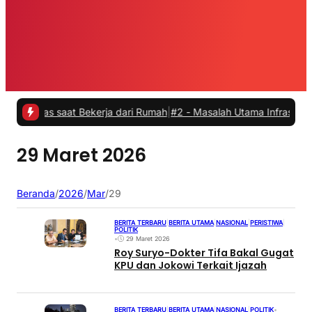
tas saat Bekerja dari Rumah
|
#2 -
Masalah Utama Infrastruktur Pengi
29 Maret 2026
Beranda
/
2026
/
Mar
/
29
BERITA TERBARU
|
BERITA UTAMA
|
NASIONAL
|
PERISTIWA
|
POLITIK
•
29 Maret 2026
Roy Suryo-Dokter Tifa Bakal Gugat
KPU dan Jokowi Terkait Ijazah
BERITA TERBARU
|
BERITA UTAMA
|
NASIONAL
|
POLITIK
•