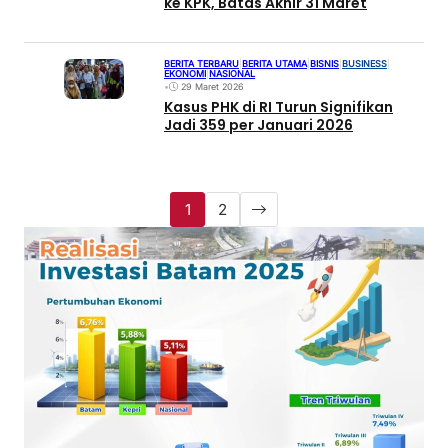
ke KPK, Batas Akhir 31 Maret
BERITA TERBARU
|
BERITA UTAMA
|
BISNIS
|
BUSINESS
|
EKONOMI
|
NASIONAL
•
29 Maret 2026
Kasus PHK di RI Turun Signifikan
Jadi 359 per Januari 2026
1
2