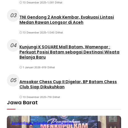
13 Desember 2025
•
1.081 Dilihat
03
TNI Gendong 2 Anak Kembar, Evakuasi Lintasi
Medan Rawan Longsor di Aceh
13 Desember 2025
•
1.040 Dilihat
04
Kunjungi K SQUARE Mall Batam, Wamenpar :
Perkuat Posisi Batam sebagai Destinasi Wisata
Belanja Baru
1 Januari 2026
•
919 Dilihat
05
Amsakar Chess Cup II Digelar, BP Batam Chess
Club Siap Dikukuhkan
13 Desember 2025
•
719 Dilihat
Jawa Barat
Bandung
Berita Terbaru
Berita Utama
Peristiwa