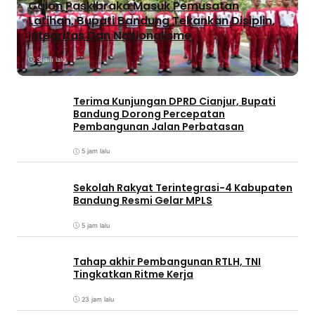
Calon Paskibraka Masuk Pemusatan
Latihan, Bupati Bandung Tekankan Disiplin,
Integritas Dan Nasionalisme
3 jam lalu
Terima Kunjungan DPRD Cianjur, Bupati
Bandung Dorong Percepatan
Pembangunan Jalan Perbatasan
5 jam lalu
Sekolah Rakyat Terintegrasi-4 Kabupaten
Bandung Resmi Gelar MPLS
5 jam lalu
Tahap akhir Pembangunan RTLH, TNI
Tingkatkan Ritme Kerja
23 jam lalu