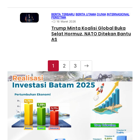
BERITA TERBARU
|
BERITA UTAMA
|
DUNIA
|
INTERNASIONAL
|
PERISTIWA
•
16 Maret 2026
Trump Minta Koalisi Global Buka
Selat Hormuz, NATO Ditekan Bantu
AS
1
2
3