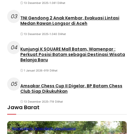
13 Desember 2025
•
1.081 Dilihat
03
TNI Gendong 2 Anak Kembar, Evakuasi Lintasi
Medan Rawan Longsor di Aceh
13 Desember 2025
•
1.040 Dilihat
04
Kunjungi K SQUARE Mall Batam, Wamenpar :
Perkuat Posisi Batam sebagai Destinasi Wisata
Belanja Baru
1 Januari 2026
•
919 Dilihat
05
Amsakar Chess Cup II Digelar, BP Batam Chess
Club Siap Dikukuhkan
13 Desember 2025
•
719 Dilihat
Jawa Barat
Bandung
Berita Terbaru
Berita Utama
Nasional