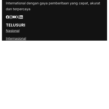
International dengan gaya pemberitaan yang cepat, akurat
dan terpercaya
TELUSURI
Nasional
Internasional
Bisnis
Ekonomi
Politik
Olahraga
INFORMASI
Redaksi
Tentang Kami
Disclaimer
Pedoman Media Cyber