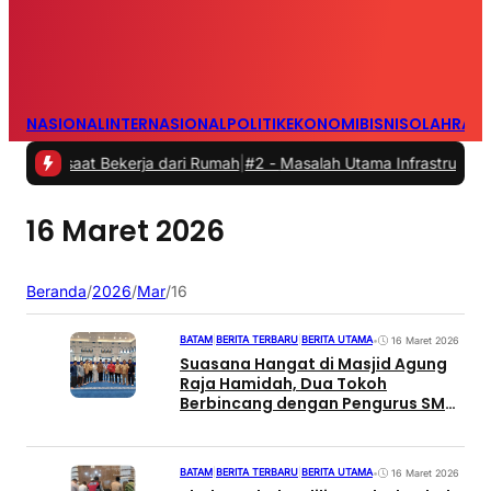
NASIONAL
INTERNASIONAL
POLITIK
EKONOMI
BISNIS
OLAHRAG
 saat Bekerja dari Rumah
|
#2 -
Masalah Utama Infrastruktur Pengisia
16 Maret 2026
Beranda
/
2026
/
Mar
/
16
BATAM
|
BERITA TERBARU
|
BERITA UTAMA
•
16 Maret 2026
Suasana Hangat di Masjid Agung
Raja Hamidah, Dua Tokoh
Berbincang dengan Pengurus SMSI
Kepri
BATAM
|
BERITA TERBARU
|
BERITA UTAMA
•
16 Maret 2026