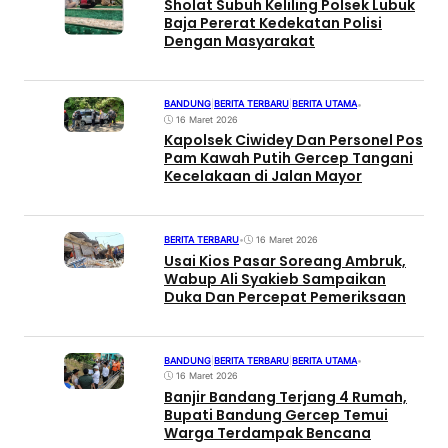
Sholat Subuh Keliling Polsek Lubuk
Baja Pererat Kedekatan Polisi
Dengan Masyarakat
BANDUNG
|
BERITA TERBARU
|
BERITA UTAMA
•
16 Maret 2026
Kapolsek Ciwidey Dan Personel Pos
Pam Kawah Putih Gercep Tangani
Kecelakaan di Jalan Mayor
BERITA TERBARU
•
16 Maret 2026
Usai Kios Pasar Soreang Ambruk,
Wabup Ali Syakieb Sampaikan
Duka Dan Percepat Pemeriksaan
BANDUNG
|
BERITA TERBARU
|
BERITA UTAMA
•
16 Maret 2026
Banjir Bandang Terjang 4 Rumah,
Bupati Bandung Gercep Temui
Warga Terdampak Bencana