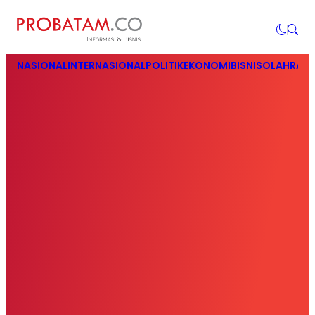
NASIONAL
INTERNASIONAL
POLITIK
EKONOMI
BISNIS
OLAHRAG