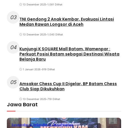
13 Desember 2025
•
1.081 Dilihat
03
TNI Gendong 2 Anak Kembar, Evakuasi Lintasi
Medan Rawan Longsor di Aceh
13 Desember 2025
•
1.040 Dilihat
04
Kunjungi K SQUARE Mall Batam, Wamenpar :
Perkuat Posisi Batam sebagai Destinasi Wisata
Belanja Baru
1 Januari 2026
•
919 Dilihat
05
Amsakar Chess Cup II Digelar, BP Batam Chess
Club Siap Dikukuhkan
13 Desember 2025
•
719 Dilihat
Jawa Barat
Bandung
Berita Terbaru
Berita Utama
Peristiwa