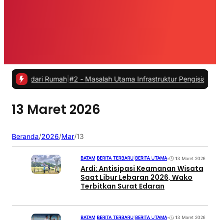
a dari Rumah
|
#2 -
Masalah Utama Infrastruktur Pengisian Daya untuk
13 Maret 2026
Beranda
/
2026
/
Mar
/
13
BATAM
|
BERITA TERBARU
|
BERITA UTAMA
•
13 Maret 2026
Ardi: Antisipasi Keamanan Wisata
Saat Libur Lebaran 2026, Wako
Terbitkan Surat Edaran
BATAM
|
BERITA TERBARU
|
BERITA UTAMA
•
13 Maret 2026