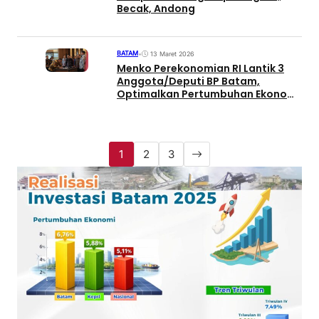
Becak, Andong
BATAM
•
13 Maret 2026
Menko Perekonomian RI Lantik 3
Anggota/Deputi BP Batam,
Optimalkan Pertumbuhan Ekonomi
dan Daya Saing Batam
1
2
3