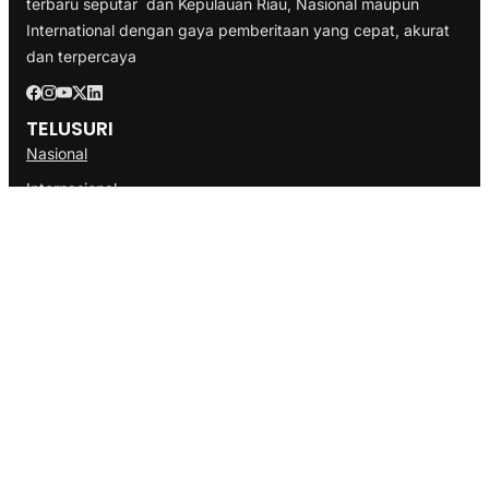
terbaru seputar dan Kepulauan Riau, Nasional maupun
International dengan gaya pemberitaan yang cepat, akurat
dan terpercaya
TELUSURI
Nasional
Internasional
Bisnis
Ekonomi
Politik
Olahraga
INFORMASI
Redaksi
Tentang Kami
Disclaimer