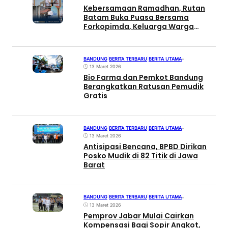
Kebersamaan Ramadhan, Rutan
Batam Buka Puasa Bersama
Forkopimda, Keluarga Warga
Binaan dan Masyarakat
BANDUNG
|
BERITA TERBARU
|
BERITA UTAMA
•
13 Maret 2026
Bio Farma dan Pemkot Bandung
Berangkatkan Ratusan Pemudik
Gratis
BANDUNG
|
BERITA TERBARU
|
BERITA UTAMA
•
13 Maret 2026
Antisipasi Bencana, BPBD Dirikan
Posko Mudik di 82 Titik di Jawa
Barat
BANDUNG
|
BERITA TERBARU
|
BERITA UTAMA
•
13 Maret 2026
Pemprov Jabar Mulai Cairkan
Kompensasi Bagi Sopir Angkot,