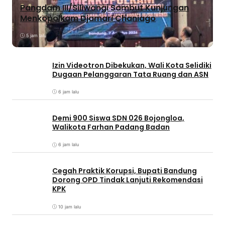
Pangdam III/Siliwangi Sambut Kunjungan
Menkopolkam Djamari Chaniago
5 jam lalu
Izin Videotron Dibekukan, Wali Kota Selidiki
Dugaan Pelanggaran Tata Ruang dan ASN
6 jam lalu
Demi 900 Siswa SDN 026 Bojongloa,
Walikota Farhan Padang Badan
6 jam lalu
Cegah Praktik Korupsi, Bupati Bandung
Dorong OPD Tindak Lanjuti Rekomendasi
KPK
10 jam lalu