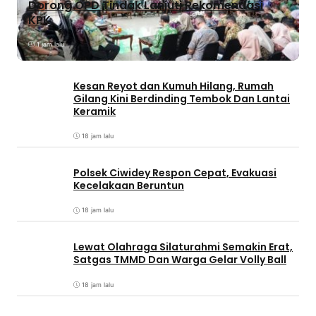
Dorong OPD Tindak Lanjuti Rekomendasi
KPK
1 jam lalu
Kesan Reyot dan Kumuh Hilang, Rumah
Gilang Kini Berdinding Tembok Dan Lantai
Keramik
18 jam lalu
Polsek Ciwidey Respon Cepat, Evakuasi
Kecelakaan Beruntun
18 jam lalu
Lewat Olahraga Silaturahmi Semakin Erat,
Satgas TMMD Dan Warga Gelar Volly Ball
18 jam lalu