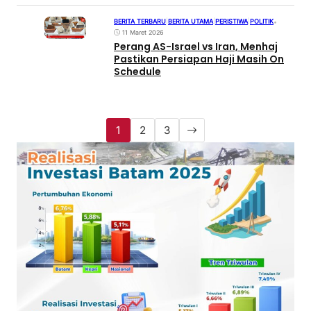
BERITA TERBARU
|
BERITA UTAMA
|
PERISTIWA
|
POLITIK
•
11 Maret 2026
Perang AS-Israel vs Iran, Menhaj
Pastikan Persiapan Haji Masih On
Schedule
1
2
3