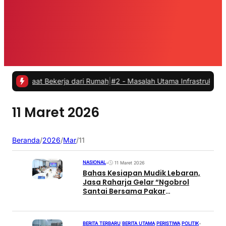
 saat Bekerja dari Rumah
|
#2 -
Masalah Utama Infrastruktur Pengisia
11 Maret 2026
Beranda
/
2026
/
Mar
/
11
NASIONAL
•
11 Maret 2026
Bahas Kesiapan Mudik Lebaran,
Jasa Raharja Gelar “Ngobrol
Santai Bersama Pakar
Transportasi”
BERITA TERBARU
|
BERITA UTAMA
|
PERISTIWA
|
POLITIK
•