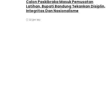
Calon Paskibraka Masuk Pemusatan
Latihan, Bupati Bandung Tekankan Disiplin,
Integritas Dan Nasionalisme
22 jam lalu