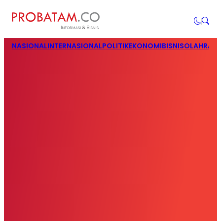
NASIONAL
INTERNASIONAL
POLITIK
EKONOMI
BISNIS
OLAHRAG