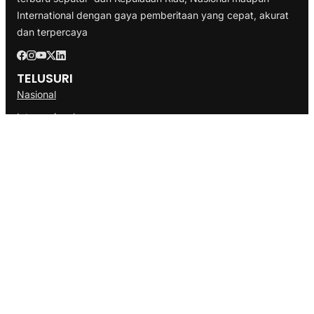
International dengan gaya pemberitaan yang cepat, akurat
dan terpercaya
TELUSURI
Nasional
Internasional
Bisnis
Ekonomi
Politik
Olahraga
INFORMASI
Redaksi
Tentang Kami
Disclaimer
Pedoman Media Cyber