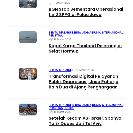
11 Maret 2026
BGN Stop Sementara Operasional
1.512 SPPG di Pulau Jawa
BERITA TERBARU
|
BERITA UTAMA
|
DUNIA
|
INTERNASIONAL
|
PERISTIWA
•
11 Maret 2026
Kapal Kargo Thailand Diserang di
Selat Hormuz
BERITA TERBARU
•
11 Maret 2026
Transformasi Digital Pelayanan
Publik Diapresiasi, Jasa Raharja
Raih Dua di Ajang Penghargaan
Anugerah BUMN 2026
BERITA TERBARU
|
BERITA UTAMA
|
DUNIA
|
INTERNASIONAL
|
PERISTIWA
|
POLITIK
•
11 Maret 2026
Setelah Kecam AS-Israel, Spanyol
Tarik Dubes dari Tel Aviv