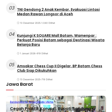
03
TNI Gendong 2 Anak Kembar, Evakuasi Lintasi
Medan Rawan Longsor di Aceh
13 Desember 2025
•
1.040 Dilihat
04
Kunjungi K SQUARE Mall Batam, Wamenpar :
Perkuat Posisi Batam sebagai Destinasi Wisata
Belanja Baru
1 Januari 2026
•
919 Dilihat
05
Amsakar Chess Cup II Digelar, BP Batam Chess
Club Siap Dikukuhkan
13 Desember 2025
•
719 Dilihat
Jawa Barat
Bandung
Berita Terbaru
Berita Utama
Cegah Praktik Korupsi, Bupati Bandung