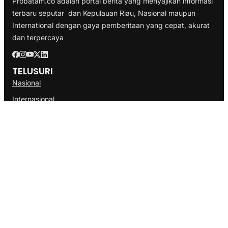
Probatam.co adalah portal berita yang menyajikan informasi
terbaru seputar dan Kepulauan Riau, Nasional maupun
International dengan gaya pemberitaan yang cepat, akurat
dan terpercaya
TELUSURI
Nasional
Internasional
Bisnis
Ekonomi
Politik
Olahraga
INFORMASI
Redaksi
Tentang Kami
Disclaimer