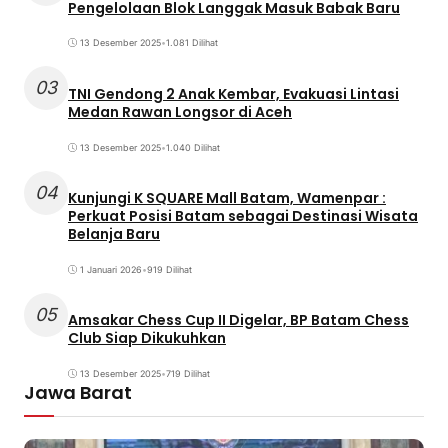
Pengelolaan Blok Langgak Masuk Babak Baru
13 Desember 2025
•
1.081 Dilihat
03
TNI Gendong 2 Anak Kembar, Evakuasi Lintasi
Medan Rawan Longsor di Aceh
13 Desember 2025
•
1.040 Dilihat
04
Kunjungi K SQUARE Mall Batam, Wamenpar :
Perkuat Posisi Batam sebagai Destinasi Wisata
Belanja Baru
1 Januari 2026
•
919 Dilihat
05
Amsakar Chess Cup II Digelar, BP Batam Chess
Club Siap Dikukuhkan
13 Desember 2025
•
719 Dilihat
Jawa Barat