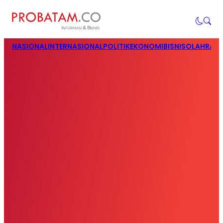
NASIONAL
INTERNASIONAL
POLITIK
EKONOMI
BISNIS
OLAHRAG