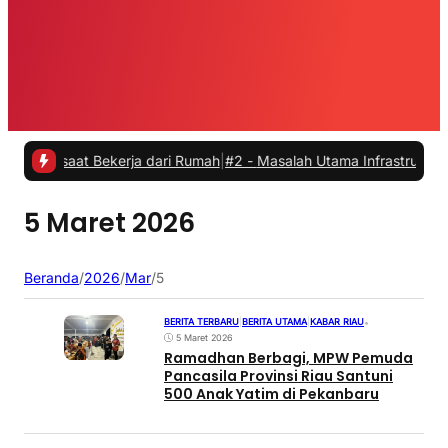
as saat Bekerja dari Rumah
|
#2 -
Masalah Utama Infrastruktur Pengis
5 Maret 2026
Beranda
/
2026
/
Mar
/
5
BERITA TERBARU
|
BERITA UTAMA
|
KABAR RIAU
•
5 Maret 2026
Ramadhan Berbagi, MPW Pemuda
Pancasila Provinsi Riau Santuni
500 Anak Yatim di Pekanbaru