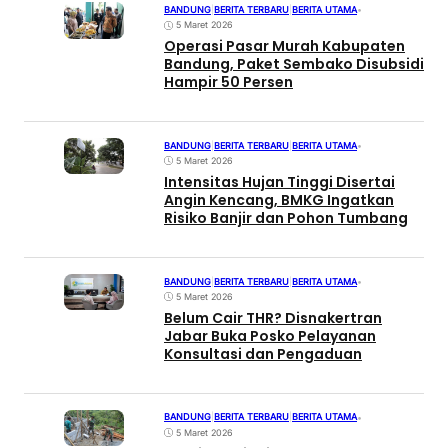
BANDUNG
|
BERITA TERBARU
|
BERITA UTAMA
•
5 Maret 2026
Operasi Pasar Murah Kabupaten
Bandung, Paket Sembako Disubsidi
Hampir 50 Persen
BANDUNG
|
BERITA TERBARU
|
BERITA UTAMA
•
5 Maret 2026
Intensitas Hujan Tinggi Disertai
Angin Kencang, BMKG Ingatkan
Risiko Banjir dan Pohon Tumbang
BANDUNG
|
BERITA TERBARU
|
BERITA UTAMA
•
5 Maret 2026
Belum Cair THR? Disnakertran
Jabar Buka Posko Pelayanan
Konsultasi dan Pengaduan
BANDUNG
|
BERITA TERBARU
|
BERITA UTAMA
•
5 Maret 2026