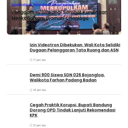
Bandung
Berita Terbaru
Berita Utama
Peristiwa
Pangdam III/Siliwangi Sambut Kunjungan
Menkopolkam Djamari Chaniago
17 jam lalu
Izin Videotron Dibekukan, Wali Kota Selidiki
Dugaan Pelanggaran Tata Ruang dan ASN
17 jam lalu
Demi 900 Siswa SDN 026 Bojongloa,
Walikota Farhan Padang Badan
18 jam lalu
Cegah Praktik Korupsi, Bupati Bandung
Dorong OPD Tindak Lanjuti Rekomendasi
KPK
21 jam lalu