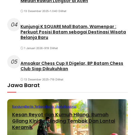
Medan Rawan Longsor di Aceh
13 Desember 2025
•
1.040 Dilihat
04
Kunjungi K SQUARE Mall Batam, Wamenpar :
Perkuat Posisi Batam sebagai Destinasi Wisata
Belanja Baru
1 Januari 2026
•
919 Dilihat
05
Amsakar Chess Cup II Digelar, BP Batam Chess
Club Siap Dikukuhkan
13 Desember 2025
•
719 Dilihat
Jawa Barat
Bandung
Berita Terbaru
Berita Utama
Nasional
Kesan Reyot dan Kumuh Hilang, Rumah
Gilang Kini Berdinding Tembok Dan Lantai
Keramik