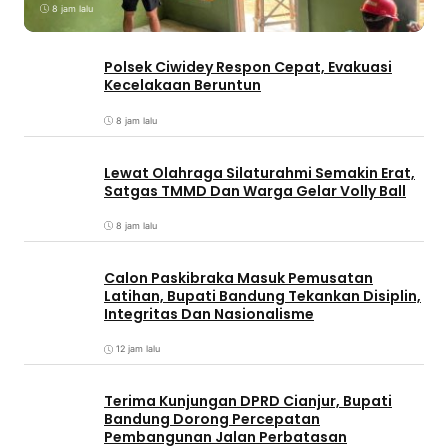
8 jam lalu
Polsek Ciwidey Respon Cepat, Evakuasi
Kecelakaan Beruntun
8 jam lalu
Lewat Olahraga Silaturahmi Semakin Erat,
Satgas TMMD Dan Warga Gelar Volly Ball
8 jam lalu
Calon Paskibraka Masuk Pemusatan
Latihan, Bupati Bandung Tekankan Disiplin,
Integritas Dan Nasionalisme
12 jam lalu
Terima Kunjungan DPRD Cianjur, Bupati
Bandung Dorong Percepatan
Pembangunan Jalan Perbatasan