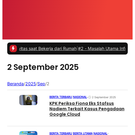
ivitas saat Bekerja dari Rumah
|
#2 -
Masalah Utama Infrastruktur P
2 September 2025
Beranda
/
2025
/
Sep
/
2
BERITA TERBARU
|
NASIONAL
•
2 September 2025
KPK Periksa Fiona Eks Stafsus
Nadiem Terkait Kasus Pengadaan
Google Cloud
BERITA TERBARU
|
BERITA UTAMA
|
NASIONAL
•