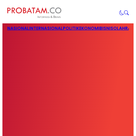
NASIONAL
INTERNASIONAL
POLITIK
EKONOMI
BISNIS
OLAHRAG