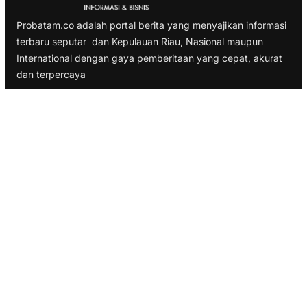
Probatam.co adalah portal berita yang menyajikan informasi
terbaru seputar dan Kepulauan Riau, Nasional maupun
International dengan gaya pemberitaan yang cepat, akurat
dan terpercaya
TELUSURI
Nasional
Internasional
Bisnis
Ekonomi
Politik
Olahraga
INFORMASI
Redaksi
Tentang Kami