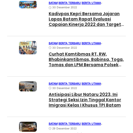
BATAM
|
BERITA TERBARU
|
BERITA UTAMA
•
30 Desember 2022
Kadivpas Kepri Bersama Jajaran
Lapas Batam Rapat Evaluasi
Capaian Kinerja 2022 dan Target
Kinerja 2023
BATAM
|
BERITA TERBARU
|
BERITA UTAMA
•
30 Desember 2022
Curhat Kamtibmas RT, RW,
Bhabinkamtibmas, Babinsa, Toga,
Tomas dan LPM Bersama Polsek
Batu Aji
BATAM
|
BERITA TERBARU
|
BERITA UTAMA
•
30 Desember 2022
Antisipasi Libur Nataru 2023, Ini
Strategi Seksi Izin Tinggal Kantor
Imigrasi Kelas I Khusus TPI Batam
BATAM
|
BERITA TERBARU
|
BERITA UTAMA
•
29 Desember 2022