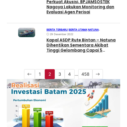
Perkuat Akusisi, BPJAMSOSTEK
Nagoya Lakukan Monitoring dan
Evaluasi Agen Perisai
BERITA TERBARU
|
BERITA UTAMA
|
NATUNA
•
29 Desember 2022
Kapal ASDP Rute Bintan – Natuna
Dihentikan Sementara Akibat
Tinggi Gelombang Capai 5
Meteran
1
2
3
4
…
458