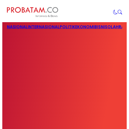
NASIONAL
INTERNASIONAL
POLITIK
EKONOMI
BISNIS
OLAHRAG