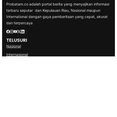
Probatam.co adalah portal berita yang menyajikan informasi
terbaru seputar dan Kepulauan Riau, Nasional maupun
International dengan gaya pemberitaan yang cepat, akurat
dan terpercaya
TELUSURI
Nasional
Internasional
Bisnis
Ekonomi
Politik
Olahraga
INFORMASI
Redaksi
Tentang Kami