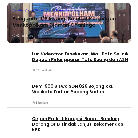
Bandung
Berita Terbaru
Berita Utama
Peristiwa
Pangdam III/Siliwangi Sambut Kunjungan
Menkopolkam Djamari Chaniago
49 menit lalu
Izin Videotron Dibekukan, Wali Kota Selidiki
Dugaan Pelanggaran Tata Ruang dan ASN
57 menit lalu
Demi 900 Siswa SDN 026 Bojongloa,
Walikota Farhan Padang Badan
1 jam lalu
Cegah Praktik Korupsi, Bupati Bandung
Dorong OPD Tindak Lanjuti Rekomendasi
KPK