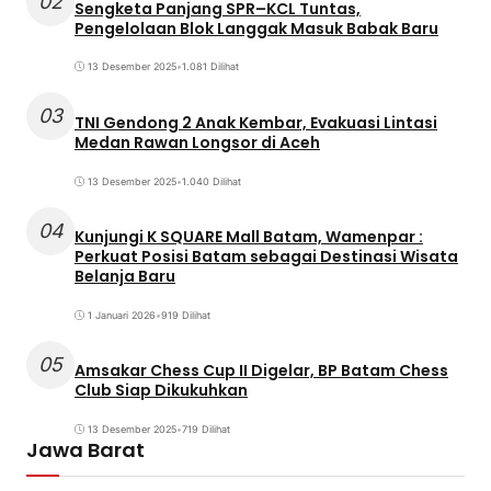
02
Sengketa Panjang SPR–KCL Tuntas,
Pengelolaan Blok Langgak Masuk Babak Baru
13 Desember 2025
•
1.081 Dilihat
03
TNI Gendong 2 Anak Kembar, Evakuasi Lintasi
Medan Rawan Longsor di Aceh
13 Desember 2025
•
1.040 Dilihat
04
Kunjungi K SQUARE Mall Batam, Wamenpar :
Perkuat Posisi Batam sebagai Destinasi Wisata
Belanja Baru
1 Januari 2026
•
919 Dilihat
05
Amsakar Chess Cup II Digelar, BP Batam Chess
Club Siap Dikukuhkan
13 Desember 2025
•
719 Dilihat
Jawa Barat