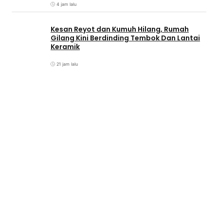
4 jam lalu
Kesan Reyot dan Kumuh Hilang, Rumah
Gilang Kini Berdinding Tembok Dan Lantai
Keramik
21 jam lalu