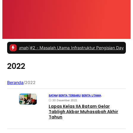
i Rumah
|
#2 -
Masalah Utama Infrastruktur Pengisian Daya untuk Mobil
2022
Beranda
/
2022
BATAM
|
BERITA TERBARU
|
BERITA UTAMA
•
30 Desember 2022
Lapas Kelas IIA Batam Gelar
Tabligh Akbar Muhasabah Akhir
Tahun