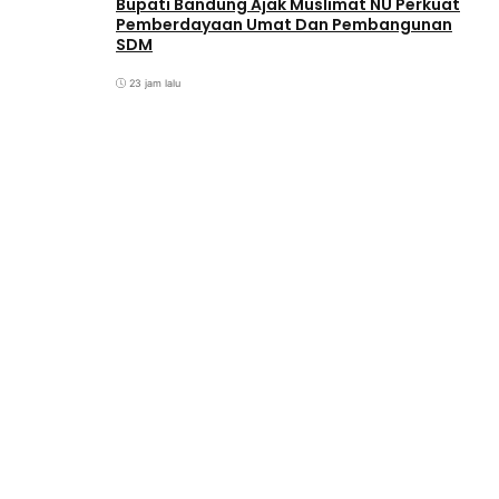
Bupati Bandung Ajak Muslimat NU Perkuat
Pemberdayaan Umat Dan Pembangunan
SDM
23 jam lalu