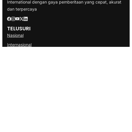
International dengan gaya pemberitaan yang cepat, akurat
dan terpercaya
TELUSURI
Nasional
Internasional
Bisnis
Ekonomi
Politik
Olahraga
INFORMASI
Redaksi
Tentang Kami
Disclaimer
Pedoman Media Cyber