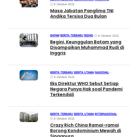
6 Oktober 2022
Masa Jabatan Panglima TNI
Andika Tersisa Dua Bulan
BATAM
|
BERITA TERBARU
|
BISNIS
•
6 Oktober 2022
Begini, Keunggulan Batam yang
Disampaikan Muhammad Rudi di
Inggris
BERITA TERBARU
|
BERITA UTAMA
|
NASIONAL
•
6 Oktober 2022
Eks Direktur WHO Sebut Setiap
Negara Punya Hak soal Pandemi
Terkendali
BERITA TERBARU
|
BERITA UTAMA
|
INTERNASIONAL
•
6 Oktober 2022
Crazy Rich China Ramai-ramai
Borong Kondominium Mewah di
Singapura