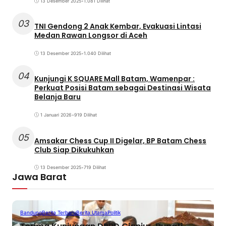
13 Desember 2025
•
1.081 Dilihat
03
TNI Gendong 2 Anak Kembar, Evakuasi Lintasi
Medan Rawan Longsor di Aceh
13 Desember 2025
•
1.040 Dilihat
04
Kunjungi K SQUARE Mall Batam, Wamenpar :
Perkuat Posisi Batam sebagai Destinasi Wisata
Belanja Baru
1 Januari 2026
•
919 Dilihat
05
Amsakar Chess Cup II Digelar, BP Batam Chess
Club Siap Dikukuhkan
13 Desember 2025
•
719 Dilihat
Jawa Barat
Bandung
Berita Terbaru
Berita Utama
Politik