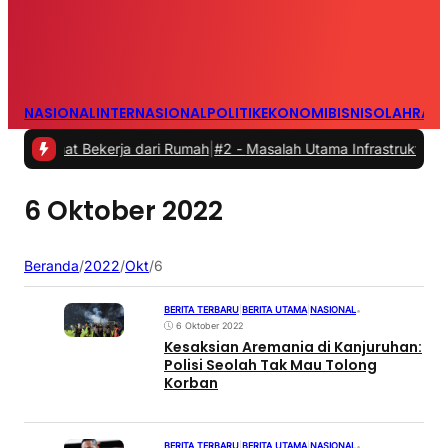
NASIONAL
INTERNASIONAL
POLITIK
EKONOMI
BISNIS
OLAHRAG
saat Bekerja dari Rumah
|
#2 -
Masalah Utama Infrastruktur Pengisian
6 Oktober 2022
Beranda
/
2022
/
Okt
/
6
BERITA TERBARU
|
BERITA UTAMA
|
NASIONAL
•
6 Oktober 2022
Kesaksian Aremania di Kanjuruhan:
Polisi Seolah Tak Mau Tolong
Korban
BERITA TERBARU
|
BERITA UTAMA
|
NASIONAL
•