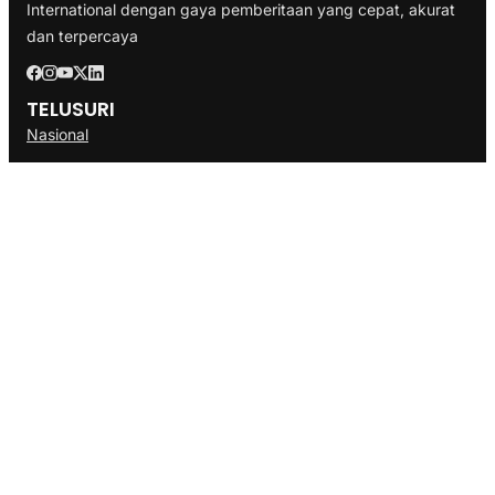
International dengan gaya pemberitaan yang cepat, akurat
dan terpercaya
TELUSURI
Nasional
Internasional
Bisnis
Ekonomi
Politik
Olahraga
INFORMASI
Redaksi
Tentang Kami
Disclaimer
Pedoman Media Cyber