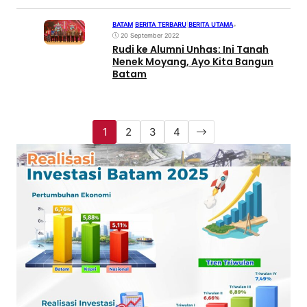
BATAM
|
BERITA TERBARU
|
BERITA UTAMA
•
20 September 2022
Rudi ke Alumni Unhas: Ini Tanah
Nenek Moyang, Ayo Kita Bangun
Batam
1
2
3
4