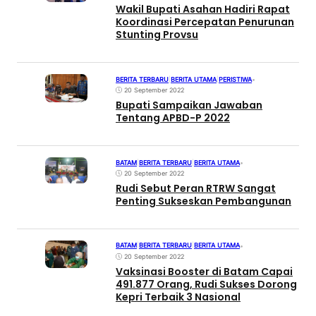
Wakil Bupati Asahan Hadiri Rapat
Koordinasi Percepatan Penurunan
Stunting Provsu
BERITA TERBARU
|
BERITA UTAMA
|
PERISTIWA
•
20 September 2022
Bupati Sampaikan Jawaban
Tentang APBD-P 2022
BATAM
|
BERITA TERBARU
|
BERITA UTAMA
•
20 September 2022
Rudi Sebut Peran RTRW Sangat
Penting Sukseskan Pembangunan
BATAM
|
BERITA TERBARU
|
BERITA UTAMA
•
20 September 2022
Vaksinasi Booster di Batam Capai
491.877 Orang, Rudi Sukses Dorong
Kepri Terbaik 3 Nasional