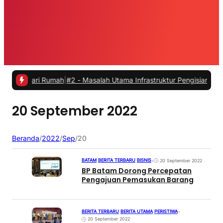
 dari Rumah
|
#2 -
Masalah Utama Infrastruktur Pengisian Daya untuk M
20 September 2022
Beranda
/
2022
/
Sep
/
20
BATAM
|
BERITA TERBARU
|
BISNIS
•
20 September 2022
BP Batam Dorong Percepatan
Pengajuan Pemasukan Barang
BERITA TERBARU
|
BERITA UTAMA
|
PERISTIWA
•
20 September 2022