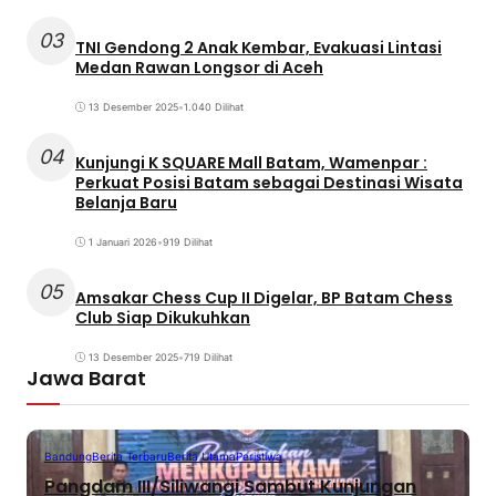
03
TNI Gendong 2 Anak Kembar, Evakuasi Lintasi
Medan Rawan Longsor di Aceh
13 Desember 2025
•
1.040 Dilihat
04
Kunjungi K SQUARE Mall Batam, Wamenpar :
Perkuat Posisi Batam sebagai Destinasi Wisata
Belanja Baru
1 Januari 2026
•
919 Dilihat
05
Amsakar Chess Cup II Digelar, BP Batam Chess
Club Siap Dikukuhkan
13 Desember 2025
•
719 Dilihat
Jawa Barat
Bandung
Berita Terbaru
Berita Utama
Peristiwa
Pangdam III/Siliwangi Sambut Kunjungan