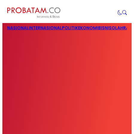
NASIONAL
INTERNASIONAL
POLITIK
EKONOMI
BISNIS
OLAHRAG