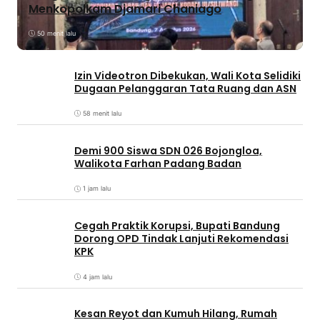
Menkopolkam Djamari Chaniago
50 menit lalu
Izin Videotron Dibekukan, Wali Kota Selidiki
Dugaan Pelanggaran Tata Ruang dan ASN
58 menit lalu
Demi 900 Siswa SDN 026 Bojongloa,
Walikota Farhan Padang Badan
1 jam lalu
Cegah Praktik Korupsi, Bupati Bandung
Dorong OPD Tindak Lanjuti Rekomendasi
KPK
4 jam lalu
Kesan Reyot dan Kumuh Hilang, Rumah