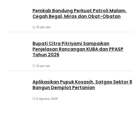
Pemkab Bandung Perkuat Patroli Malam,
Cegah Begal, Miras dan Obat-Obatan
10 jam lalu
Bupati Citra Pitriyami Sampaikan
Penjelasan Rancangan KUBA dan PPASP
Tahun 2026
15 jam lalu
Aplikasikan Pupuk Kosasih, Satgas Sektor 8
Bangun Demplot Pertanian
8 Agustus 2026