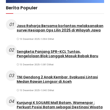
Berita Populer
01
Jasa Raharja Bersama korlantas melaksanakan
survei Kesiapan Ops Lilin 2025 di Wilayah Jawa
13 Desember 2025
•
1.094 Dilihat
02
Sengketa Panjang SPR–KCL Tuntas,
Pengelolaan Blok Langgak Masuk Babak Baru
13 Desember 2025
•
1.081 Dilihat
03
TNI Gendong 2 Anak Kembar, Evakuasi Lintasi
Medan Rawan Longsor di Aceh
13 Desember 2025
•
1.040 Dilihat
04
Kunjungi K SQUARE Mall Batam, Wamenpar :
Perkuat Posisi Batam sebagai Destinasi Wisata