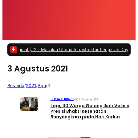
i Rumah
|
#2 -
Masalah Utama Infrastruktur Pengisian Daya untuk Mobil
3 Agustus 2021
Beranda
/
2021
/
Agu
/
3
BERITA TERBARU
•
3 Agustus 2021
Lagi, 110 Warga Galang Ikuti Vaksin
Presisi Bhakti Kesehatan
Bhayangkara pada Hari Kedua