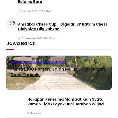
Belanja Baru
1 Januari 2026
•
919 Dilihat
05
Amsakar Chess Cup II Digelar, BP Batam Chess
Club Siap Dikukuhkan
13 Desember 2025
•
719 Dilihat
Jawa Barat
Bandung
Berita Terbaru
Berita Utama
Inspirasi
Tuntas 100 Persen, Jalan Mulus Ubah Wajah
Desa Terisolir
4 jam lalu
Harapan Penerima Manfaat Kian Nyata,
Rumah Tidak Layak Huni Berubah Wujud
4 jam lalu