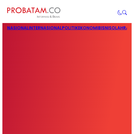
NASIONAL
INTERNASIONAL
POLITIK
EKONOMI
BISNIS
OLAHRAG