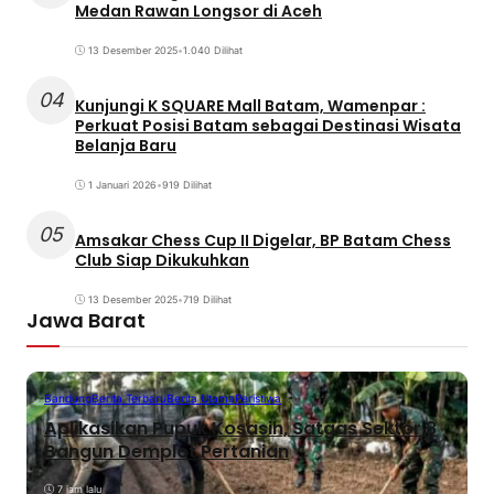
Medan Rawan Longsor di Aceh
13 Desember 2025
•
1.040 Dilihat
04
Kunjungi K SQUARE Mall Batam, Wamenpar :
Perkuat Posisi Batam sebagai Destinasi Wisata
Belanja Baru
1 Januari 2026
•
919 Dilihat
05
Amsakar Chess Cup II Digelar, BP Batam Chess
Club Siap Dikukuhkan
13 Desember 2025
•
719 Dilihat
Jawa Barat
Bandung
Berita Terbaru
Berita Utama
Peristiwa
Aplikasikan Pupuk Kosasih, Satgas Sektor 8
Bangun Demplot Pertanian
7 jam lalu