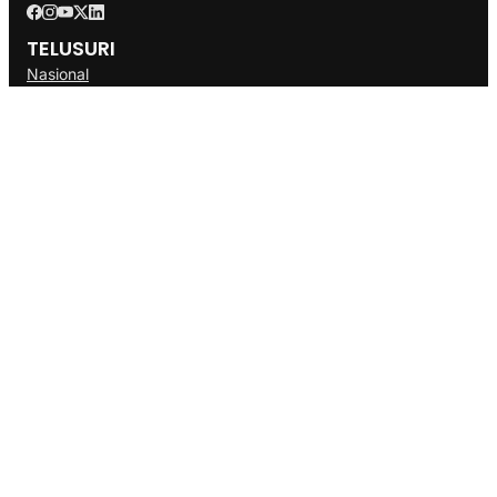
TELUSURI
Nasional
Internasional
Bisnis
Ekonomi
Politik
Olahraga
INFORMASI
Redaksi
Tentang Kami
Disclaimer
Pedoman Media Cyber
SOP
Info Iklan