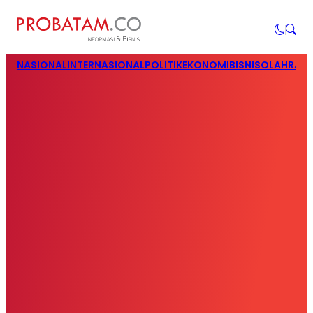
NASIONAL
INTERNASIONAL
POLITIK
EKONOMI
BISNIS
OLAHRAG