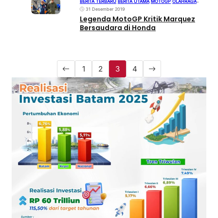
BERITA TERBARU
|
BERITA UTAMA
|
MOTOGP
|
OLAHRAGA
•
31 Desember 2019
Legenda MotoGP Kritik Marquez
Bersaudara di Honda
1
2
3
4