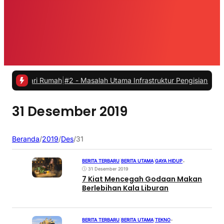
 dari Rumah
|
#2 -
Masalah Utama Infrastruktur Pengisian Daya untuk M
31 Desember 2019
Beranda
/
2019
/
Des
/
31
BERITA TERBARU
|
BERITA UTAMA
|
GAYA HIDUP
•
31 Desember 2019
7 Kiat Mencegah Godaan Makan
Berlebihan Kala Liburan
BERITA TERBARU
|
BERITA UTAMA
|
TEKNO
•