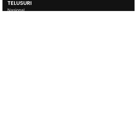
TELUSURI
Nasional
Internasional
Bisnis
Ekonomi
Politik
Olahraga
INFORMASI
Redaksi
Tentang Kami
Disclaimer
Pedoman Media Cyber
SOP
Info Iklan
Berita Terbaru