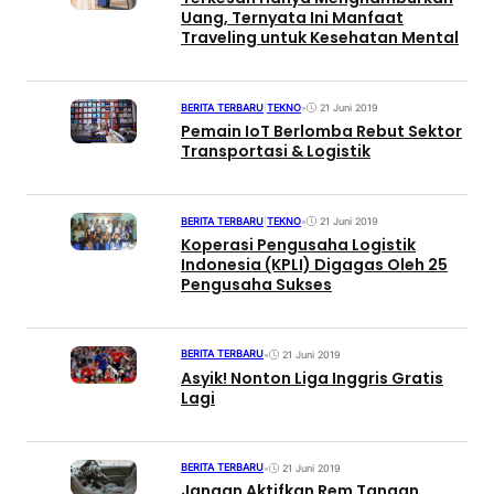
Uang, Ternyata Ini Manfaat
Traveling untuk Kesehatan Mental
BERITA TERBARU
|
TEKNO
•
21 Juni 2019
Pemain IoT Berlomba Rebut Sektor
Transportasi & Logistik
BERITA TERBARU
|
TEKNO
•
21 Juni 2019
Koperasi Pengusaha Logistik
Indonesia (KPLI) Digagas Oleh 25
Pengusaha Sukses
BERITA TERBARU
•
21 Juni 2019
Asyik! Nonton Liga Inggris Gratis
Lagi
BERITA TERBARU
•
21 Juni 2019
Jangan Aktifkan Rem Tangan