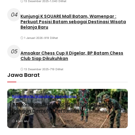
13 Desember 2025
•
1.040 Dilihat
04
Kunjungi K SQUARE Mall Batam, Wamenpar :
Perkuat Posisi Batam sebagai Destinasi Wisata
Belanja Baru
1 Januari 2026
•
919 Dilihat
05
Amsakar Chess Cup II Digelar, BP Batam Chess
Club Siap Dikukuhkan
13 Desember 2025
•
719 Dilihat
Jawa Barat
Bandung
Berita Terbaru
Berita Utama
Peristiwa
Aplikasikan Pupuk Kosasih, Satgas Sektor 8
Bangun Demplot Pertanian
4 jam lalu