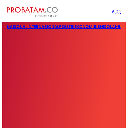
NASIONAL
INTERNASIONAL
POLITIK
EKONOMI
BISNIS
OLAHRAG