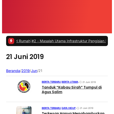
dari Rumah
|
#2 -
Masalah Utama Infrastruktur Pengisian Daya untuk Mo
21 Juni 2019
Beranda
/
2019
/
Jun
/
21
BERITA TERBARU
|
BERITA UTAMA
•
21 Juni 2019
Tanduk “Kabau Sirah” Tumpul di
Agus Salim
BERITA TERBARU
|
GAYA HIDUP
•
21 Juni 2019
Terkesan Hanya Menghamburkan