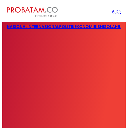
NASIONAL
INTERNASIONAL
POLITIK
EKONOMI
BISNIS
OLAHRAG