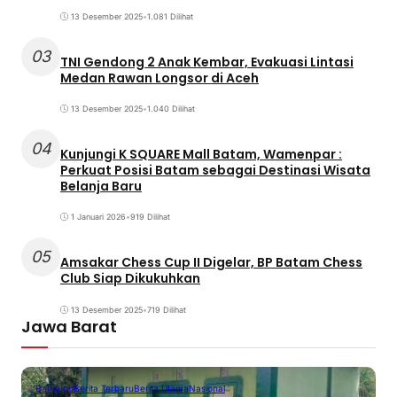
13 Desember 2025
•
1.081 Dilihat
03
TNI Gendong 2 Anak Kembar, Evakuasi Lintasi
Medan Rawan Longsor di Aceh
13 Desember 2025
•
1.040 Dilihat
04
Kunjungi K SQUARE Mall Batam, Wamenpar :
Perkuat Posisi Batam sebagai Destinasi Wisata
Belanja Baru
1 Januari 2026
•
919 Dilihat
05
Amsakar Chess Cup II Digelar, BP Batam Chess
Club Siap Dikukuhkan
13 Desember 2025
•
719 Dilihat
Jawa Barat
Bandung
Berita Terbaru
Berita Utama
Nasional