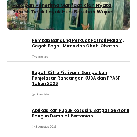
Harapan Penerima Manfaat Kian Nyata,
Rumah Tidak Layak Huni Berubah Wujud
4 menit lalu
Pemkab Bandung Perkuat Patroli Malam,
Cegah Begal, Miras dan Obat-Obatan
6 jam lalu
Bupati Citra Pitriyami Sampaikan
Penjelasan Rancangan KUBA dan PPASP
Tahun 2026
11 jam lalu
Aplikasikan Pupuk Kosasih, Satgas Sektor 8
Bangun Demplot Pertanian
8 Agustus 2026