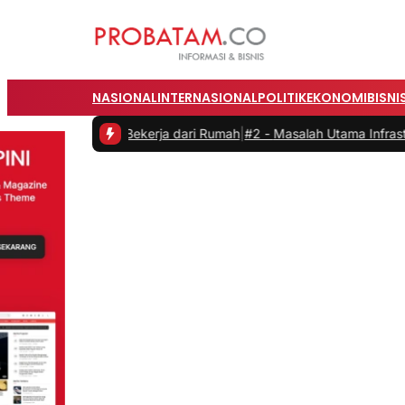
NASIONAL
INTERNASIONAL
POLITIK
EKONOMI
BISNI
itas saat Bekerja dari Rumah
|
#2 -
Masalah Utama Infrastruktur Peng