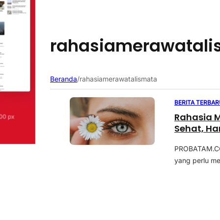
rahasiamerawatali
Beranda
/
rahasiamerawatalismata
BERITA TERBAR
Rahasia M
Sehat, Ha
PROBATAM.CO, 
yang perlu me