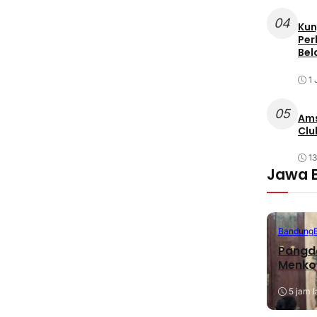
04
Kun
Per
Bel
1 
05
Ams
Clu
1
Jawa 
Bandung
Pangda
Menko
5 jam l