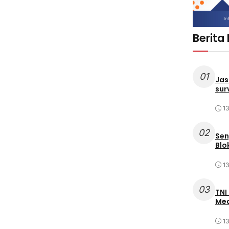
Berita
01
Jas
sur
1
02
Sen
Blo
1
03
TNI
Med
1