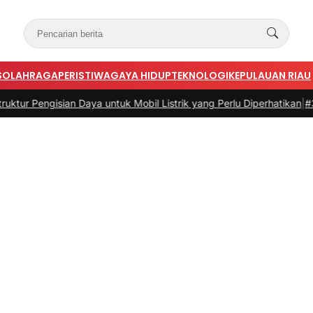
S
OLAHRAGA
PERISTIWA
GAYA HIDUP
TEKNOLOGI
KEPULAUAN RIAU
isian Daya untuk Mobil Listrik yang Perlu Diperhatikan
|
#3 -
Panduan