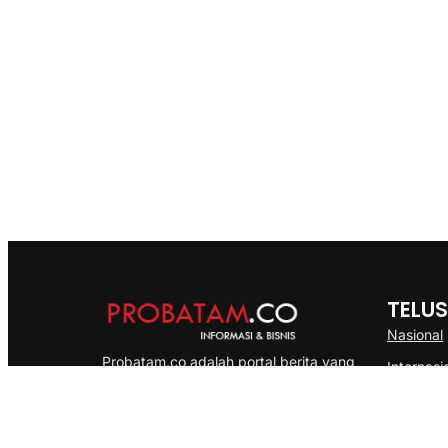
TELUS
Nasional
Probatam.co adalah portal berita yang
Internasi
menyajikan informasi terbaru seputar dan
Bisnis
Kepulauan Riau, Nasional maupun
Ekonomi
International dengan gaya pemberitaan