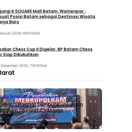
jungi K SQUARE Mall Batam, Wamenpar :
kuat Posisi Batam sebagai Destinasi Wisata
anja Baru
Januari 2026
•
919 Dilihat
akar Chess Cup II Digelar, BP Batam Chess
b Siap Dikukuhkan
3 Desember 2025
•
719 Dilihat
Barat
Berita Terbaru
Berita Utama
Peristiwa
m III/Siliwangi Sambut Kunjungan
polkam Djamari Chaniago
alu