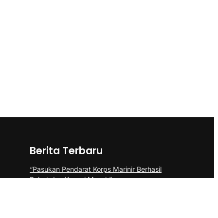
Berita Terbaru
“Pasukan Pendarat Korps Marinir Berhasil
Rebut dan Kuasai Musuh”
BP Batam Perkuat Pembinaan Talenta
Muda Lewat Batam Prime International