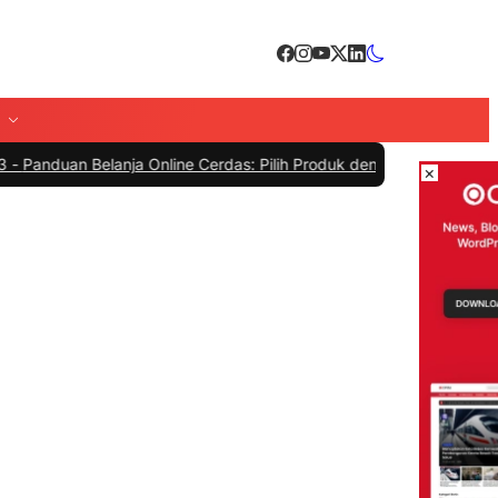
 Belanja Online Cerdas: Pilih Produk dengan Bijak dan Hindari Peni
×