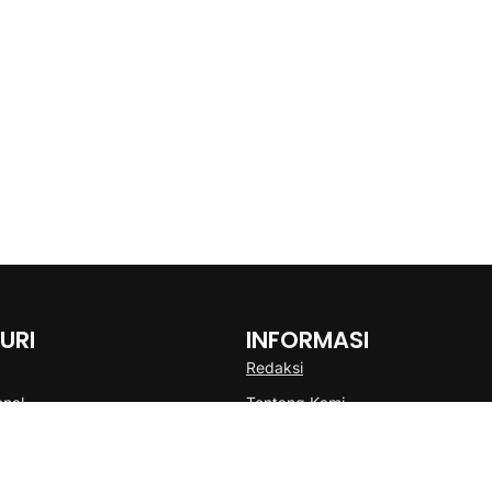
URI
INFORMASI
Redaksi
onal
Tentang Kami
Disclaimer
Pedoman Media Cyber