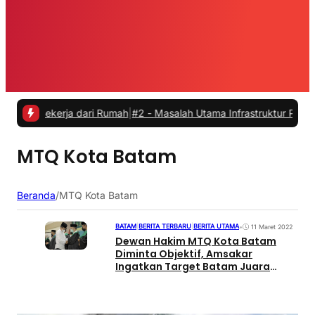
 Bekerja dari Rumah
|
#2 -
Masalah Utama Infrastruktur Pengisian Daya
MTQ Kota Batam
Beranda
/
MTQ Kota Batam
BATAM
|
BERITA TERBARU
|
BERITA UTAMA
•
11 Maret 2022
Dewan Hakim MTQ Kota Batam
Diminta Objektif, Amsakar
Ingatkan Target Batam Juara
Umum