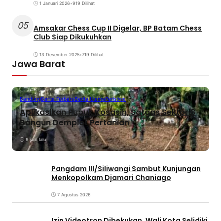
1 Januari 2026
•
919 Dilihat
05
Amsakar Chess Cup II Digelar, BP Batam Chess
Club Siap Dikukuhkan
13 Desember 2025
•
719 Dilihat
Jawa Barat
Bandung
Berita Terbaru
Berita Utama
Peristiwa
Aplikasikan Pupuk Kosasih, Satgas Sektor 8
Bangun Demplot Pertanian
9 jam lalu
Pangdam III/Siliwangi Sambut Kunjungan
Menkopolkam Djamari Chaniago
7 Agustus 2026
Izin Videotron Dibekukan, Wali Kota Selidiki