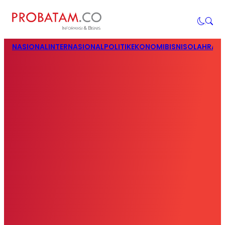
NASIONAL
INTERNASIONAL
POLITIK
EKONOMI
BISNIS
OLAHRAG