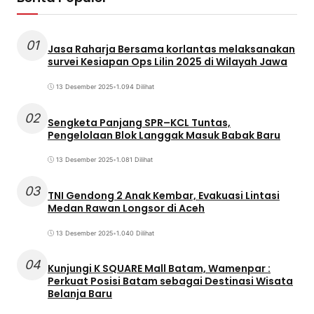
01
Jasa Raharja Bersama korlantas melaksanakan
survei Kesiapan Ops Lilin 2025 di Wilayah Jawa
13 Desember 2025
•
1.094 Dilihat
02
Sengketa Panjang SPR–KCL Tuntas,
Pengelolaan Blok Langgak Masuk Babak Baru
13 Desember 2025
•
1.081 Dilihat
03
TNI Gendong 2 Anak Kembar, Evakuasi Lintasi
Medan Rawan Longsor di Aceh
13 Desember 2025
•
1.040 Dilihat
04
Kunjungi K SQUARE Mall Batam, Wamenpar :
Perkuat Posisi Batam sebagai Destinasi Wisata
Belanja Baru