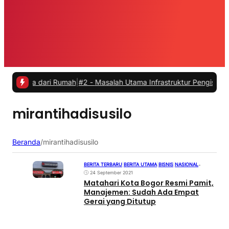
erja dari Rumah
|
#2 -
Masalah Utama Infrastruktur Pengisian Daya unt
mirantihadisusilo
Beranda
/
mirantihadisusilo
BERITA TERBARU
|
BERITA UTAMA
|
BISNIS
|
NASIONAL
•
24 September 2021
Matahari Kota Bogor Resmi Pamit,
Manajemen: Sudah Ada Empat
Gerai yang Ditutup