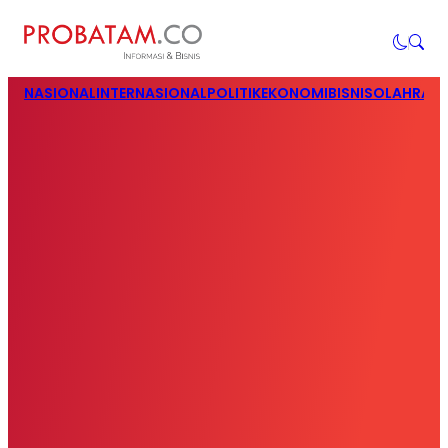
NASIONAL
INTERNASIONAL
POLITIK
EKONOMI
BISNIS
OLAHRAG