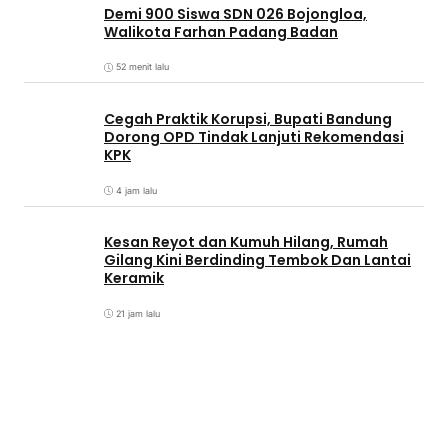
Demi 900 Siswa SDN 026 Bojongloa,
Walikota Farhan Padang Badan
52 menit lalu
Cegah Praktik Korupsi, Bupati Bandung
Dorong OPD Tindak Lanjuti Rekomendasi
KPK
4 jam lalu
Kesan Reyot dan Kumuh Hilang, Rumah
Gilang Kini Berdinding Tembok Dan Lantai
Keramik
21 jam lalu