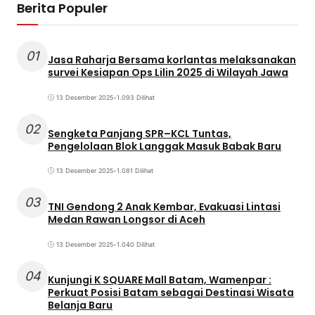
Berita Populer
01
Jasa Raharja Bersama korlantas melaksanakan
survei Kesiapan Ops Lilin 2025 di Wilayah Jawa
13 Desember 2025
•
1.093 Dilihat
02
Sengketa Panjang SPR–KCL Tuntas,
Pengelolaan Blok Langgak Masuk Babak Baru
13 Desember 2025
•
1.081 Dilihat
03
TNI Gendong 2 Anak Kembar, Evakuasi Lintasi
Medan Rawan Longsor di Aceh
13 Desember 2025
•
1.040 Dilihat
04
Kunjungi K SQUARE Mall Batam, Wamenpar :
Perkuat Posisi Batam sebagai Destinasi Wisata
Belanja Baru