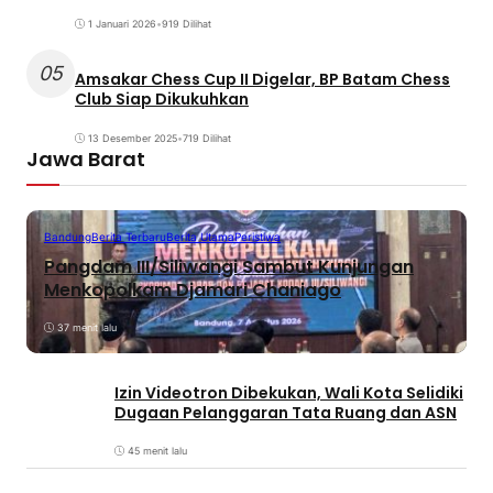
1 Januari 2026
•
919 Dilihat
05
Amsakar Chess Cup II Digelar, BP Batam Chess
Club Siap Dikukuhkan
13 Desember 2025
•
719 Dilihat
Jawa Barat
Bandung
Berita Terbaru
Berita Utama
Peristiwa
Pangdam III/Siliwangi Sambut Kunjungan
Menkopolkam Djamari Chaniago
37 menit lalu
Izin Videotron Dibekukan, Wali Kota Selidiki
Dugaan Pelanggaran Tata Ruang dan ASN
45 menit lalu