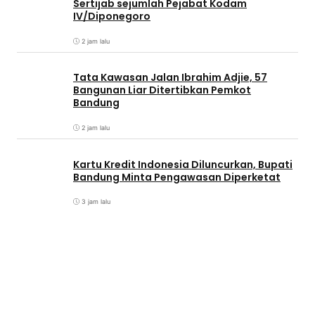
Sertijab sejumlah Pejabat Kodam
IV/Diponegoro
2 jam lalu
Tata Kawasan Jalan Ibrahim Adjie, 57
Bangunan Liar Ditertibkan Pemkot
Bandung
2 jam lalu
Kartu Kredit Indonesia Diluncurkan, Bupati
Bandung Minta Pengawasan Diperketat
3 jam lalu