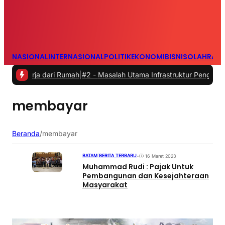
NASIONAL
INTERNASIONAL
POLITIK
EKONOMI
BISNIS
OLAHRAG
kerja dari Rumah
|
#2 -
Masalah Utama Infrastruktur Pengisian Daya u
membayar
Beranda
/
membayar
BATAM
|
BERITA TERBARU
•
16 Maret 2023
Muhammad Rudi : Pajak Untuk
Pembangunan dan Kesejahteraan
Masyarakat