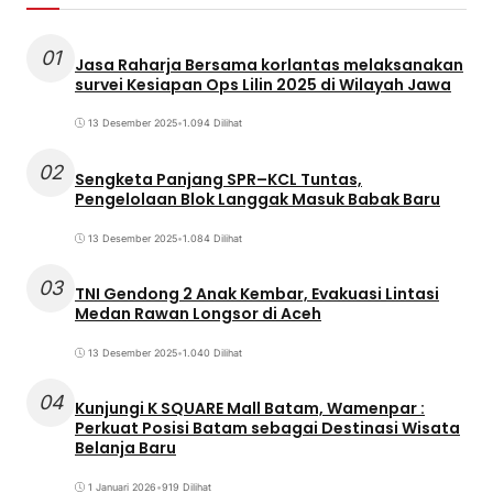
01
Jasa Raharja Bersama korlantas melaksanakan
survei Kesiapan Ops Lilin 2025 di Wilayah Jawa
13 Desember 2025
•
1.094 Dilihat
02
Sengketa Panjang SPR–KCL Tuntas,
Pengelolaan Blok Langgak Masuk Babak Baru
13 Desember 2025
•
1.084 Dilihat
03
TNI Gendong 2 Anak Kembar, Evakuasi Lintasi
Medan Rawan Longsor di Aceh
13 Desember 2025
•
1.040 Dilihat
04
Kunjungi K SQUARE Mall Batam, Wamenpar :
Perkuat Posisi Batam sebagai Destinasi Wisata
Belanja Baru
1 Januari 2026
•
919 Dilihat