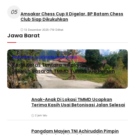
05
Amsakar Chess Cup II Digelar, BP Batam Chess
Club Siap Dikukuhkan
13 Desember 2025
•
719 Dilihat
Jawa Barat
Bandung
Berita Terbaru
Berita Utama
Peristiwa
Kerja Keras Tentara – Rakyat, Hampir
Seluruh Sasaran TMMD Tuntas 100 Persen
2 jam lalu
Anak-Anak Di Lokasi TMMD Ucapkan
Terima Kasih Usai Betonisasi Jalan Selesai
2 jam lalu
Pangdam Mayjen TNI Achiruddin Pimpin