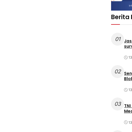
Berita
01
Jas
sur
1
02
Sen
Blo
1
03
TNI
Med
1