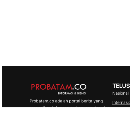
TELUS
Nasional
Probatam.co adalah portal berita yang
Internasi
menyajikan informasi terbaru seputar dan
Bisnis
Kepulauan Riau, Nasional maupun
Ekonomi
International dengan gaya pemberitaan
yang cepat, akurat dan terpercaya