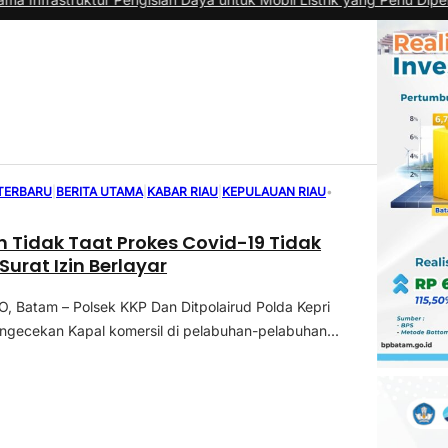
 TERBARU
|
BERITA UTAMA
|
KABAR RIAU
|
KEPULAUAN RIAU
•
 Tidak Taat Prokes Covid-19 Tidak
Surat Izin Berlayar
 Batam – Polsek KKP Dan Ditpolairud Polda Kepri
gecekan Kapal komersil di pelabuhan-pelabuhan...