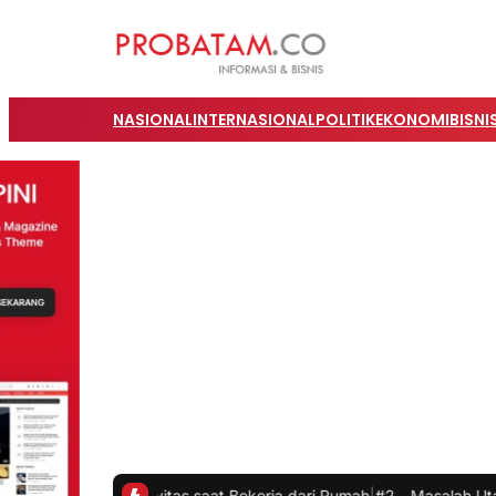
NASIONAL
INTERNASIONAL
POLITIK
EKONOMI
BISNI
 Produktivitas saat Bekerja dari Rumah
|
#2 -
Masalah Utama Infrastr