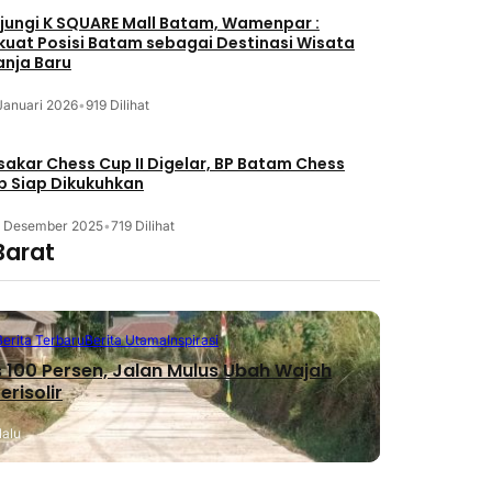
jungi K SQUARE Mall Batam, Wamenpar :
kuat Posisi Batam sebagai Destinasi Wisata
anja Baru
Januari 2026
•
919 Dilihat
akar Chess Cup II Digelar, BP Batam Chess
b Siap Dikukuhkan
3 Desember 2025
•
719 Dilihat
Barat
Berita Terbaru
Berita Utama
Inspirasi
 100 Persen, Jalan Mulus Ubah Wajah
erisolir
lalu