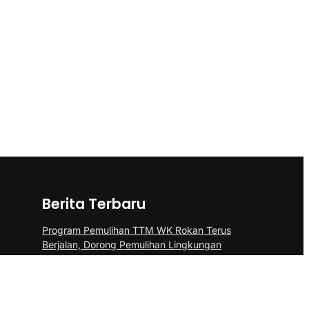
Berita Terbaru
Program Pemulihan TTM WK Rokan Terus
Berjalan, Dorong Pemulihan Lingkungan
dan Manfaat Ekonomi Daerah
DPRD Hadiri Penutupan Turnamen Sepak
Bola HUT Karang Taruna Anggrek ke-24 di