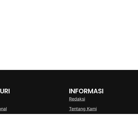
URI
INFORMASI
Redaksi
onal
Tentang Kami
Disclaimer
Pedoman Media Cyber