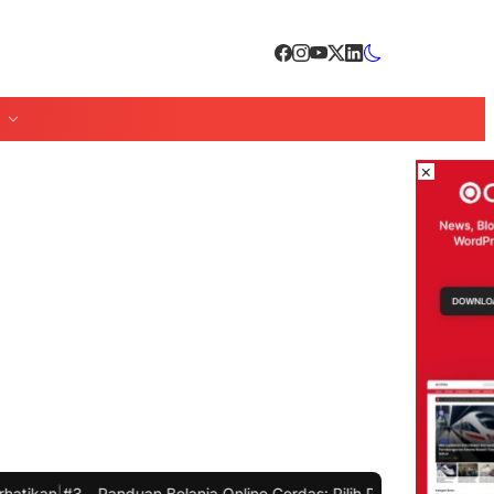
×
3 -
Panduan Belanja Online Cerdas: Pilih Produk dengan Bijak dan Hi