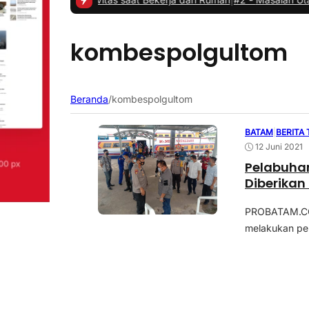
kombespolgultom
Beranda
/
kombespolgultom
BATAM
|
BERITA
12 Juni 2021
Pelabuhan
Diberikan 
PROBATAM.CO,
melakukan pen