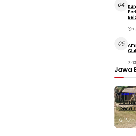
04
Kun
Per
Bel
1 
05
Ams
Clu
1
Jawa 
Bandung
Tuntas
Desa T
16 jam 