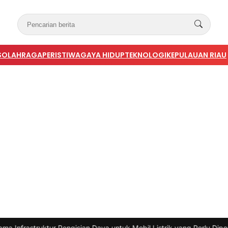
S
OLAHRAGA
PERISTIWA
GAYA HIDUP
TEKNOLOGI
KEPULAUAN RIAU
uktur Pengisian Daya untuk Mobil Listrik yang Perlu Diperhatikan
|
#