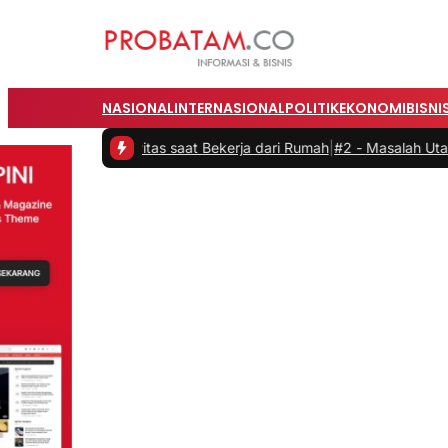
NASIONAL
INTERNASIONAL
POLITIK
EKONOMI
BISNI
Produktivitas saat Bekerja dari Rumah
|
#2 -
Masalah Utama Infrastru