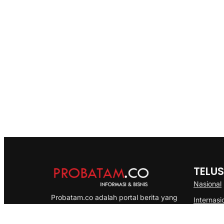
TELUS
Nasional
Probatam.co adalah portal berita yang
Internasi
menyajikan informasi terbaru seputar dan
Bisnis
Kepulauan Riau, Nasional maupun