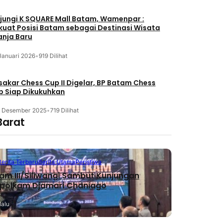
jungi K SQUARE Mall Batam, Wamenpar :
kuat Posisi Batam sebagai Destinasi Wisata
anja Baru
Januari 2026
•
919 Dilihat
akar Chess Cup II Digelar, BP Batam Chess
b Siap Dikukuhkan
3 Desember 2025
•
719 Dilihat
Barat
Berita Terbaru
Berita Utama
Peristiwa
m III/Siliwangi Sambut Kunjungan
polkam Djamari Chaniago
lalu