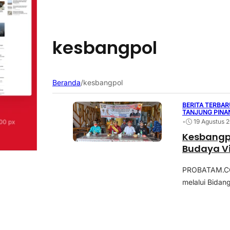
kesbangpol
Beranda
/
kesbangpol
BERITA TERBAR
TANJUNG PINA
•
19 Agustus 
Kesbangpo
Budaya Vi
PROBATAM.CO,
melalui Bidan