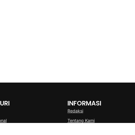
URI
INFORMASI
Redaksi
onal
Tentang Kami
Disclaimer