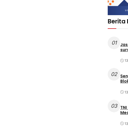
Berita
01
Jas
sur
1
02
Sen
Blo
1
03
TNI
Med
1