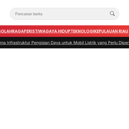
S
OLAHRAGA
PERISTIWA
GAYA HIDUP
TEKNOLOGI
KEPULAUAN RIAU
ktur Pengisian Daya untuk Mobil Listrik yang Perlu Diperhatikan
|
#3