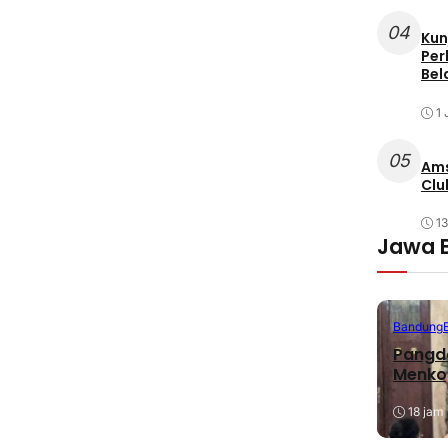
04
Kun
Per
Bel
1 
05
Ams
Clu
1
Jawa 
Bandung
Pangda
Menko
18 jam 