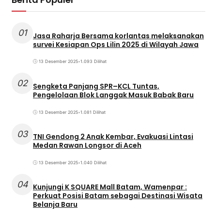
01
Jasa Raharja Bersama korlantas melaksanakan
survei Kesiapan Ops Lilin 2025 di Wilayah Jawa
13 Desember 2025
•
1.093 Dilihat
02
Sengketa Panjang SPR–KCL Tuntas,
Pengelolaan Blok Langgak Masuk Babak Baru
13 Desember 2025
•
1.081 Dilihat
03
TNI Gendong 2 Anak Kembar, Evakuasi Lintasi
Medan Rawan Longsor di Aceh
13 Desember 2025
•
1.040 Dilihat
04
Kunjungi K SQUARE Mall Batam, Wamenpar :
Perkuat Posisi Batam sebagai Destinasi Wisata
Belanja Baru