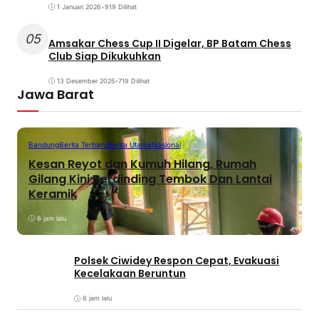
1 Januari 2026
•
919 Dilihat
05
Amsakar Chess Cup II Digelar, BP Batam Chess
Club Siap Dikukuhkan
13 Desember 2025
•
719 Dilihat
Jawa Barat
Bandung
Berita Terbaru
Berita Utama
Nasional
Kesan Reyot dan Kumuh Hilang, Rumah
Gilang Kini Berdinding Tembok Dan Lantai
Keramik
6 jam lalu
Polsek Ciwidey Respon Cepat, Evakuasi
Kecelakaan Beruntun
6 jam lalu