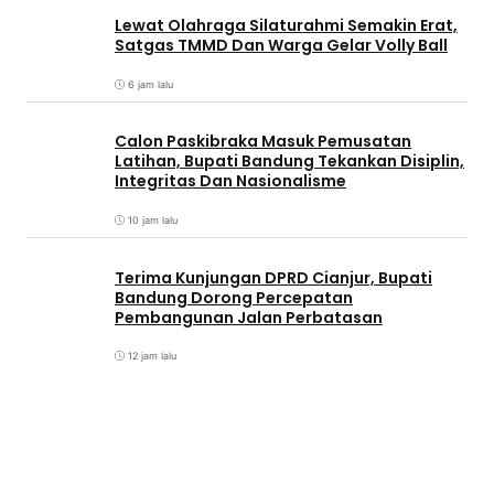
Lewat Olahraga Silaturahmi Semakin Erat,
Satgas TMMD Dan Warga Gelar Volly Ball
6 jam lalu
Calon Paskibraka Masuk Pemusatan
Latihan, Bupati Bandung Tekankan Disiplin,
Integritas Dan Nasionalisme
10 jam lalu
Terima Kunjungan DPRD Cianjur, Bupati
Bandung Dorong Percepatan
Pembangunan Jalan Perbatasan
12 jam lalu