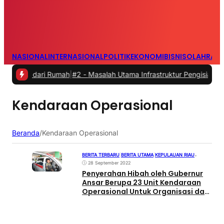
NASIONAL
INTERNASIONAL
POLITIK
EKONOMI
BISNIS
OLAHRAG
ja dari Rumah
|
#2 -
Masalah Utama Infrastruktur Pengisian Daya untu
Kendaraan Operasional
Beranda
/
Kendaraan Operasional
BERITA TERBARU
|
BERITA UTAMA
|
KEPULAUAN RIAU
•
28 September 2022
Penyerahan Hibah oleh Gubernur
Ansar Berupa 23 Unit Kendaraan
Operasional Untuk Organisasi dan
Yayasan Se-Kota Batam