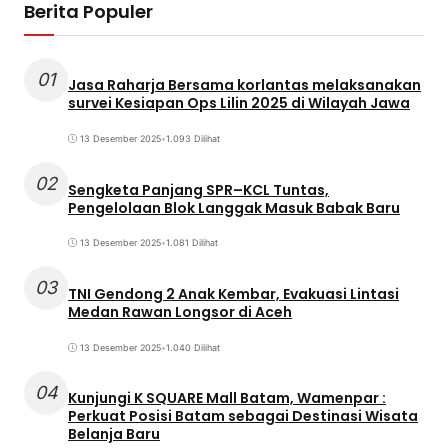
Berita Populer
01
Jasa Raharja Bersama korlantas melaksanakan
survei Kesiapan Ops Lilin 2025 di Wilayah Jawa
13 Desember 2025
•
1.093 Dilihat
02
Sengketa Panjang SPR–KCL Tuntas,
Pengelolaan Blok Langgak Masuk Babak Baru
13 Desember 2025
•
1.081 Dilihat
03
TNI Gendong 2 Anak Kembar, Evakuasi Lintasi
Medan Rawan Longsor di Aceh
13 Desember 2025
•
1.040 Dilihat
04
Kunjungi K SQUARE Mall Batam, Wamenpar :
Perkuat Posisi Batam sebagai Destinasi Wisata
Belanja Baru