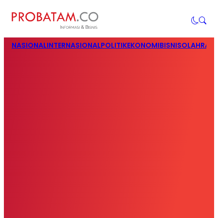
NASIONAL
INTERNASIONAL
POLITIK
EKONOMI
BISNIS
OLAHRAG