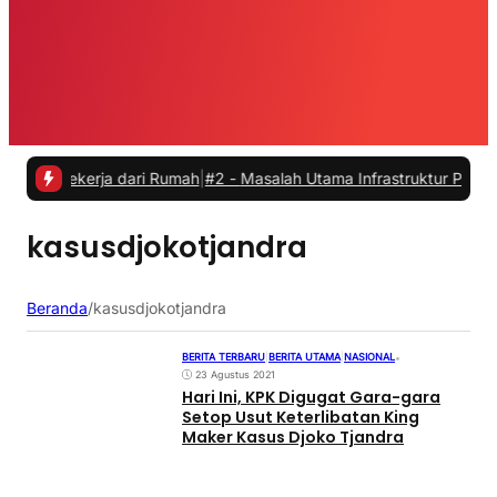
 Bekerja dari Rumah
|
#2 -
Masalah Utama Infrastruktur Pengisian Day
kasusdjokotjandra
Beranda
/
kasusdjokotjandra
BERITA TERBARU
|
BERITA UTAMA
|
NASIONAL
•
23 Agustus 2021
Hari Ini, KPK Digugat Gara-gara
Setop Usut Keterlibatan King
Maker Kasus Djoko Tjandra