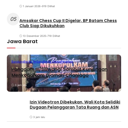
1 Januari 2026
•
919 Dilihat
05
Amsakar Chess Cup II Digelar, BP Batam Chess
Club Siap Dikukuhkan
13 Desember 2025
•
719 Dilihat
Jawa Barat
Bandung
Berita Terbaru
Berita Utama
Peristiwa
Pangdam III/Siliwangi Sambut Kunjungan
Menkopolkam Djamari Chaniago
3 jam lalu
Izin Videotron Dibekukan, Wali Kota Selidiki
Dugaan Pelanggaran Tata Ruang dan ASN
3 jam lalu