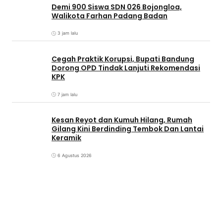
Demi 900 Siswa SDN 026 Bojongloa,
Walikota Farhan Padang Badan
3 jam lalu
Cegah Praktik Korupsi, Bupati Bandung
Dorong OPD Tindak Lanjuti Rekomendasi
KPK
7 jam lalu
Kesan Reyot dan Kumuh Hilang, Rumah
Gilang Kini Berdinding Tembok Dan Lantai
Keramik
6 Agustus 2026