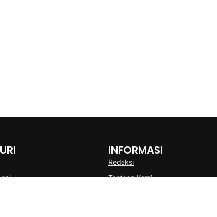
URI
INFORMASI
Redaksi
onal
Tentang Kami
Disclaimer
Pedoman Media Cyber