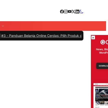
an Belanja Online Cerdas: Pilih Produk dengan Bijak dan Hindari P
×