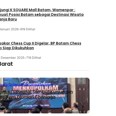
jungi K SQUARE Mall Batam, Wamenpar :
kuat Posisi Batam sebagai Destinasi Wisata
anja Baru
Januari 2026
•
919 Dilihat
akar Chess Cup II Digelar, BP Batam Chess
b Siap Dikukuhkan
3 Desember 2025
•
719 Dilihat
Barat
Berita Terbaru
Berita Utama
Peristiwa
m III/Siliwangi Sambut Kunjungan
polkam Djamari Chaniago
lalu