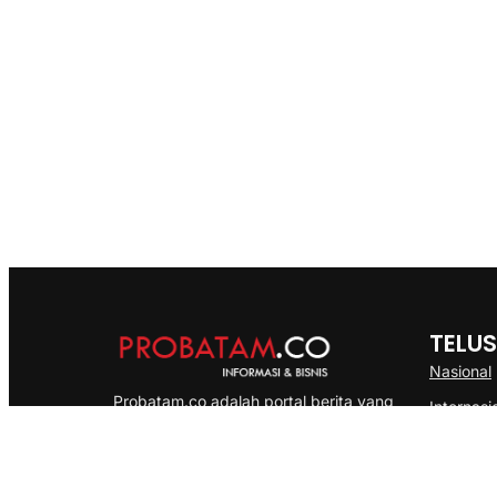
TELUS
Nasional
Probatam.co adalah portal berita yang
Internasi
menyajikan informasi terbaru seputar dan
Bisnis
Kepulauan Riau, Nasional maupun
Ekonomi
International dengan gaya pemberitaan