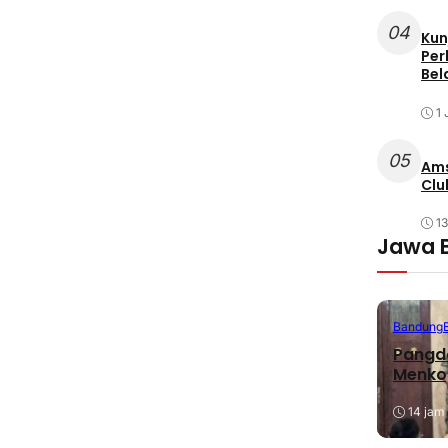
04
Kun
Per
Bel
1 
05
Ams
Clu
1
Jawa 
Bandung
Pangda
Menko
14 jam 