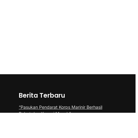
Berita Terbaru
“Pasukan Pendarat Korps Marinir Berhasil
Rebut dan Kuasai Musuh”
BP Batam Perkuat Pembinaan Talenta
Muda Lewat Batam Prime International