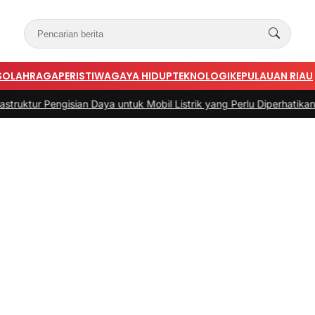
S
OLAHRAGA
PERISTIWA
GAYA HIDUP
TEKNOLOGI
KEPULAUAN RIAU
engisian Daya untuk Mobil Listrik yang Perlu Diperhatikan
|
#3 -
Pandu