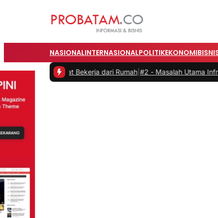
NASIONAL
INTERNASIONAL
POLITIK
EKONOMI
BISNI
ivitas saat Bekerja dari Rumah
|
#2 -
Masalah Utama Infrastruktur P