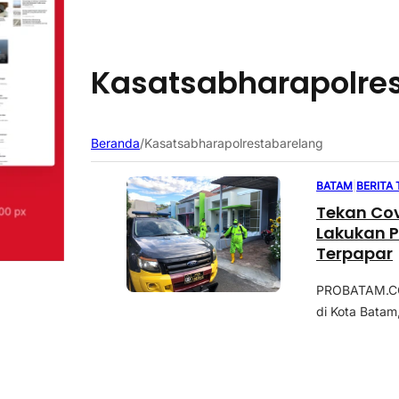
Kasatsabharapolre
Beranda
/
Kasatsabharapolrestabarelang
BATAM
|
BERITA
Tekan Cov
Lakukan 
Terpapar
PROBATAM.CO,
di Kota Batam,