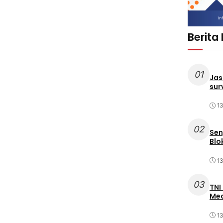
Berita
01
Jas
sur
1
02
Sen
Blo
1
03
TNI
Med
1