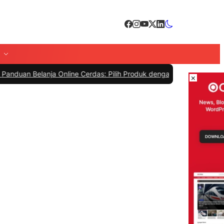
lanja Online Cerdas: Pilih Produk dengan Bijak dan Hindari Penipua
×