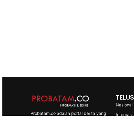
TELUS
Nasional
Probatam.co adalah portal berita yang
Internasi
menyajikan informasi terbaru seputar dan
Bisnis
Kepulauan Riau, Nasional maupun
Ekonomi