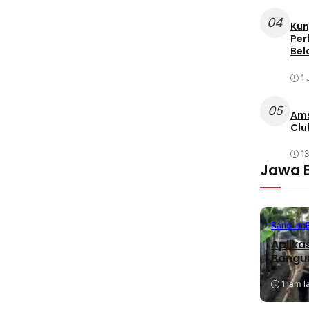
04
Kun
Per
Bel
1 
05
Ams
Clu
1
Jawa 
Bandung
Aplika
Bangu
1 jam l