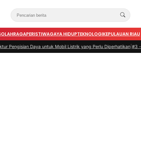
S
OLAHRAGA
PERISTIWA
GAYA HIDUP
TEKNOLOGI
KEPULAUAN RIAU
ian Daya untuk Mobil Listrik yang Perlu Diperhatikan
|
#3 -
Panduan Be