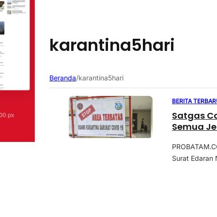
karantina5hari
Beranda
/
karantina5hari
BERITA TERBAR
Satgas Co
Semua Jen
PROBATAM.CO,
Surat Edaran 