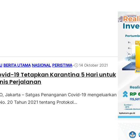
U
|
BERITA UTAMA
|
NASIONAL
|
PERISTIWA
•
14 Oktober 2021
vid-19 Tetapkan Karantina 5 Hari untuk
is Perjalanan
 Jakarta – Satgas Penanganan Covid-19 mengeluarkan
No. 20 Tahun 2021 tentang Protokol...