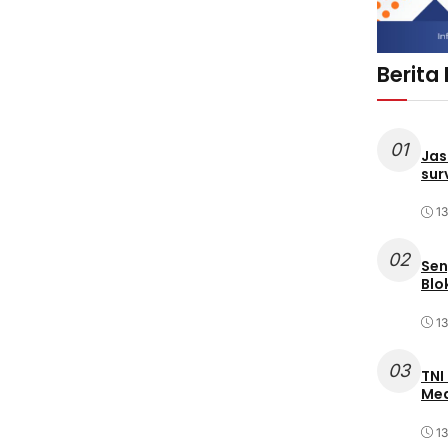
Berita
01
Jas
sur
1
02
Sen
Blo
1
03
TNI
Med
1