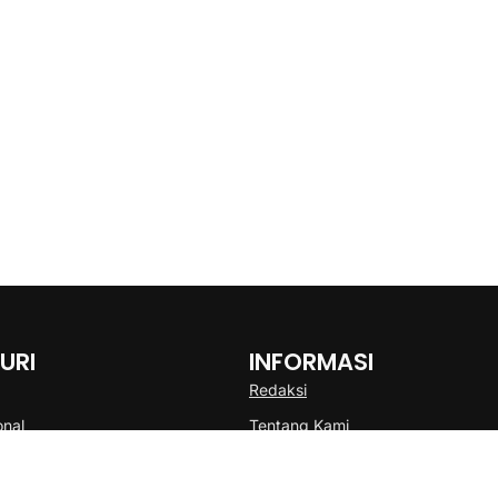
URI
INFORMASI
Redaksi
onal
Tentang Kami
Disclaimer
Pedoman Media Cyber