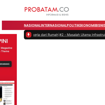
NASIONAL
INTERNASIONAL
POLITIK
EKONOMI
BISNI
s saat Bekerja dari Rumah
|
#2 -
Masalah Utama Infrastruktur Pengis