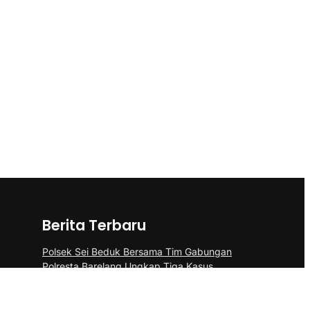
Berita Terbaru
Polsek Sei Beduk Bersama Tim Gabungan
Polresta Barelang Ungkap Tiga Kasus
Curanmor
Aplikasikan Pupuk Kosasih, Satgas Sektor