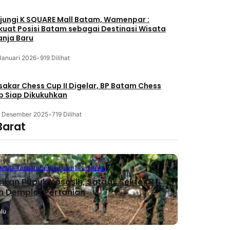
jungi K SQUARE Mall Batam, Wamenpar :
kuat Posisi Batam sebagai Destinasi Wisata
anja Baru
Januari 2026
•
919 Dilihat
akar Chess Cup II Digelar, BP Batam Chess
b Siap Dikukuhkan
3 Desember 2025
•
719 Dilihat
Barat
Berita Terbaru
Berita Utama
Peristiwa
sikan Pupuk Kosasih, Satgas Sektor 8
n Demplot Pertanian
alu