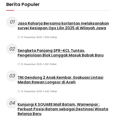
Berita Populer
01
Jasa Raharja Bersama korlantas melaksanakan
survei Kesiapan Ops Lilin 2025 di Wilayah Jawa
13 Desember 2025
•
1.094 Dilihat
02
Sengketa Panjang SPR–KCL Tuntas,
Pengelolaan Blok Langgak Masuk Babak Baru
13 Desember 2025
•
1.081 Dilihat
03
TNI Gendong 2 Anak Kembar, Evakuasi Lintasi
Medan Rawan Longsor di Aceh
13 Desember 2025
•
1.040 Dilihat
04
Kunjungi K SQUARE Mall Batam, Wamenpar :
Perkuat Posisi Batam sebagai Destinasi Wisata
Belanja Baru