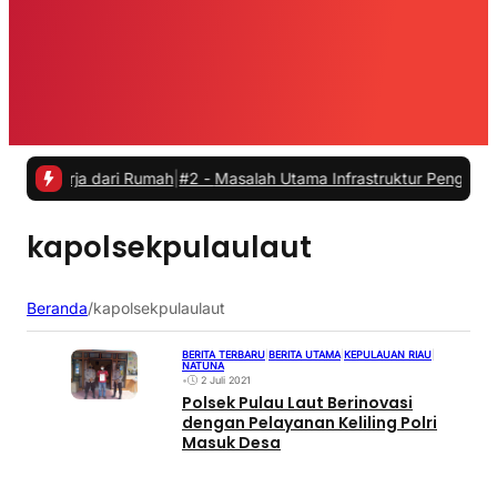
kerja dari Rumah
|
#2 -
Masalah Utama Infrastruktur Pengisian Daya un
kapolsekpulaulaut
Beranda
/
kapolsekpulaulaut
BERITA TERBARU
|
BERITA UTAMA
|
KEPULAUAN RIAU
|
NATUNA
•
2 Juli 2021
Polsek Pulau Laut Berinovasi
dengan Pelayanan Keliling Polri
Masuk Desa