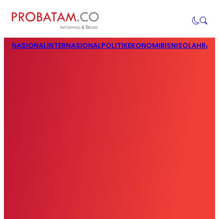
NASIONAL
INTERNASIONAL
POLITIK
EKONOMI
BISNIS
OLAHRAG