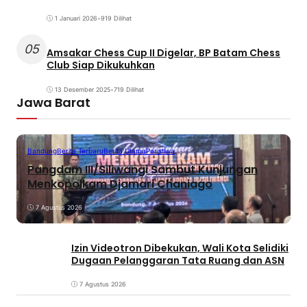
1 Januari 2026
•
919 Dilihat
05
Amsakar Chess Cup II Digelar, BP Batam Chess
Club Siap Dikukuhkan
13 Desember 2025
•
719 Dilihat
Jawa Barat
Bandung
Berita Terbaru
Berita Utama
Peristiwa
Pangdam III/Siliwangi Sambut Kunjungan
Menkopolkam Djamari Chaniago
7 Agustus 2026
Izin Videotron Dibekukan, Wali Kota Selidiki
Dugaan Pelanggaran Tata Ruang dan ASN
7 Agustus 2026