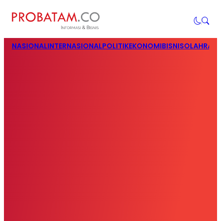
NASIONAL
INTERNASIONAL
POLITIK
EKONOMI
BISNIS
OLAHRAG