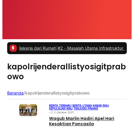
 Bekerja dari Rumah
|
#2 -
Masalah Utama Infrastruktur Pengisian Day
kapolrijenderallistyosigitprab
owo
Beranda
/
kapolrijenderallistyosigitprabowo
BERITA TERBARU
|
BERITA UTAMA
|
KABAR RIAU
|
KEPULAUAN RIAU
|
TANJUNG PINANG
•
2 Oktober 2021
Wagub Marlin Hadiri Apel Hari
Kesaktian Pancasila