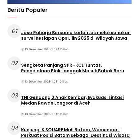
Berita Populer
01
Jasa Raharja Bersama korlantas melaksanakan
survei Kesiapan Ops Lilin 2025 di Wilayah Jawa
13 Desember 2025
•
1.094 Dilihat
02
Sengketa Panjang SPR–KCL Tuntas,
Pengelolaan Blok Langgak Masuk Babak Baru
13 Desember 2025
•
1.081 Dilihat
03
TNI Gendong 2 Anak Kembar, Evakuasi Lintasi
Medan Rawan Longsor di Aceh
13 Desember 2025
•
1.040 Dilihat
04
Kunjungi K SQUARE Mall Batam, Wamenpar :
Perkuat Posisi Batam sebagai Destinasi Wisata