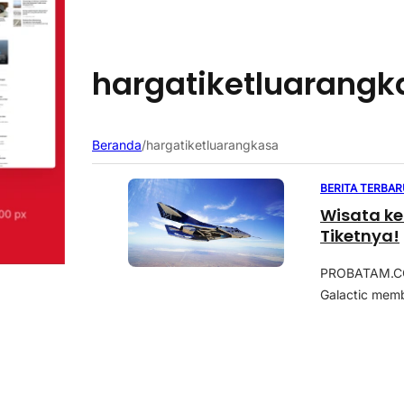
hargatiketluarangk
Beranda
/
hargatiketluarangkasa
BERITA TERBAR
Wisata ke
Tiketnya!
PROBATAM.CO,
Galactic memb