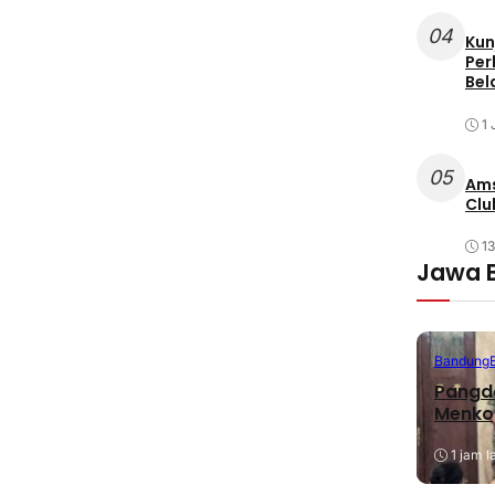
04
Kun
Per
Bel
1 
05
Ams
Clu
1
Jawa 
Bandung
Pangda
Menko
1 jam l