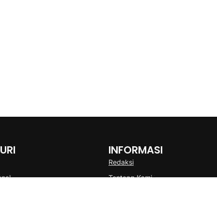
URI
INFORMASI
Redaksi
onal
Tentang Kami
Disclaimer
Pedoman Media Cyber