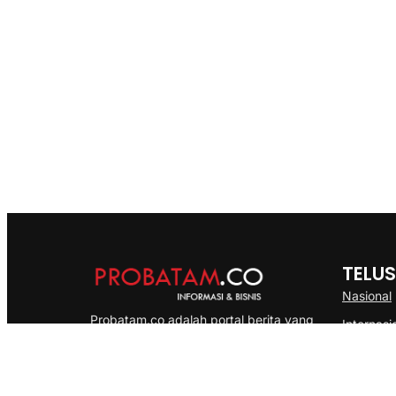
TELUS
Nasional
Probatam.co adalah portal berita yang
Internasi
menyajikan informasi terbaru seputar dan
Bisnis
Kepulauan Riau, Nasional maupun
Ekonomi
International dengan gaya pemberitaan