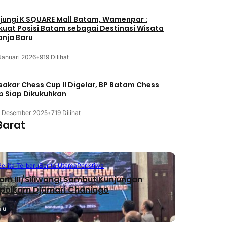
jungi K SQUARE Mall Batam, Wamenpar :
kuat Posisi Batam sebagai Destinasi Wisata
anja Baru
Januari 2026
•
919 Dilihat
akar Chess Cup II Digelar, BP Batam Chess
b Siap Dikukuhkan
3 Desember 2025
•
719 Dilihat
Barat
Berita Terbaru
Berita Utama
Peristiwa
m III/Siliwangi Sambut Kunjungan
polkam Djamari Chaniago
alu