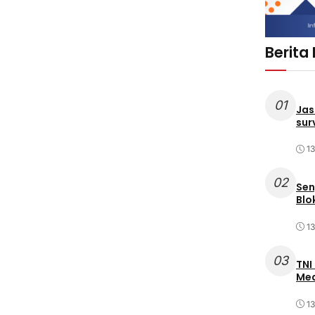
Berita
01
Jas
sur
1
02
Sen
Blo
1
03
TNI
Med
1