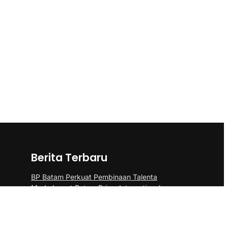
Berita Terbaru
BP Batam Perkuat Pembinaan Talenta
Muda Lewat Batam Prime International
Grassroot Football sebagai Festival 2026
Pangdam III/Siliwangi Sambut Kunjungan