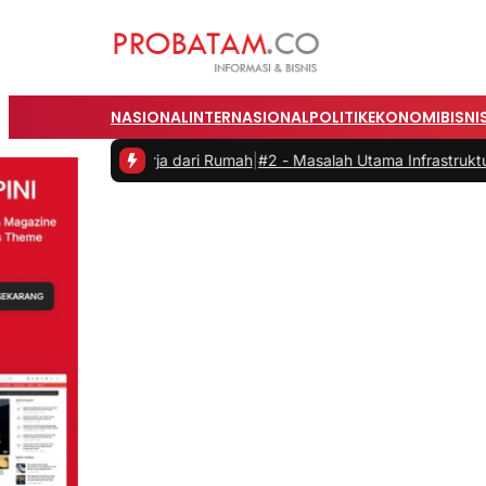
NASIONAL
INTERNASIONAL
POLITIK
EKONOMI
BISNI
saat Bekerja dari Rumah
|
#2 -
Masalah Utama Infrastruktur Pengisian