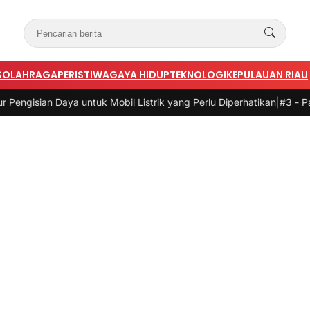
S
OLAHRAGA
PERISTIWA
GAYA HIDUP
TEKNOLOGI
KEPULAUAN RIAU
 Daya untuk Mobil Listrik yang Perlu Diperhatikan
|
#3 -
Panduan Bela