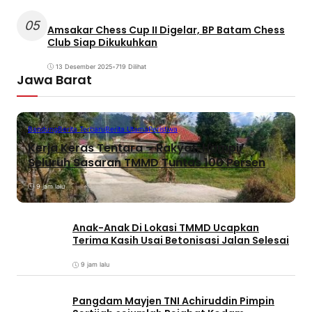
05
Amsakar Chess Cup II Digelar, BP Batam Chess
Club Siap Dikukuhkan
13 Desember 2025
•
719 Dilihat
Jawa Barat
Bandung
Berita Terbaru
Berita Utama
Peristiwa
Kerja Keras Tentara – Rakyat, Hampir
Seluruh Sasaran TMMD Tuntas 100 Persen
9 jam lalu
Anak-Anak Di Lokasi TMMD Ucapkan
Terima Kasih Usai Betonisasi Jalan Selesai
9 jam lalu
Pangdam Mayjen TNI Achiruddin Pimpin