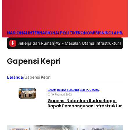
NASIONAL
INTERNASIONAL
POLITIK
EKONOMI
BISNIS
OLAHRAG
 Bekerja dari Rumah
|
#2 -
Masalah Utama Infrastruktur Pengisian Daya
Gapensi Kepri
Beranda
/
Gapensi Kepri
BATAM
|
BERITA TERBARU
|
BERITA UTAMA
•
19 Februari 2022
Gapensi Nobatkan Rudi sebagai
Bapak Pembangunan Infrastruktur