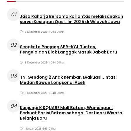
01
Jasa Raharja Bersama korlantas melaksanakan
survei Kesiapan Ops Lilin 2025 di Wilayah Jawa
13 Desember 2025
•
1.094 Dilihat
02
Sengketa Panjang SPR–KCL Tuntas,
Pengelolaan Blok Langgak Masuk Babak Baru
13 Desember 2025
•
1.084 Dilihat
03
TNI Gendong 2 Anak Kembar, Evakuasi Lintasi
Medan Rawan Longsor di Aceh
13 Desember 2025
•
1.040 Dilihat
04
Kunjungi K SQUARE Mall Batam, Wamenpar :
Perkuat Posisi Batam sebagai Destinasi Wisata
Belanja Baru
1 Januari 2026
•
919 Dilihat