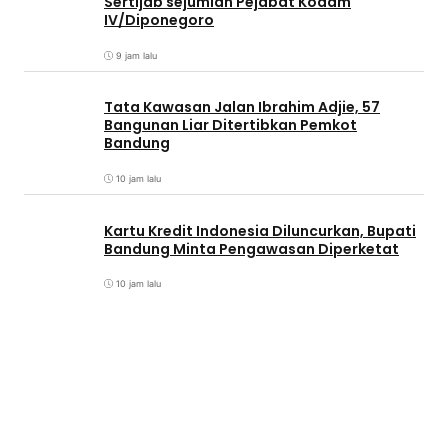
Sertijab sejumlah Pejabat Kodam
IV/Diponegoro
9 jam lalu
Tata Kawasan Jalan Ibrahim Adjie, 57
Bangunan Liar Ditertibkan Pemkot
Bandung
10 jam lalu
Kartu Kredit Indonesia Diluncurkan, Bupati
Bandung Minta Pengawasan Diperketat
10 jam lalu