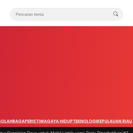
S
OLAHRAGA
PERISTIWA
GAYA HIDUP
TEKNOLOGI
KEPULAUAN RIAU
n Daya untuk Mobil Listrik yang Perlu Diperhatikan
|
#3 -
Panduan Bel