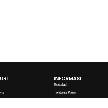
URI
INFORMASI
Redaksi
onal
Tentang Kami
Disclaimer
Pedoman Media Cyber