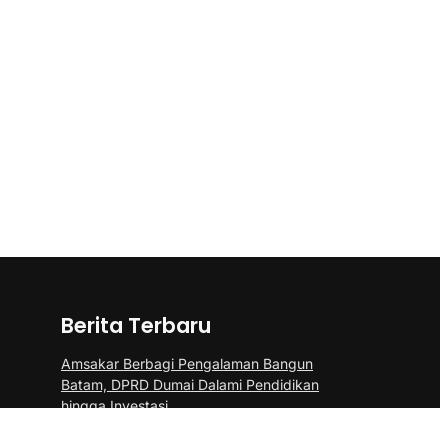
Berita Terbaru
Amsakar Berbagi Pengalaman Bangun
Batam, DPRD Dumai Dalami Pendidikan
hingga Investasi
Amsakar-Li Claudia Petakan Kebutuhan