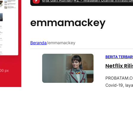
emmamackey
Beranda
/
emmamackey
BERITA TERBAR
Netflix R
PROBATAM.CO,
Covid-19, lay