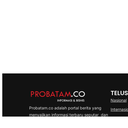
TELUS
Nasional
Probatam.co adalah portal berita yang
Internasi
menyajikan informasi terbaru seputar dan
Bisnis
Kepulauan Riau, Nasional maupun
Ekonomi