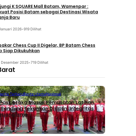
jungi K SQUARE Mall Batam, Wamenpar :
kuat Posisi Batam sebagai Destinasi Wisata
anja Baru
Januari 2026
•
919 Dilihat
akar Chess Cup II Digelar, BP Batam Chess
b Siap Dikukuhkan
3 Desember 2025
•
719 Dilihat
Barat
Berita Terbaru
Berita Utama
Nasional
Paskibraka Masuk Pemusatan Latihan,
 Bandung Tekankan Disiplin, Integritas
asionalisme
alu