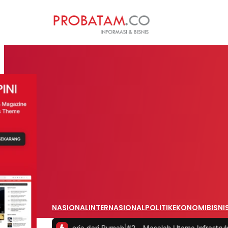
NASIONAL
INTERNASIONAL
POLITIK
EKONOMI
BISNI
 saat Bekerja dari Rumah
|
#2 -
Masalah Utama Infrastruktur Pengisia