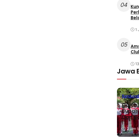
04
Kun
Per
Bel
1 
05
Ams
Clu
1
Jawa 
Bandung
Calon 
Bupati
Dan N
2 jam l