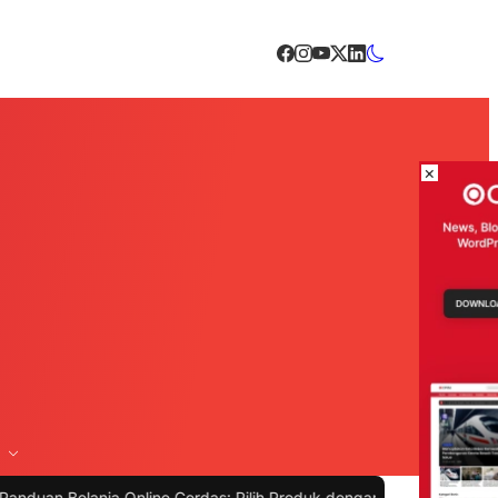
×
anja Online Cerdas: Pilih Produk dengan Bijak dan Hindari Penipuan
|