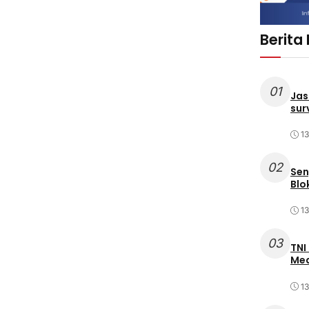
Berita
01
Jas
sur
1
02
Sen
Blo
1
03
TNI
Med
1