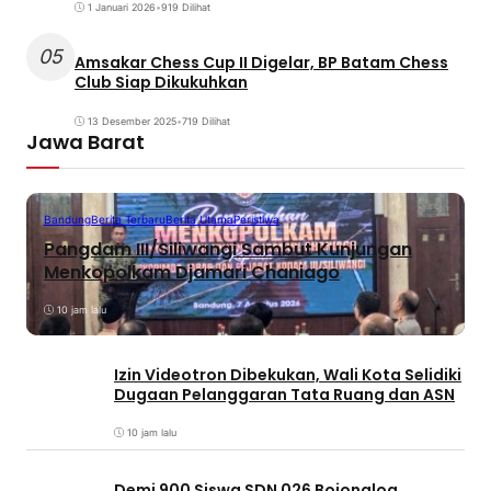
1 Januari 2026
•
919 Dilihat
05
Amsakar Chess Cup II Digelar, BP Batam Chess
Club Siap Dikukuhkan
13 Desember 2025
•
719 Dilihat
Jawa Barat
Bandung
Berita Terbaru
Berita Utama
Peristiwa
Pangdam III/Siliwangi Sambut Kunjungan
Menkopolkam Djamari Chaniago
10 jam lalu
Izin Videotron Dibekukan, Wali Kota Selidiki
Dugaan Pelanggaran Tata Ruang dan ASN
10 jam lalu
Demi 900 Siswa SDN 026 Bojongloa,