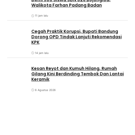
Walikota Farhan Padang Badan
11 jam lalu
Cegah Praktik Korupsi, Bupati Bandung
Dorong OPD Tindak Lanjuti Rekomendasi
KPK
14 jam lalu
Kesan Reyot dan Kumuh Hilang, Rumah
Gilang Kini Berdinding Tembok Dan Lantai
Keramik
6 Agustus 2026