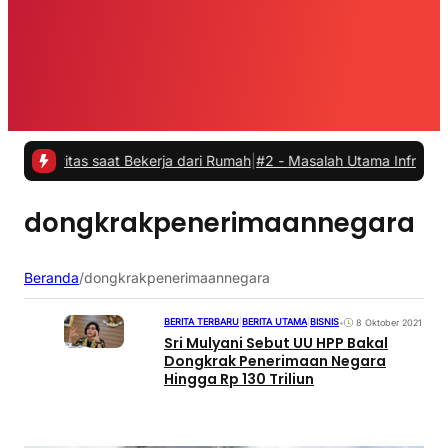
vitas saat Bekerja dari Rumah
|
#2 -
Masalah Utama Infrastruktur Pen
dongkrakpenerimaannegara
Beranda
/
dongkrakpenerimaannegara
BERITA TERBARU
|
BERITA UTAMA
|
BISNIS
•
8 Oktober 2021
Sri Mulyani Sebut UU HPP Bakal
Dongkrak Penerimaan Negara
Hingga Rp 130 Triliun