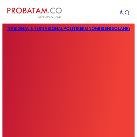
NASIONAL
INTERNASIONAL
POLITIK
EKONOMI
BISNIS
OLAHRAG