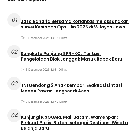
01
Jasa Raharja Bersama korlantas melaksanakan
survei Kesiapan Ops Lilin 2025 di Wilayah Jawa
13 Desember 2025
•
1.093 Dilihat
02
Sengketa Panjang SPR–KCL Tuntas,
Pengelolaan Blok Langgak Masuk Babak Baru
13 Desember 2025
•
1.081 Dilihat
03
TNI Gendong 2 Anak Kembar, Evakuasi Lintasi
Medan Rawan Longsor di Aceh
13 Desember 2025
•
1.040 Dilihat
04
Kunjungi K SQUARE Mall Batam, Wamenpar :
Perkuat Posisi Batam sebagai Destinasi Wisata
Belanja Baru