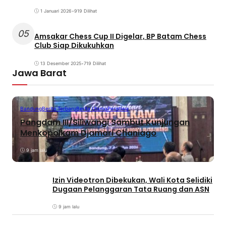
1 Januari 2026
•
919 Dilihat
05
Amsakar Chess Cup II Digelar, BP Batam Chess
Club Siap Dikukuhkan
13 Desember 2025
•
719 Dilihat
Jawa Barat
Bandung
Berita Terbaru
Berita Utama
Peristiwa
Pangdam III/Siliwangi Sambut Kunjungan
Menkopolkam Djamari Chaniago
9 jam lalu
Izin Videotron Dibekukan, Wali Kota Selidiki
Dugaan Pelanggaran Tata Ruang dan ASN
9 jam lalu