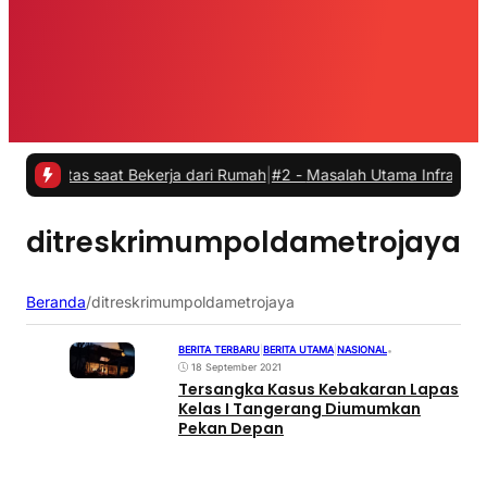
itas saat Bekerja dari Rumah
|
#2 -
Masalah Utama Infrastruktur Pen
ditreskrimumpoldametrojaya
Beranda
/
ditreskrimumpoldametrojaya
BERITA TERBARU
|
BERITA UTAMA
|
NASIONAL
•
18 September 2021
Tersangka Kasus Kebakaran Lapas
Kelas I Tangerang Diumumkan
Pekan Depan