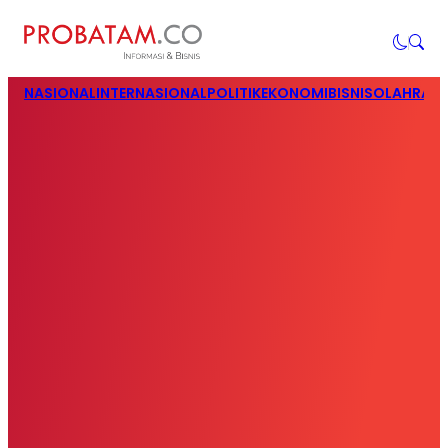
NASIONAL
INTERNASIONAL
POLITIK
EKONOMI
BISNIS
OLAHRAG