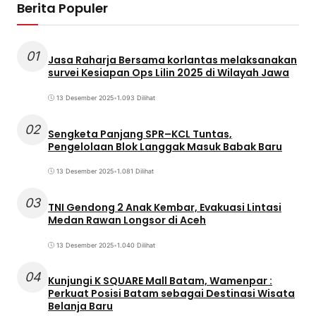
Berita Populer
01
Jasa Raharja Bersama korlantas melaksanakan
survei Kesiapan Ops Lilin 2025 di Wilayah Jawa
13 Desember 2025
•
1.093 Dilihat
02
Sengketa Panjang SPR–KCL Tuntas,
Pengelolaan Blok Langgak Masuk Babak Baru
13 Desember 2025
•
1.081 Dilihat
03
TNI Gendong 2 Anak Kembar, Evakuasi Lintasi
Medan Rawan Longsor di Aceh
13 Desember 2025
•
1.040 Dilihat
04
Kunjungi K SQUARE Mall Batam, Wamenpar :
Perkuat Posisi Batam sebagai Destinasi Wisata
Belanja Baru