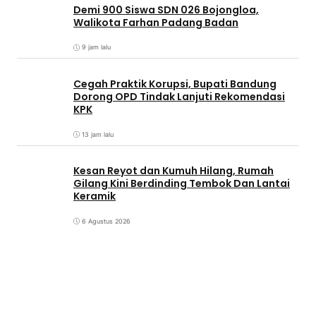
Demi 900 Siswa SDN 026 Bojongloa,
Walikota Farhan Padang Badan
9 jam lalu
Cegah Praktik Korupsi, Bupati Bandung
Dorong OPD Tindak Lanjuti Rekomendasi
KPK
13 jam lalu
Kesan Reyot dan Kumuh Hilang, Rumah
Gilang Kini Berdinding Tembok Dan Lantai
Keramik
6 Agustus 2026