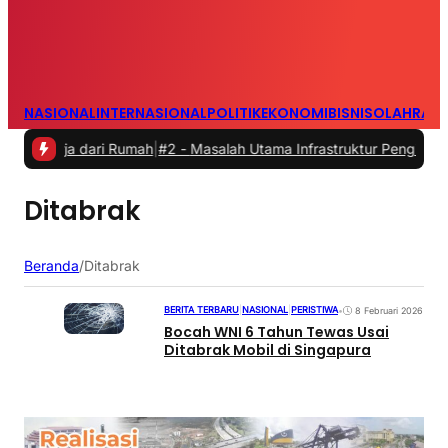
NASIONAL
INTERNASIONAL
POLITIK
EKONOMI
BISNIS
OLAHRAG
kerja dari Rumah
|
#2 -
Masalah Utama Infrastruktur Pengisian Daya un
Ditabrak
Beranda
/
Ditabrak
BERITA TERBARU
|
NASIONAL
|
PERISTIWA
•
8 Februari 2026
Bocah WNI 6 Tahun Tewas Usai
Ditabrak Mobil di Singapura