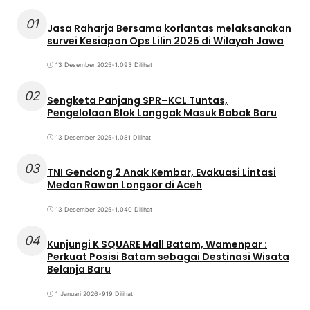
01
Jasa Raharja Bersama korlantas melaksanakan
survei Kesiapan Ops Lilin 2025 di Wilayah Jawa
13 Desember 2025
•
1.093 Dilihat
02
Sengketa Panjang SPR–KCL Tuntas,
Pengelolaan Blok Langgak Masuk Babak Baru
13 Desember 2025
•
1.081 Dilihat
03
TNI Gendong 2 Anak Kembar, Evakuasi Lintasi
Medan Rawan Longsor di Aceh
13 Desember 2025
•
1.040 Dilihat
04
Kunjungi K SQUARE Mall Batam, Wamenpar :
Perkuat Posisi Batam sebagai Destinasi Wisata
Belanja Baru
1 Januari 2026
•
919 Dilihat