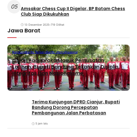
05
Amsakar Chess Cup II Digelar, BP Batam Chess
Club Siap Dikukuhkan
13 Desember 2025
•
719 Dilihat
Jawa Barat
Bandung
Berita Terbaru
Berita Utama
Nasional
Calon Paskibraka Masuk Pemusatan
Latihan, Bupati Bandung Tekankan Disiplin,
Integritas Dan Nasionalisme
3 jam lalu
Terima Kunjungan DPRD Cianjur, Bupati
Bandung Dorong Percepatan
Pembangunan Jalan Perbatasan
5 jam lalu