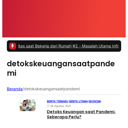
vitas saat Bekerja dari Rumah
|
#2 -
Masalah Utama Infrastruktur Pen
detokskeuangansaatpande
mi
Beranda
/
detokskeuangansaatpandemi
BERITA TERBARU
|
BERITA UTAMA
|
EKONOMI
•
28 Agustus 2021
Detoks Keuangan saat Pandemi,
Seberapa Perlu?