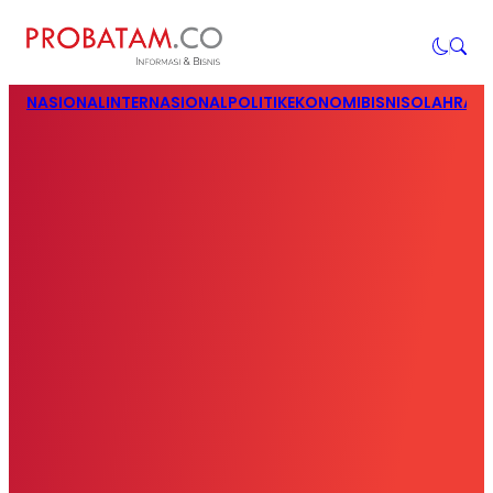
NASIONAL
INTERNASIONAL
POLITIK
EKONOMI
BISNIS
OLAHRAG