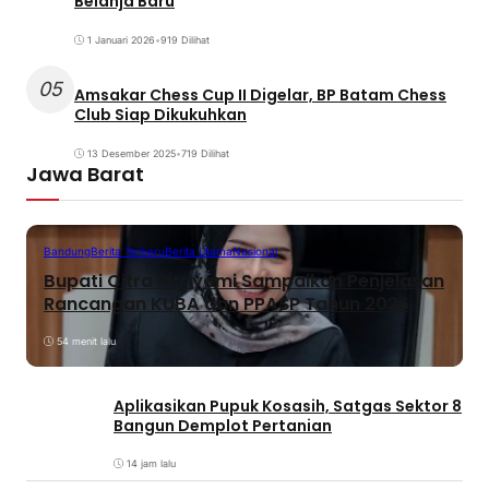
Belanja Baru
1 Januari 2026
•
919 Dilihat
05
Amsakar Chess Cup II Digelar, BP Batam Chess
Club Siap Dikukuhkan
13 Desember 2025
•
719 Dilihat
Jawa Barat
Bandung
Berita Terbaru
Berita Utama
Nasional
Bupati Citra Pitriyami Sampaikan Penjelasan
Rancangan KUBA dan PPASP Tahun 2026
54 menit lalu
Aplikasikan Pupuk Kosasih, Satgas Sektor 8
Bangun Demplot Pertanian
14 jam lalu