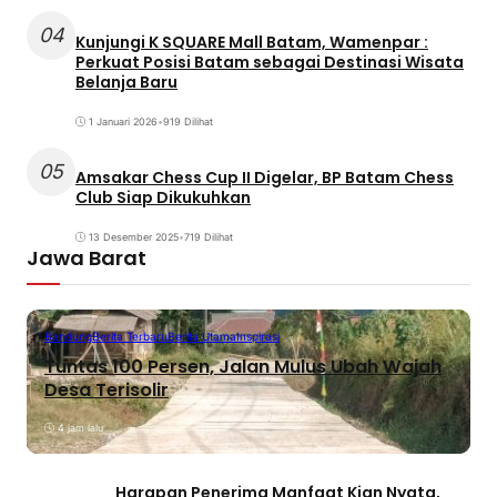
04
Kunjungi K SQUARE Mall Batam, Wamenpar :
Perkuat Posisi Batam sebagai Destinasi Wisata
Belanja Baru
1 Januari 2026
•
919 Dilihat
05
Amsakar Chess Cup II Digelar, BP Batam Chess
Club Siap Dikukuhkan
13 Desember 2025
•
719 Dilihat
Jawa Barat
Bandung
Berita Terbaru
Berita Utama
Inspirasi
Tuntas 100 Persen, Jalan Mulus Ubah Wajah
Desa Terisolir
4 jam lalu
Harapan Penerima Manfaat Kian Nyata,