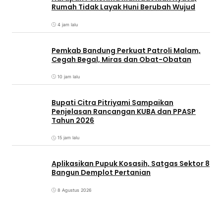
Rumah Tidak Layak Huni Berubah Wujud
4 jam lalu
Pemkab Bandung Perkuat Patroli Malam,
Cegah Begal, Miras dan Obat-Obatan
10 jam lalu
Bupati Citra Pitriyami Sampaikan
Penjelasan Rancangan KUBA dan PPASP
Tahun 2026
15 jam lalu
Aplikasikan Pupuk Kosasih, Satgas Sektor 8
Bangun Demplot Pertanian
8 Agustus 2026