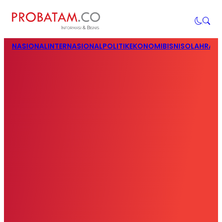
NASIONAL
INTERNASIONAL
POLITIK
EKONOMI
BISNIS
OLAHRAG