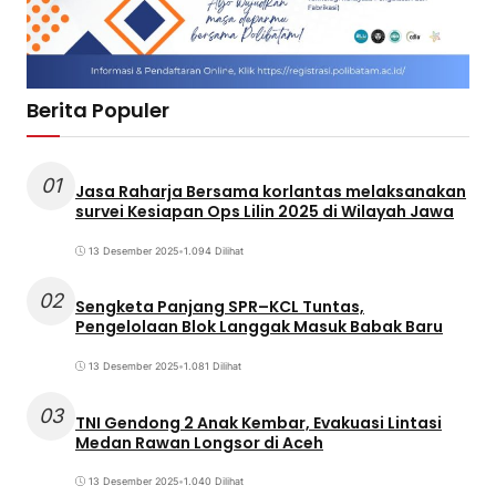
Berita Populer
01
Jasa Raharja Bersama korlantas melaksanakan
survei Kesiapan Ops Lilin 2025 di Wilayah Jawa
13 Desember 2025
•
1.094 Dilihat
02
Sengketa Panjang SPR–KCL Tuntas,
Pengelolaan Blok Langgak Masuk Babak Baru
13 Desember 2025
•
1.081 Dilihat
03
TNI Gendong 2 Anak Kembar, Evakuasi Lintasi
Medan Rawan Longsor di Aceh
13 Desember 2025
•
1.040 Dilihat