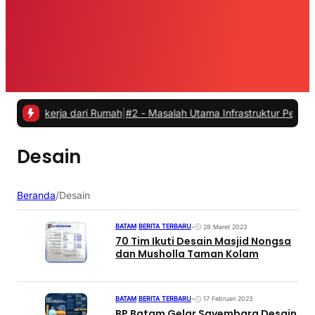
ekerja dari Rumah
|
#2 -
Masalah Utama Infrastruktur Pengisian Daya 
Desain
Beranda
/
Desain
BATAM
|
BERITA TERBARU
•
28 Maret 2023
70 Tim Ikuti Desain Masjid Nongsa
dan Musholla Taman Kolam
BATAM
|
BERITA TERBARU
•
17 Februari 2023
BP Batam Gelar Sayembara Desain