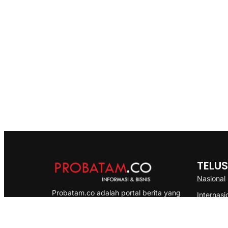
TELUS
Nasional
Probatam.co adalah portal berita yang
Internasi
menyajikan informasi terbaru seputar dan
Bisnis
Kepulauan Riau, Nasional maupun
Ekonomi