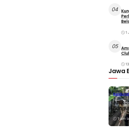
04
Kun
Per
Bel
1 
05
Ams
Clu
1
Jawa 
Bandung
Aplika
Bangu
1 jam l