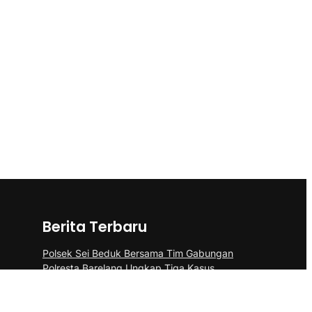
Berita Terbaru
Polsek Sei Beduk Bersama Tim Gabungan
Polresta Barelang Ungkap Tiga Kasus
Curanmor
Aplikasikan Pupuk Kosasih, Satgas Sektor