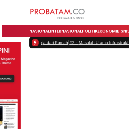
NASIONAL
INTERNASIONAL
POLITIK
EKONOMI
BISNI
 saat Bekerja dari Rumah
|
#2 -
Masalah Utama Infrastruktur Pengisian