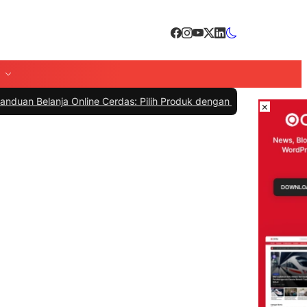
nja Online Cerdas: Pilih Produk dengan Bijak dan Hindari Penipuan
|
×