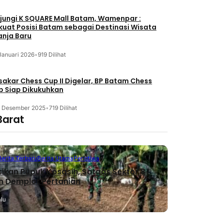
jungi K SQUARE Mall Batam, Wamenpar :
kuat Posisi Batam sebagai Destinasi Wisata
anja Baru
Januari 2026
•
919 Dilihat
akar Chess Cup II Digelar, BP Batam Chess
b Siap Dikukuhkan
3 Desember 2025
•
719 Dilihat
Barat
Berita Terbaru
Berita Utama
Peristiwa
sikan Pupuk Kosasih, Satgas Sektor 8
n Demplot Pertanian
alu