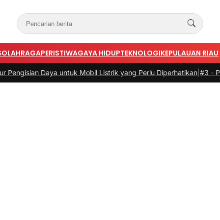
S
OLAHRAGA
PERISTIWA
GAYA HIDUP
TEKNOLOGI
KEPULAUAN RIAU
 Daya untuk Mobil Listrik yang Perlu Diperhatikan
|
#3 -
Panduan Bela