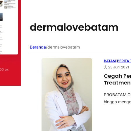
dermalovebatam
Beranda
/
dermalovebatam
BATAM
|
BERITA
23 Juni 2021
Cegah Pe
Treatment
PROBATAM.CO,
hingga mengen