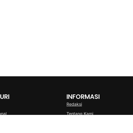
URI
INFORMASI
Redaksi
onal
Tentang Kami
Disclaimer
Pedoman Media Cyber