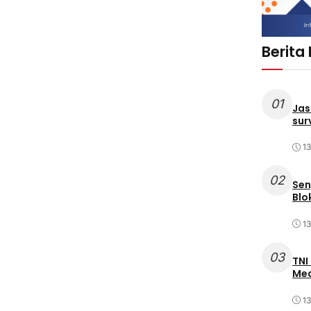
Berita
01
Jas
sur
1
02
Sen
Blo
1
03
TNI
Med
1