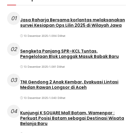
01
Jasa Raharja Bersama korlantas melaksanakan
survei Kesiapan Ops Lilin 2025 di Wilayah Jawa
13 Desember 2025
•
1.094 Dilihat
02
Sengketa Panjang SPR–KCL Tuntas,
Pengelolaan Blok Langgak Masuk Babak Baru
13 Desember 2025
•
1.081 Dilihat
03
TNI Gendong 2 Anak Kembar, Evakuasi Lintasi
Medan Rawan Longsor di Aceh
13 Desember 2025
•
1.040 Dilihat
04
Kunjungi K SQUARE Mall Batam, Wamenpar :
Perkuat Posisi Batam sebagai Destinasi Wisata
Belanja Baru