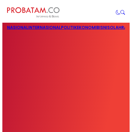
NASIONAL
INTERNASIONAL
POLITIK
EKONOMI
BISNIS
OLAHRAG