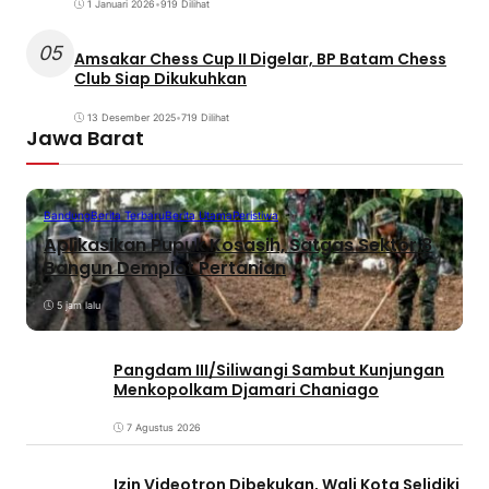
1 Januari 2026
•
919 Dilihat
05
Amsakar Chess Cup II Digelar, BP Batam Chess
Club Siap Dikukuhkan
13 Desember 2025
•
719 Dilihat
Jawa Barat
Bandung
Berita Terbaru
Berita Utama
Peristiwa
Aplikasikan Pupuk Kosasih, Satgas Sektor 8
Bangun Demplot Pertanian
5 jam lalu
Pangdam III/Siliwangi Sambut Kunjungan
Menkopolkam Djamari Chaniago
7 Agustus 2026
Izin Videotron Dibekukan, Wali Kota Selidiki