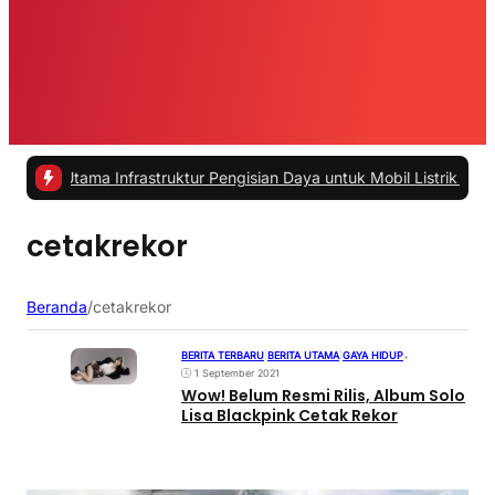
 Utama Infrastruktur Pengisian Daya untuk Mobil Listrik yang Perlu 
cetakrekor
Beranda
/
cetakrekor
BERITA TERBARU
|
BERITA UTAMA
|
GAYA HIDUP
•
1 September 2021
Wow! Belum Resmi Rilis, Album Solo
Lisa Blackpink Cetak Rekor