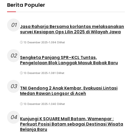
Berita Populer
01
Jasa Raharja Bersama korlantas melaksanakan
survei Kesiapan Ops Lilin 2025 di Wilayah Jawa
13 Desember 2025
•
1.094 Dilihat
02
Sengketa Panjang SPR–KCL Tuntas,
Pengelolaan Blok Langgak Masuk Babak Baru
13 Desember 2025
•
1.081 Dilihat
03
TNI Gendong 2 Anak Kembar, Evakuasi Lintasi
Medan Rawan Longsor di Aceh
13 Desember 2025
•
1.040 Dilihat
04
Kunjungi K SQUARE Mall Batam, Wamenpar :
Perkuat Posisi Batam sebagai Destinasi Wisata
Belanja Baru