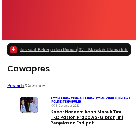
vitas saat Bekerja dari Rumah
|
#2 -
Masalah Utama Infrastruktur Pen
Cawapres
Beranda
/
Cawapres
BATAM
|
BERITA TERBARU
|
BERITA UTAMA
|
KEPULAUAN RIAU
|
POLITIK
|
TERPOPULER
•
3 Desember 2023
Kader Nasdem Kepri Masuk Tim
TKD Paslon Prabowo-Gibran, Ini
Penjelasan Endipat