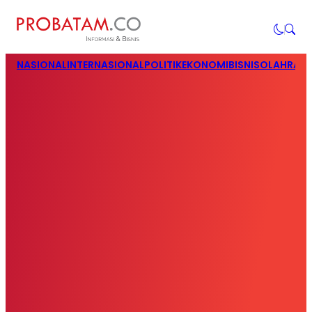
NASIONAL
INTERNASIONAL
POLITIK
EKONOMI
BISNIS
OLAHRAG