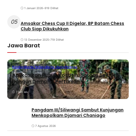
1 Januari 2026
•
919 Dilihat
05
Amsakar Chess Cup II Digelar, BP Batam Chess
Club Siap Dikukuhkan
13 Desember 2025
•
719 Dilihat
Jawa Barat
Bandung
Berita Terbaru
Berita Utama
Peristiwa
Aplikasikan Pupuk Kosasih, Satgas Sektor 8
Bangun Demplot Pertanian
7 jam lalu
Pangdam III/Siliwangi Sambut Kunjungan
Menkopolkam Djamari Chaniago
7 Agustus 2026