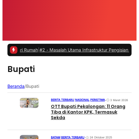
 dari Rumah
|
#2 -
Masalah Utama Infrastruktur Pengisian Daya untuk M
Bupati
Beranda
/
Bupati
BERITA TERBARU
|
NASIONAL
|
PERISTIWA
•
3 Maret 2026
OTT Bupati Pekalongan: 11 Orang
Tiba di Kantor KPK, Termasuk
Sekda
BATAM
|
BERITA TERBARU
•
24 Oktober 2025