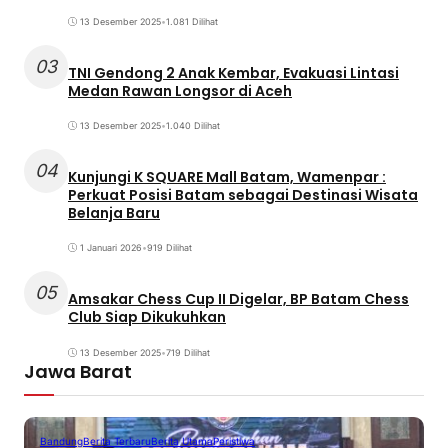
13 Desember 2025
•
1.081 Dilihat
03
TNI Gendong 2 Anak Kembar, Evakuasi Lintasi
Medan Rawan Longsor di Aceh
13 Desember 2025
•
1.040 Dilihat
04
Kunjungi K SQUARE Mall Batam, Wamenpar :
Perkuat Posisi Batam sebagai Destinasi Wisata
Belanja Baru
1 Januari 2026
•
919 Dilihat
05
Amsakar Chess Cup II Digelar, BP Batam Chess
Club Siap Dikukuhkan
13 Desember 2025
•
719 Dilihat
Jawa Barat
Bandung
Berita Terbaru
Berita Utama
Peristiwa