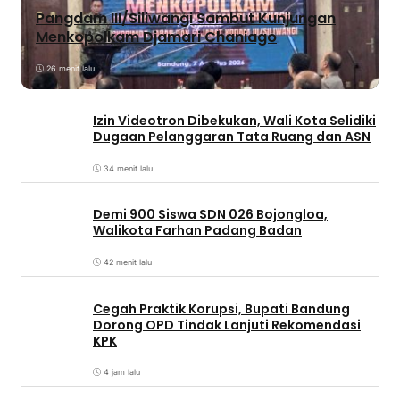
Pangdam III/Siliwangi Sambut Kunjungan
Menkopolkam Djamari Chaniago
26 menit lalu
Izin Videotron Dibekukan, Wali Kota Selidiki
Dugaan Pelanggaran Tata Ruang dan ASN
34 menit lalu
Demi 900 Siswa SDN 026 Bojongloa,
Walikota Farhan Padang Badan
42 menit lalu
Cegah Praktik Korupsi, Bupati Bandung
Dorong OPD Tindak Lanjuti Rekomendasi
KPK
4 jam lalu