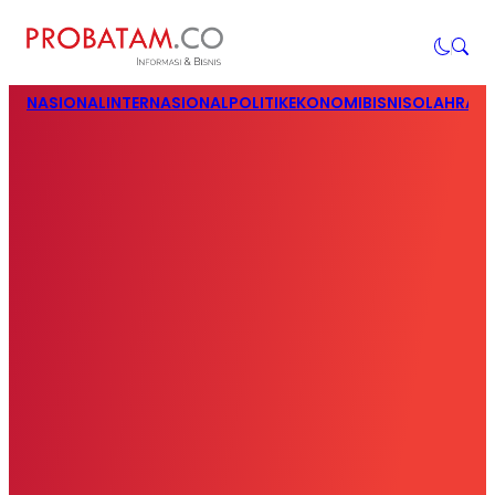
NASIONAL
INTERNASIONAL
POLITIK
EKONOMI
BISNIS
OLAHRAG