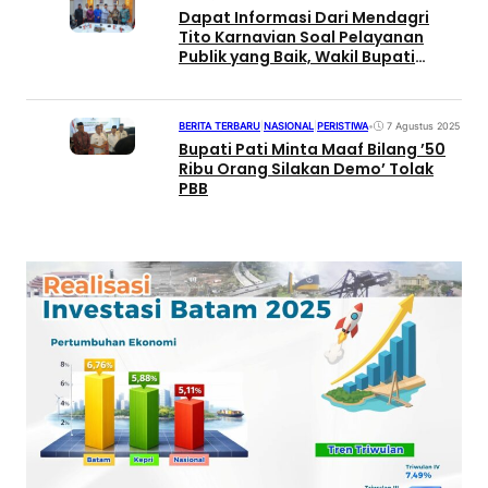
Dapat Informasi Dari Mendagri
Tito Karnavian Soal Pelayanan
Publik yang Baik, Wakil Bupati
Asahan dan Batubara Kunjungan
Pemko Batam
BERITA TERBARU
|
NASIONAL
|
PERISTIWA
•
7 Agustus 2025
Bupati Pati Minta Maaf Bilang ’50
Ribu Orang Silakan Demo’ Tolak
PBB