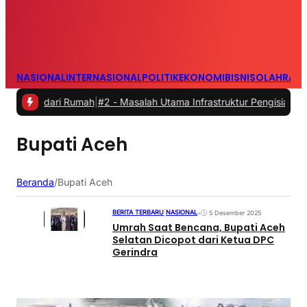
NASIONAL
INTERNASIONAL
POLITIK
EKONOMI
BISNIS
OLAHRAG
ja dari Rumah
|
#2 -
Masalah Utama Infrastruktur Pengisian Daya untuk
Bupati Aceh
Beranda
/
Bupati Aceh
BERITA TERBARU
|
NASIONAL
•
5 Desember 2025
Umrah Saat Bencana, Bupati Aceh
Selatan Dicopot dari Ketua DPC
Gerindra