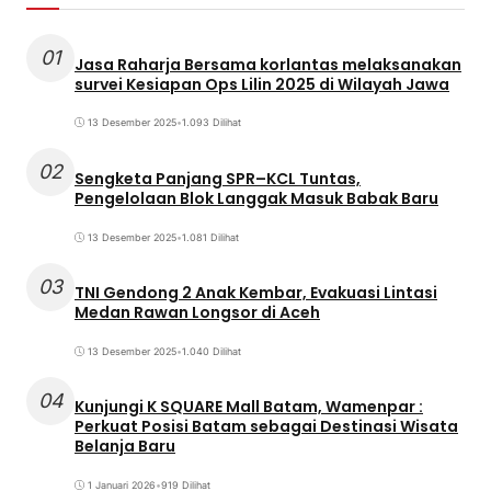
01
Jasa Raharja Bersama korlantas melaksanakan
survei Kesiapan Ops Lilin 2025 di Wilayah Jawa
13 Desember 2025
•
1.093 Dilihat
02
Sengketa Panjang SPR–KCL Tuntas,
Pengelolaan Blok Langgak Masuk Babak Baru
13 Desember 2025
•
1.081 Dilihat
03
TNI Gendong 2 Anak Kembar, Evakuasi Lintasi
Medan Rawan Longsor di Aceh
13 Desember 2025
•
1.040 Dilihat
04
Kunjungi K SQUARE Mall Batam, Wamenpar :
Perkuat Posisi Batam sebagai Destinasi Wisata
Belanja Baru
1 Januari 2026
•
919 Dilihat