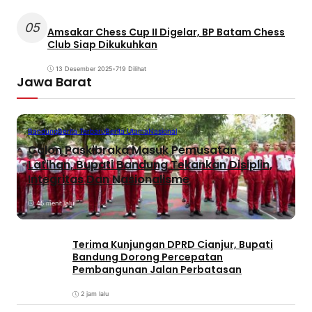
05
Amsakar Chess Cup II Digelar, BP Batam Chess
Club Siap Dikukuhkan
13 Desember 2025
•
719 Dilihat
Jawa Barat
Bandung
Berita Terbaru
Berita Utama
Nasional
Calon Paskibraka Masuk Pemusatan
Latihan, Bupati Bandung Tekankan Disiplin,
Integritas Dan Nasionalisme
45 menit lalu
Terima Kunjungan DPRD Cianjur, Bupati
Bandung Dorong Percepatan
Pembangunan Jalan Perbatasan
2 jam lalu