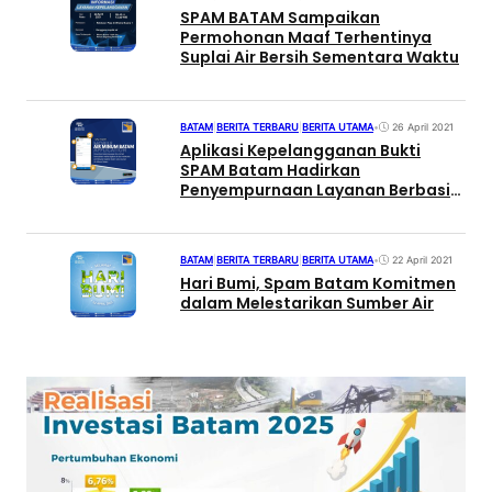
SPAM BATAM Sampaikan
Permohonan Maaf Terhentinya
Suplai Air Bersih Sementara Waktu
BATAM
|
BERITA TERBARU
|
BERITA UTAMA
•
26 April 2021
Aplikasi Kepelangganan Bukti
SPAM Batam Hadirkan
Penyempurnaan Layanan Berbasis
Teknologi Informasi
BATAM
|
BERITA TERBARU
|
BERITA UTAMA
•
22 April 2021
Hari Bumi, Spam Batam Komitmen
dalam Melestarikan Sumber Air