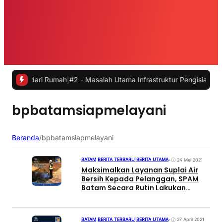
a dari Rumah
|
#2 -
Masalah Utama Infrastruktur Pengisian Daya untuk 
bpbatamsiapmelayani
Beranda
/
bpbatamsiapmelayani
BATAM
|
BERITA TERBARU
|
BERITA UTAMA
•
24 Mei 2021
Maksimalkan Layanan Suplai Air
Bersih Kepada Pelanggan, SPAM
Batam Secara Rutin Lakukan
Pendeteksian Titik Kebocoran
BATAM
|
BERITA TERBARU
|
BERITA UTAMA
•
27 April 2021