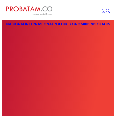
NASIONAL
INTERNASIONAL
POLITIK
EKONOMI
BISNIS
OLAHRAG