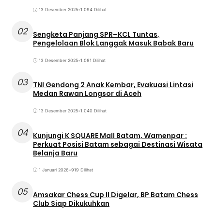
13 Desember 2025
•
1.094 Dilihat
02
Sengketa Panjang SPR–KCL Tuntas,
Pengelolaan Blok Langgak Masuk Babak Baru
13 Desember 2025
•
1.081 Dilihat
03
TNI Gendong 2 Anak Kembar, Evakuasi Lintasi
Medan Rawan Longsor di Aceh
13 Desember 2025
•
1.040 Dilihat
04
Kunjungi K SQUARE Mall Batam, Wamenpar :
Perkuat Posisi Batam sebagai Destinasi Wisata
Belanja Baru
1 Januari 2026
•
919 Dilihat
05
Amsakar Chess Cup II Digelar, BP Batam Chess
Club Siap Dikukuhkan