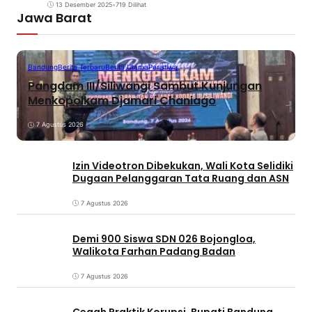
13 Desember 2025
•
719 Dilihat
Jawa Barat
Bandung
Berita Terbaru
Berita Utama
Peristiwa
Pangdam III/Siliwangi Sambut Kunjungan
Menkopolkam Djamari Chaniago
7 Agustus 2026
Izin Videotron Dibekukan, Wali Kota Selidiki
Dugaan Pelanggaran Tata Ruang dan ASN
7 Agustus 2026
Demi 900 Siswa SDN 026 Bojongloa,
Walikota Farhan Padang Badan
7 Agustus 2026