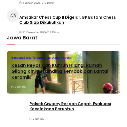
1 Januari 2026
•
919 Dilihat
05
Amsakar Chess Cup II Digelar, BP Batam Chess
Club Siap Dikukuhkan
13 Desember 2025
•
719 Dilihat
Jawa Barat
Bandung
Berita Terbaru
Berita Utama
Nasional
Kesan Reyot dan Kumuh Hilang, Rumah
Gilang Kini Berdinding Tembok Dan Lantai
Keramik
2 jam lalu
Polsek Ciwidey Respon Cepat, Evakuasi
Kecelakaan Beruntun
2 jam lalu