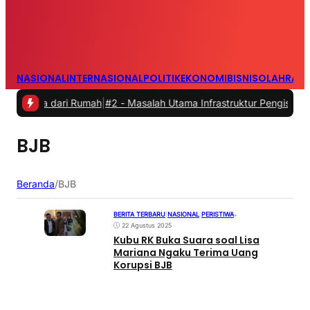
NASIONAL
INTERNASIONAL
POLITIK
EKONOMI
BISNIS
OLAHRAG
rja dari Rumah
|
#2 -
Masalah Utama Infrastruktur Pengisian Daya unt
BJB
Beranda
/
BJB
BERITA TERBARU
|
NASIONAL
|
PERISTIWA
•
22 Agustus 2025
Kubu RK Buka Suara soal Lisa
Mariana Ngaku Terima Uang
Korupsi BJB