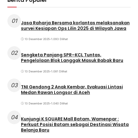
01
Jasa Raharja Bersama korlantas melaksanakan
survei Kesiapan Ops Lilin 2025 di Wilayah Jawa
13 Desember 2025
•
1.093 Dilihat
02
Sengketa Panjang SPR–KCL Tuntas,
Pengelolaan Blok Langgak Masuk Babak Baru
13 Desember 2025
•
1.081 Dilihat
03
TNI Gendong 2 Anak Kembar, Evakuasi Lintasi
Medan Rawan Longsor di Aceh
13 Desember 2025
•
1.040 Dilihat
04
Kunjungi K SQUARE Mall Batam, Wamenpar :
Perkuat Posisi Batam sebagai Destinasi Wisata
Belanja Baru