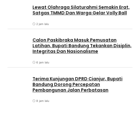
Lewat Olahraga Silaturahmi Semakin Erat,
Satgas TMMD Dan Warga Gelar Volly Ball
2 jam lalu
Calon Paskibraka Masuk Pemusatan
Latihan, Bupati Bandung Tekankan Disiplin,
Integritas Dan Nasionalisme
6 jam lalu
Terima Kunjungan DPRD Cianjur, Bupati
Bandung Dorong Percepatan
Pembangunan Jalan Perbatasan
8 jam lalu