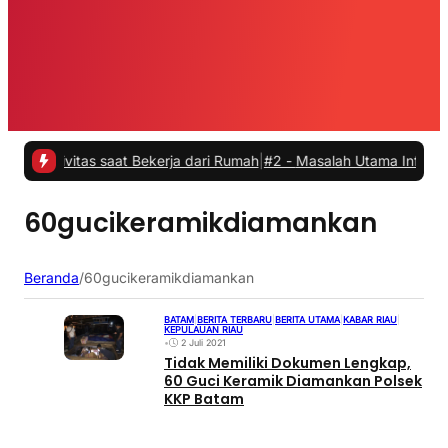
ivitas saat Bekerja dari Rumah
|
#2 -
Masalah Utama Infrastruktur P
60gucikeramikdiamankan
Beranda
/
60gucikeramikdiamankan
BATAM
|
BERITA TERBARU
|
BERITA UTAMA
|
KABAR RIAU
|
KEPULAUAN RIAU
•
2 Juli 2021
Tidak Memiliki Dokumen Lengkap,
60 Guci Keramik Diamankan Polsek
KKP Batam