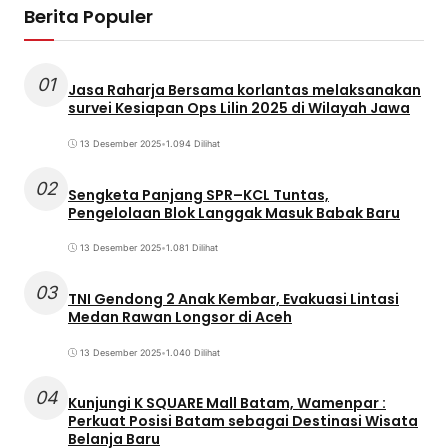
Berita Populer
01
Jasa Raharja Bersama korlantas melaksanakan
survei Kesiapan Ops Lilin 2025 di Wilayah Jawa
13 Desember 2025
•
1.094 Dilihat
02
Sengketa Panjang SPR–KCL Tuntas,
Pengelolaan Blok Langgak Masuk Babak Baru
13 Desember 2025
•
1.081 Dilihat
03
TNI Gendong 2 Anak Kembar, Evakuasi Lintasi
Medan Rawan Longsor di Aceh
13 Desember 2025
•
1.040 Dilihat
04
Kunjungi K SQUARE Mall Batam, Wamenpar :
Perkuat Posisi Batam sebagai Destinasi Wisata
Belanja Baru