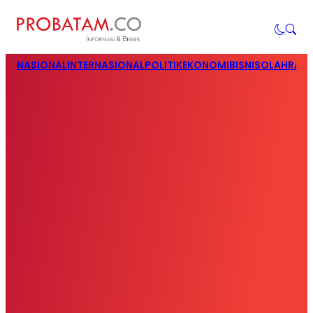
NASIONAL
INTERNASIONAL
POLITIK
EKONOMI
BISNIS
OLAHRAG