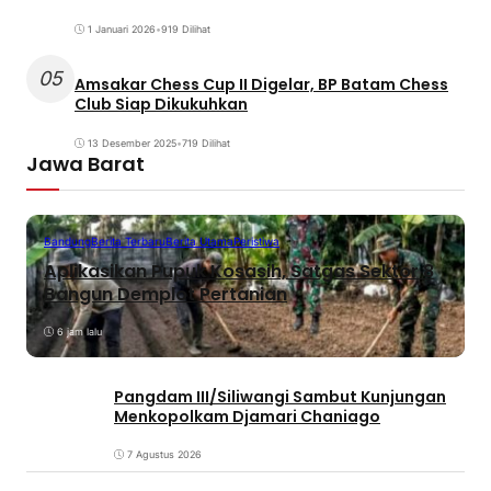
1 Januari 2026
•
919 Dilihat
05
Amsakar Chess Cup II Digelar, BP Batam Chess
Club Siap Dikukuhkan
13 Desember 2025
•
719 Dilihat
Jawa Barat
Bandung
Berita Terbaru
Berita Utama
Peristiwa
Aplikasikan Pupuk Kosasih, Satgas Sektor 8
Bangun Demplot Pertanian
6 jam lalu
Pangdam III/Siliwangi Sambut Kunjungan
Menkopolkam Djamari Chaniago
7 Agustus 2026