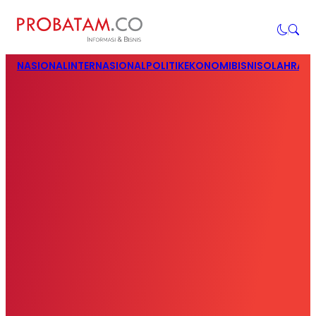
NASIONAL
INTERNASIONAL
POLITIK
EKONOMI
BISNIS
OLAHRAG