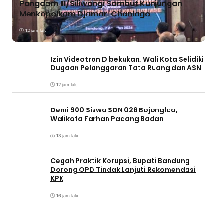
Pangdam III/Siliwangi Sambut Kunjungan
Menkopolkam Djamari Chaniago
12 jam lalu
Izin Videotron Dibekukan, Wali Kota Selidiki
Dugaan Pelanggaran Tata Ruang dan ASN
12 jam lalu
Demi 900 Siswa SDN 026 Bojongloa,
Walikota Farhan Padang Badan
13 jam lalu
Cegah Praktik Korupsi, Bupati Bandung
Dorong OPD Tindak Lanjuti Rekomendasi
KPK
16 jam lalu