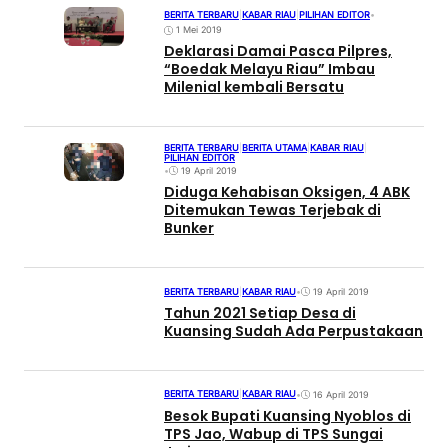
BERITA TERBARU
|
KABAR RIAU
|
PILIHAN EDITOR
•
1 Mei 2019
Deklarasi Damai Pasca Pilpres,
“Boedak Melayu Riau” Imbau
Milenial kembali Bersatu
BERITA TERBARU
|
BERITA UTAMA
|
KABAR RIAU
|
PILIHAN EDITOR
•
19 April 2019
Diduga Kehabisan Oksigen, 4 ABK
Ditemukan Tewas Terjebak di
Bunker
BERITA TERBARU
|
KABAR RIAU
•
19 April 2019
Tahun 2021 Setiap Desa di
Kuansing Sudah Ada Perpustakaan
BERITA TERBARU
|
KABAR RIAU
•
16 April 2019
Besok Bupati Kuansing Nyoblos di
TPS Jao, Wabup di TPS Sungai