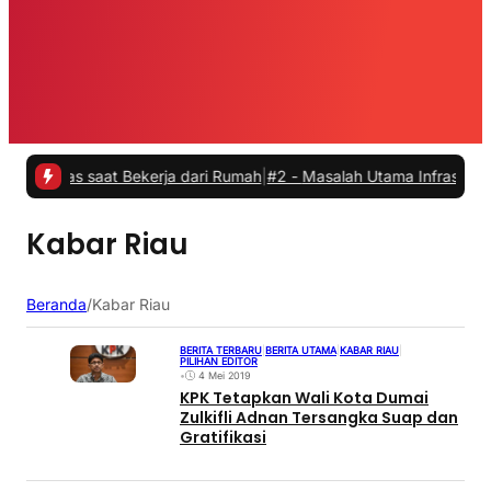
tas saat Bekerja dari Rumah
|
#2 -
Masalah Utama Infrastruktur Pengi
Kabar Riau
Beranda
/
Kabar Riau
BERITA TERBARU
|
BERITA UTAMA
|
KABAR RIAU
|
PILIHAN EDITOR
•
4 Mei 2019
KPK Tetapkan Wali Kota Dumai
Zulkifli Adnan Tersangka Suap dan
Gratifikasi