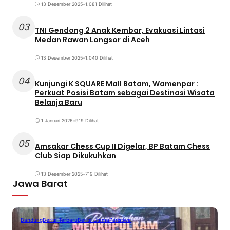
13 Desember 2025
•
1.081 Dilihat
03
TNI Gendong 2 Anak Kembar, Evakuasi Lintasi
Medan Rawan Longsor di Aceh
13 Desember 2025
•
1.040 Dilihat
04
Kunjungi K SQUARE Mall Batam, Wamenpar :
Perkuat Posisi Batam sebagai Destinasi Wisata
Belanja Baru
1 Januari 2026
•
919 Dilihat
05
Amsakar Chess Cup II Digelar, BP Batam Chess
Club Siap Dikukuhkan
13 Desember 2025
•
719 Dilihat
Jawa Barat
Bandung
Berita Terbaru
Berita Utama
Peristiwa