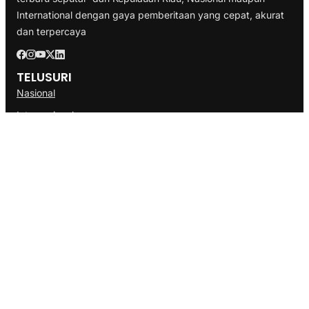
International dengan gaya pemberitaan yang cepat, akurat
dan terpercaya
TELUSURI
Nasional
Internasional
Bisnis
Ekonomi
Politik
Olahraga
INFORMASI
Redaksi
Tentang Kami
Disclaimer
Pedoman Media Cyber