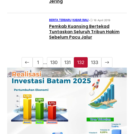
Jering
BERITA TERBARU
|
KABAR RIAU
•
16 April 2019
Pemkab Kuansing Bertekad
Tuntaskan Seluruh Tribun Hakim
Sebelum Pacu Jalur
1
…
130
131
132
133